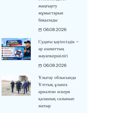
жаңғырту
жұмыстарын
бақылады
06.08.2026
Судағы қауіпсіздік –
әр азаматтың
жауапкершілігі
06.08.2026
Ұлытау облысында
Ұлттық ұланға
арналған әскери
қалашық салынып
жатыр