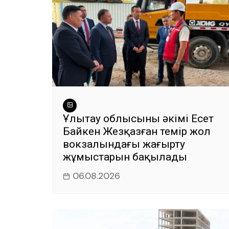
Ұлытау облысының әкімі Есет
Байкен Жезқазған темір жол
вокзалындағы жаңғырту
жұмыстарын бақылады
06.08.2026