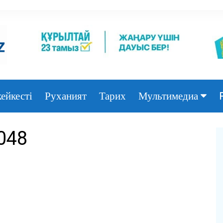
ейкесті
Руханият
Тарих
Мультимедиа
Фото
048
Видео