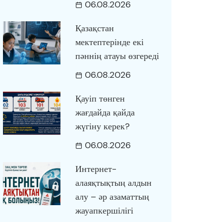
06.08.2026
Қазақстан
мектептерінде екі
пәннің атауы өзгереді
06.08.2026
Қауіп төнген
жағдайда қайда
жүгіну керек?
06.08.2026
Интернет-
алаяқтықтың алдын
алу – әр азаматтың
жауапкершілігі