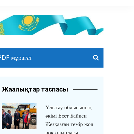
PDF мұрағат
Жаңалықтар таспасы
Ұлытау облысының
әкімі Есет Байкен
Жезқазған темір жол
вокзалындағы