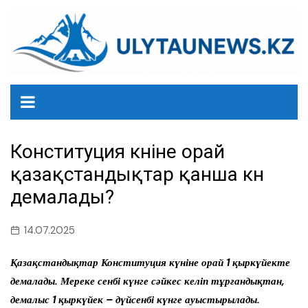
перейти
к
содержанию
Конституция күніне орай
қазақстандықтар қанша күн
демалады?
14.07.2025
Қазақстандықтар Конституция күніне орай 1 қыркүйекте
демалады. Мереке сенбі күнге сәйкес келіп тұрғандықтан,
демалыс 1 қыркүйек – дүйсенбі күнге ауыстырылады.