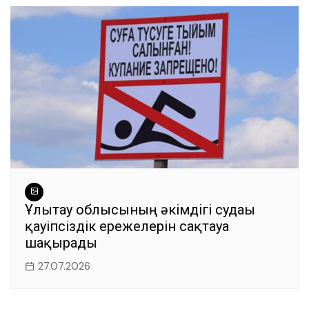
Ұлытау облысының әкімдігі судағы
қауіпсіздік ережелерін сақтауға
шақырады
27.07.2026