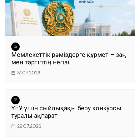
Мемлекеттік рәміздерге құрмет – заң
мен тәртіптің негізі
31.07.2026
ҮЕҰ үшін сыйлықақы беру конкурсы
туралы ақпарат
29.07.2026