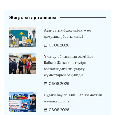
Жаңалықтар таспасы
Азаматтық белсенділік – ел
дамуының басты кепілі
07.08.2026
Ұлытау облысының әкімі Есет
Байкен Жезқазған теміржол
вокзалындағы жаңғырту
жұмыстарын бақылады
06.08.2026
Судағы қауіпсіздік – әр азаматтың
жауапкершілігі
06.08.2026