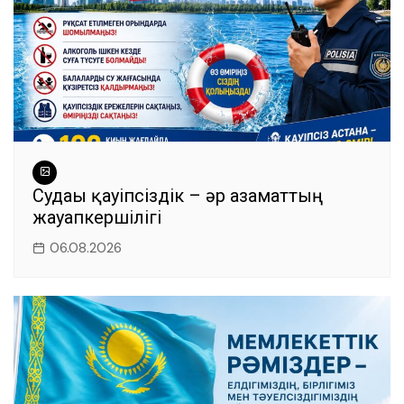
Судағы қауіпсіздік – әр азаматтың
жауапкершілігі
06.08.2026