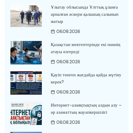
Ұлытау облысында Ұлттық ұланға
арналған әскери қалашық салынып
жатыр
06.08.2026
Қазақстан мектептерінде екі пәннің
атауы өзгереді
06.08.2026
Қауіп төнген жағдайда қайда жүгіну
керек?
06.08.2026
Интернет-алаяқтықтың алдын алу –
әр азаматтың жауапкершілігі
06.08.2026