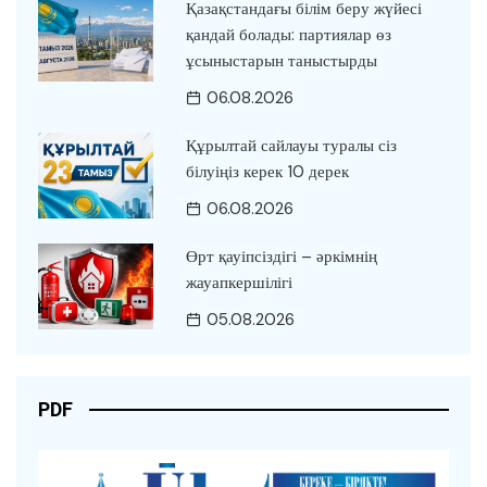
Қазақстандағы білім беру жүйесі
қандай болады: партиялар өз
ұсыныстарын таныстырды
06.08.2026
Құрылтай сайлауы туралы сіз
білуіңіз керек 10 дерек
06.08.2026
Өрт қауіпсіздігі – әркімнің
жауапкершілігі
05.08.2026
PDF