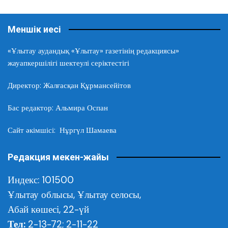
Меншік иесі
«Ұлытау аудандық «Ұлытау» газетінің редакциясы»
жауапкершілігі шектеулі серіктестігі
Директор: Жалғасқан Құрмансейітов
Бас редактор: Альмира Оспан
Сайт әкімшісі: Нұргүл Шамаева
Редакция мекен-жайы
Индекс: 101500
Ұлытау облысы,
Ұлытау селосы,
Абай көшесі, 22-үй
Тел:
2-13-72; 2-11-22