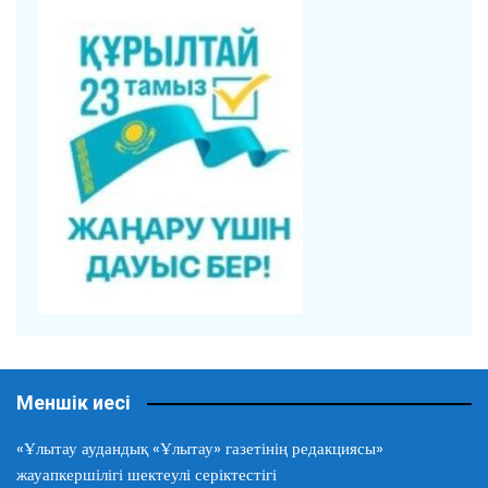
Меншік иесі
«Ұлытау аудандық «Ұлытау» газетінің редакциясы»
жауапкершілігі шектеулі серіктестігі