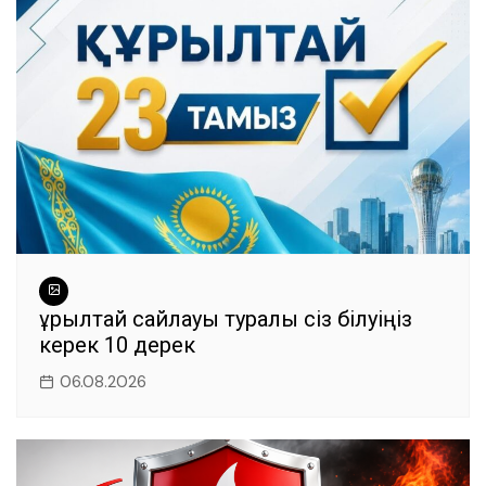
o
p
er
k
Құрылтай сайлауы туралы сіз білуіңіз
керек 10 дерек
06.08.2026