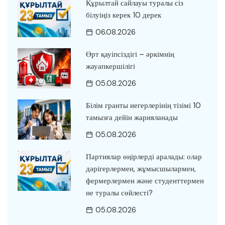
Құрылтай сайлауы туралы сіз
білуіңіз керек 10 дерек
06.08.2026
Өрт қауіпсіздігі – әркімнің
жауапкершілігі
05.08.2026
Білім гранты иегерлерінің тізімі 10
тамызға дейін жарияланады
05.08.2026
Партиялар өңірлерді аралады: олар
дәрігерлермен, жұмысшылармен,
фермерлермен және студенттермен
не туралы сөйлесті?
05.08.2026