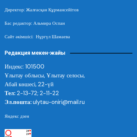
Директор: Жалғасқан Құрмансейітов
Бас редактор: Альмира Оспан
Сайт әкімшісі: Нұргүл Шамаева
Редакция мекен-жайы
Индекс: 101500
Ұлытау облысы,
Ұлытау селосы,
Абай көшесі, 22-үй
Тел:
2-13-72; 2-11-22
Эл.пошта:
ulytau-oniri@mail.ru
Яндекс дзен