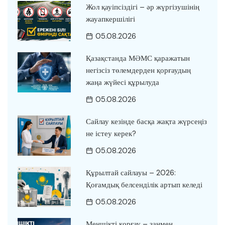
Жол қауіпсіздігі – әр жүргізушінің
жауапкершілігі
05.08.2026
Қазақстанда МӘМС қаражатын
негізсіз төлемдерден қорғаудың
жаңа жүйесі құрылуда
05.08.2026
Сайлау кезінде басқа жақта жүрсеңіз
не істеу керек?
05.08.2026
Құрылтай сайлауы – 2026:
Қоғамдық белсенділік артып келеді
05.08.2026
Меншікті қорғау – заңмен