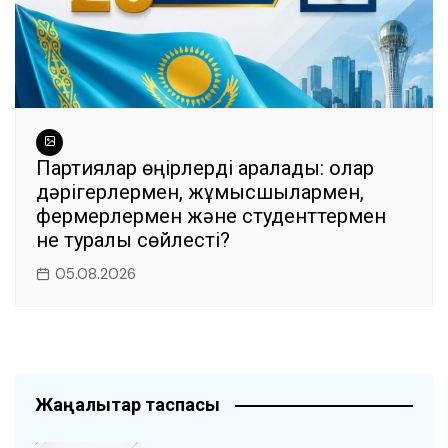
Партиялар өңірлерді аралады: олар
дәрігерлермен, жұмысшылармен,
фермерлермен және студенттермен
не туралы сөйлесті?
05.08.2026
Жаңалықтар таспасы