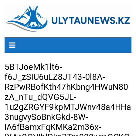
перейти
к
содержанию
5BTJoeMk1lt6-
f6J_zSIU6uLZ8JT43-0l8A-
RzPwRBofKth47hKbng4HWuN80
zA_nTu_dQVG5JL-
1u2gZRGYF9kpMTJWnv48a4HHa
3nugvySoBnkGkd-8W-
iA6fBamxFqKMKa2m36x-