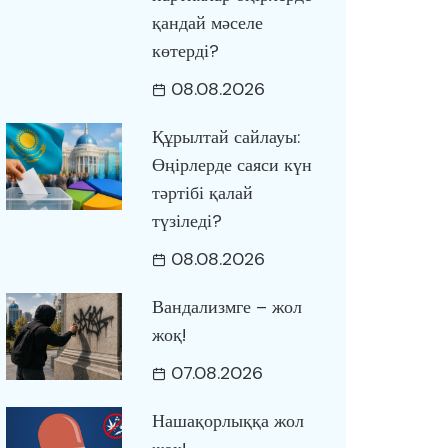
қандай мәселе
көтерді?
08.08.2026
Құрылтай сайлауы:
Өңірлерде саяси күн
тәртібі қалай
түзіледі?
08.08.2026
Вандализмге – жол
жоқ!
07.08.2026
Нашақорлыққа жол