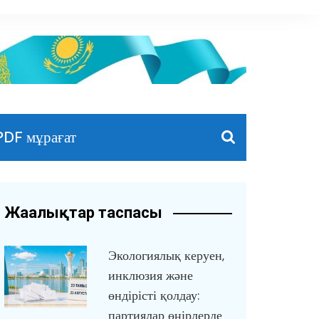
PDF мұрағат
Жаңалықтар таспасы
Экологиялық керуен,
инклюзия және
өндірісті қолдау:
партиялар өңірлерде