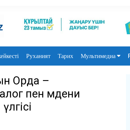
ейкесті
Руханият
Тарих
Мультимедиа
Фото
ын Орда –
Видео
алог пен мәдени
 үлгісі