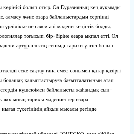
көрінісі болып отыр. Ол Еуразияның кең ауқымды
с, алмасу және өзара байланыстардың серпінді
түрлілікке ие саяси әрі мәдени кеңістік болды,
нологиялар тоғысып, бір-біріне өзара ықпал етті. Ол
мәдени әртүрліліктің сенімді тарихи үлгісі болып
кенді еске сақтау ғана емес, сонымен қатар қазіргі
қты болашақ қалыптастыруға бағытталатынын атап
рдістердің күшеюімен байланысты жаһандық сын-
к жолының тарихы мәдениеттер өзара
нығая түсетінінің айқын мысалы ретінде
атымен тікелей үйлеседі. ЮНЕСКО-ның «Жібек