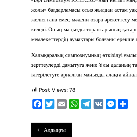
жолы» бағдарламасы отыз жылдан астам уа
желісі ғана емес, мәдени өзара әрекеттесу м
келеді. Оның маңызды тораптарының қатары
мемлекеттердің аумақтары болғаны ерекше ат
Халықаралық симпозиумның өткізілуі ғылы
зерттеулерді дамытуға және Ұлы даланың 
ілгерілетуге арналған маңызды алаңға айнал
Post Views:
78
F
T
E
W
T
V
M
О
a
wi
m
h
el
K
e
т
c
tt
ai
at
e
ss
ра
Навигация
Алдыңғы
e
er
l
s
gr
e
в