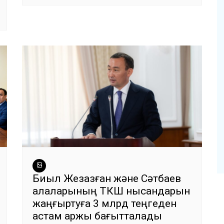
Биыл Жезқазған және Сәтбаев
қалаларының ТКШ нысандарын
жаңғыртуға 3 млрд теңгеден
астам қаржы бағытталады