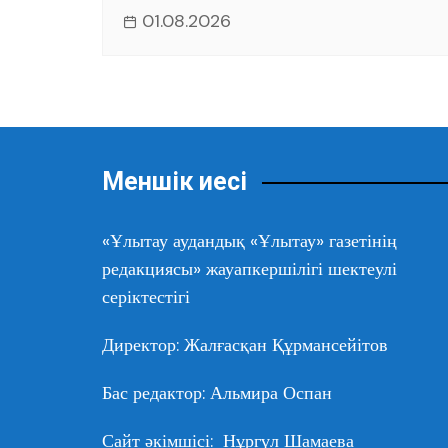
01.08.2026
Меншік иесі
«Ұлытау аудандық «Ұлытау» газетінің
редакциясы» жауапкершілігі шектеулі
серіктестігі
Директор: Жалғасқан Құрмансейітов
Бас редактор: Альмира Оспан
Сайт әкімшісі: Нұргүл Шамаева