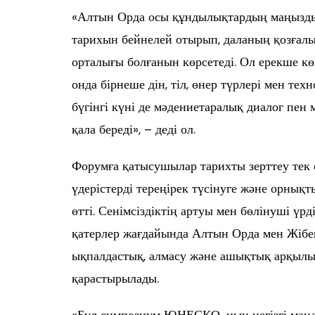
«Алтын Орда осы құндылықтардың маңызды 
тарихын бейнелей отырып, даланың қозғалы
орталығы болғанын көрсетеді. Ол ерекше көп
онда бірнеше дін, тіл, өнер түрлері мен тех
бүгінгі күні де мәдениетаралық диалог пен 
қала береді», – деді ол.
Форумға қатысушылар тарихты зерттеу тек өт
үдерістерді тереңірек түсінуге және орны
өтті. Сенімсіздіктің артуы мен бөлінуші ү
қатерлер жағдайында Алтын Орда мен Жібе
ықпалдастық, алмасу және ашықтық арқылы 
қарастырылады.
«Бұл симпозиум ЮНЕСКО-ның негізгі манд