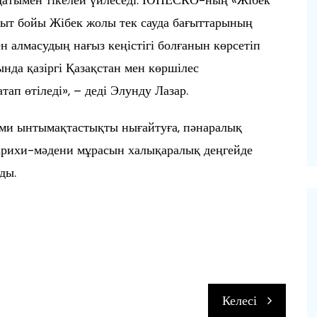
қыт бойы Жібек жолы тек сауда бағыттарының
ен алмасудың нағыз кеңістігі болғанын көрсетіп
нда қазіргі Қазақстан мен көршілес
ап өтіледі», – деді Элунду Лазар.
ми ынтымақтастықты нығайтуға, пәнаралық
тарихи-мәдени мұрасын халықаралық деңгейде
ды.
п
Келесі
и