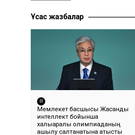
по
b
A
a
n
ть
записям
o
p
m
g
Ұқсас жазбалар
o
p
er
k
Мемлекет басшысы Жасанды
интеллект бойынша
халықаралық олимпиаданың
ашылу салтанатына қатысты