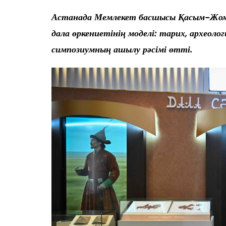
Астанада Мемлекет басшысы Қасым-Жом
дала өркениетінің моделі: тарих, археоло
симпозиумның ашылу рәсімі өтті.