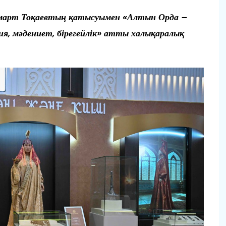
арт Тоқаевтың қатысуымен «Алтын Орда –
гия, мәдениет, бірегейлік» атты халықаралық