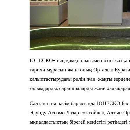
ЮНЕСКО-ның қамқорлығымен өтіп жатқан
тарихи мұрасын және оның Орталық Еуразия 
қалыптастырудағы рөлін жан-жақты зерделе
ғалымдарды, сарапшыларды және халықаралы
Салтанатты рәсім барысында ЮНЕСКО Бас 
Элунду Ассомо Лазар сөз сөйлеп, Алтын Ор
ықпалдастықтың бірегей кеңістігі ретіндегі