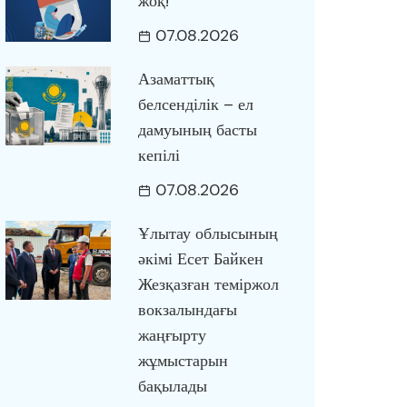
жоқ!
07.08.2026
Азаматтық
белсенділік – ел
дамуының басты
кепілі
07.08.2026
Ұлытау облысының
әкімі Есет Байкен
Жезқазған теміржол
вокзалындағы
жаңғырту
жұмыстарын
бақылады