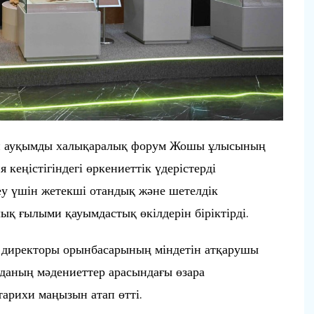
 ауқымды халықаралық форум Жошы ұлысының
кеңістігіндегі өркениеттік үдерістерді
у үшін жетекші отандық және шетелдік
қ ғылыми қауымдастық өкілдерін біріктірді.
директоры орынбасарының міндетін атқарушы
даның мәдениеттер арасындағы өзара
 тарихи маңызын атап өтті.