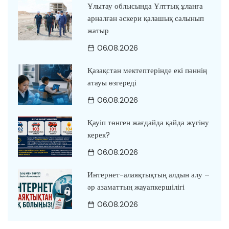
Ұлытау облысында Ұлттық ұланға
арналған әскери қалашық салынып
жатыр
06.08.2026
Қазақстан мектептерінде екі пәннің
атауы өзгереді
06.08.2026
Қауіп төнген жағдайда қайда жүгіну
керек?
06.08.2026
Интернет-алаяқтықтың алдын алу –
әр азаматтың жауапкершілігі
06.08.2026