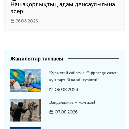
Нашақорлықтың адам денсаулығына
әсері
26.03.2026
Жаңалықтар таспасы
Құрылтай сайлауы: Өңірлерде саяси
күн тәртібі қалай түзіледі?
08.08.2026
Вандализмге – жол жоқ!
07.08.2026