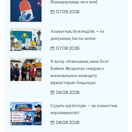
Нашақорлыққа жол жоқ!
07.08.2026
Азаматтық белсенділік – ел
дамуының басты кепілі
07.08.2026
Ұлытау облысының әкімі Есет
Байкен Жезқазған теміржол
вокзалындағы жаңғырту
жұмыстарын бақылады
06.08.2026
Судағы қауіпсіздік – әр азаматтың
жауапкершілігі
06.08.2026