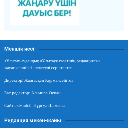
Меншік иесі
«Ұлытау аудандық «Ұлытау» газетінің редакциясы»
жауапкершілігі шектеулі серіктестігі
Директор: Жалғасқан Құрмансейітов
Бас редактор: Альмира Оспан
Сайт әкімшісі: Нұргүл Шамаева
Редакция мекен-жайы