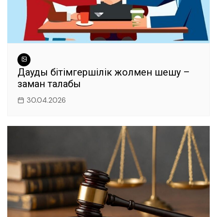
Дауды бітімгершілік жолмен шешу –
заман талабы
30.04.2026