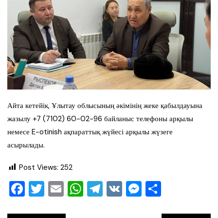
Айта кетейік, Ұлытау облысының әкімінің жеке қабылдауына
жазылу +7 (7102) 60-02-96 байланыс телефоны арқылы
немесе E-otinish ақпараттық жүйесі арқылы жүзеге
асырылады.
Post Views:
252
F
T
E
W
T
V
M
О
a
wi
m
h
el
K
e
тп