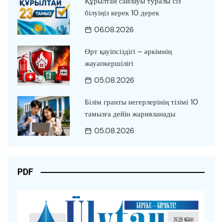
Құрылтай сайлауы туралы сіз
білуіңіз керек 10 дерек
06.08.2026
Өрт қауіпсіздігі – әркімнің
жауапкершілігі
05.08.2026
Білім гранты иегерлерінің тізімі 10
тамызға дейін жарияланады
05.08.2026
PDF