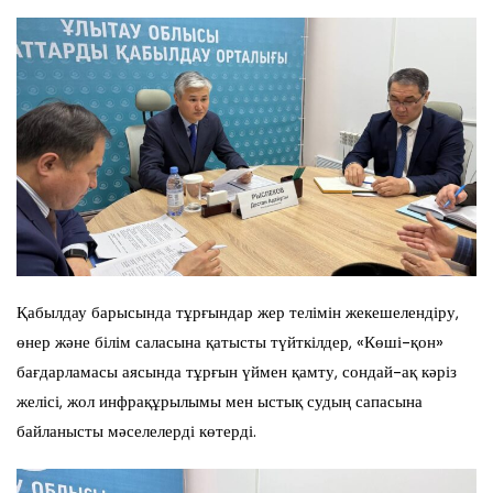
Қабылдау барысында тұрғындар жер телімін жекешелендіру,
өнер және білім саласына қатысты түйткілдер, «Көші-қон»
бағдарламасы аясында тұрғын үймен қамту, сондай-ақ кәріз
желісі, жол инфрақұрылымы мен ыстық судың сапасына
байланысты мәселелерді көтерді.