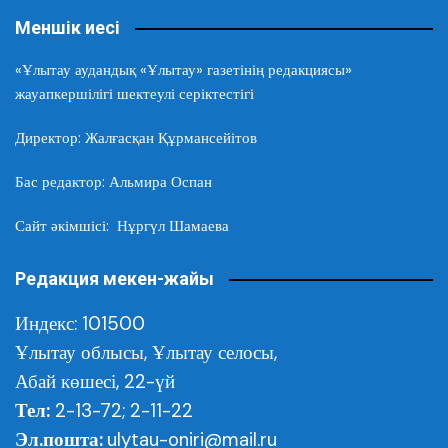
Меншік иесі
«Ұлытау аудандық «Ұлытау» газетінің редакциясы»
жауапкершілігі шектеулі серіктестігі
Директор: Жалғасқан Құрмансейітов
Бас редактор: Альмира Оспан
Сайт әкімшісі: Нұргүл Шамаева
Редакция мекен-жайы
Индекс: 101500
Ұлытау облысы,
Ұлытау селосы,
Абай көшесі, 22-үй
Тел:
2-13-72; 2-11-22
Эл.пошта:
ulytau-oniri@mail.ru