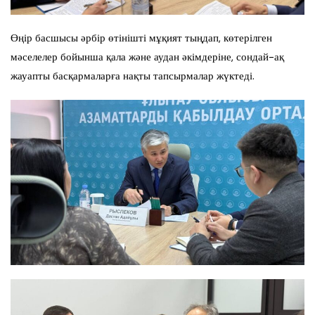
Өңір басшысы әрбір өтінішті мұқият тыңдап, көтерілген
мәселелер бойынша қала және аудан әкімдеріне, сондай-ақ
жауапты басқармаларға нақты тапсырмалар жүктеді.