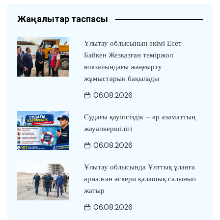
Жаңалықтар таспасы
Ұлытау облысының әкімі Есет
Байкен Жезқазған теміржол
вокзалындағы жаңғырту
жұмыстарын бақылады
06.08.2026
Судағы қауіпсіздік – әр азаматтың
жауапкершілігі
06.08.2026
Ұлытау облысында Ұлттық ұланға
арналған әскери қалашық салынып
жатыр
06.08.2026