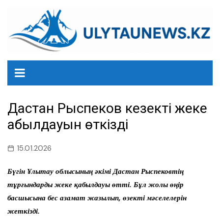
перейти
к
содержанию
Дастан Рыспеков кезекті жеке
қабылдауын өткізді
15.01.2026
Бүгін Ұлытау облысының әкімі Дастан Рыспековтің
тұрғындарды жеке қабылдауы өтті. Бұл жолы өңір
басшысына бес азамат жазылып, өзекті мәселелерін
жеткізді.