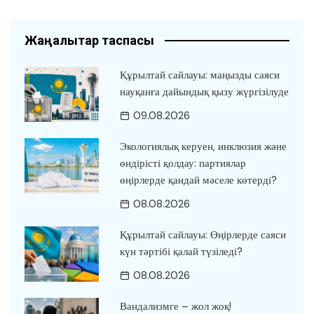
Жаңалықтар таспасы
Құрылтай сайлауы: маңызды саяси
науқанға дайындық қызу жүргізілуде
09.08.2026
Экологиялық керуен, инклюзия және
өндірісті қолдау: партиялар
өңірлерде қандай мәселе көтерді?
08.08.2026
Құрылтай сайлауы: Өңірлерде саяси
күн тәртібі қалай түзіледі?
08.08.2026
Вандализмге – жол жоқ!