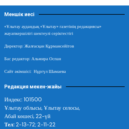
Меншік иесі
«Ұлытау аудандық «Ұлытау» газетінің редакциясы»
жауапкершілігі шектеулі серіктестігі
Директор: Жалғасқан Құрмансейітов
Бас редактор: Альмира Оспан
Сайт әкімшісі: Нұргүл Шамаева
Редакция мекен-жайы
Индекс: 101500
Ұлытау облысы,
Ұлытау селосы,
Абай көшесі, 22-үй
Тел:
2-13-72; 2-11-22