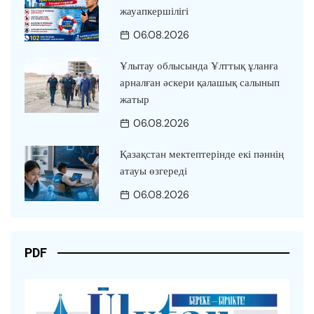
жауапкершілігі
06.08.2026
Ұлытау облысында Ұлттық ұланға
арналған әскери қалашық салынып
жатыр
06.08.2026
Қазақстан мектептерінде екі пәннің
атауы өзгереді
06.08.2026
PDF