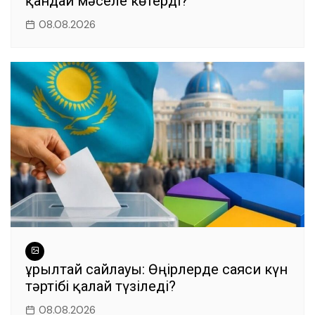
қандай мәселе көтерді?
08.08.2026
Құрылтай сайлауы: Өңірлерде саяси күн
тәртібі қалай түзіледі?
08.08.2026