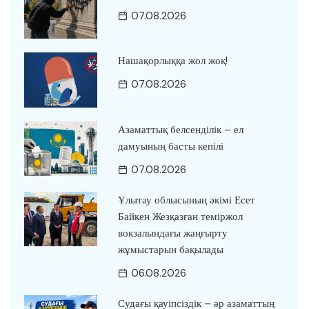
07.08.2026
Нашақорлыққа жол жоқ!
07.08.2026
Азаматтық белсенділік – ел
дамуының басты кепілі
07.08.2026
Ұлытау облысының әкімі Есет
Байкен Жезқазған теміржол
вокзалындағы жаңғырту
жұмыстарын бақылады
06.08.2026
Судағы қауіпсіздік – әр азаматтың