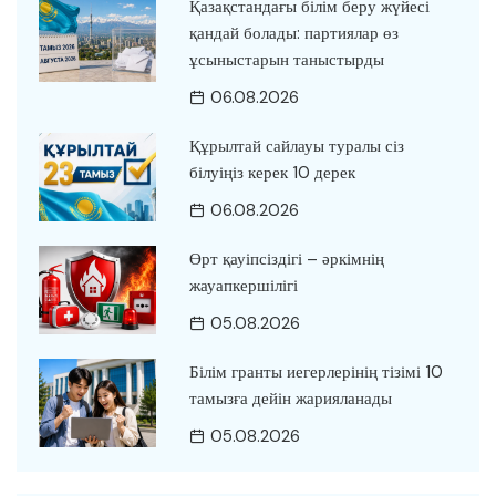
Қазақстандағы білім беру жүйесі
қандай болады: партиялар өз
ұсыныстарын таныстырды
06.08.2026
Құрылтай сайлауы туралы сіз
білуіңіз керек 10 дерек
06.08.2026
Өрт қауіпсіздігі – әркімнің
жауапкершілігі
05.08.2026
Білім гранты иегерлерінің тізімі 10
тамызға дейін жарияланады
05.08.2026