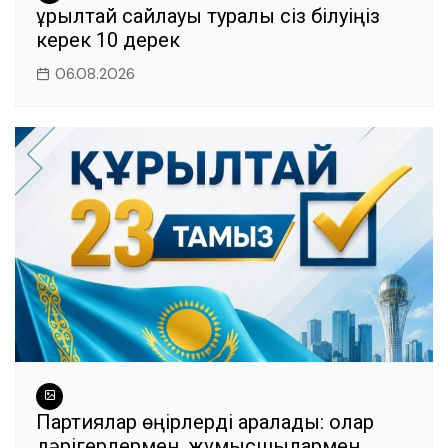
Құрылтай сайлауы туралы сіз білуіңіз
керек 10 дерек
06.08.2026
Партиялар өңірлерді аралады: олар
дәрігерлермен, жұмысшылармен,