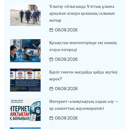
Ұлытау облысында Ұлттық ұланға
арналған әскери қалашық салынып
жатыр
06.08.2026
Қазақстан мектептерінде екі пәннің
атауы өзгереді
06.08.2026
Қауіп төнген жағдайда қайда жүгіну
керек?
06.08.2026
Интернет-алаяқтықтың алдын алу –
әр азаматтың жауапкершілігі
06.08.2026