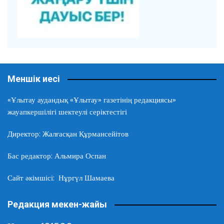
Меншік иесі
«Ұлытау аудандық «Ұлытау» газетінің редакциясы»
жауапкершілігі шектеулі серіктестігі
Директор: Жалғасқан Құрмансейітов
Бас редактор: Альмира Оспан
Сайт әкімшісі: Нұргүл Шамаева
Редакция мекен-жайы