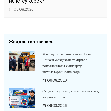
не істеу керек?
05.08.2026
Жаңалықтар таспасы
Ұлытау облысының әкімі Есет
Байкен Жезқазған теміржол
вокзалындағы жаңғырту
жұмыстарын бақылады
06.08.2026
Судағы қауіпсіздік – әр азаматтың
жауапкершілігі
06.08.2026