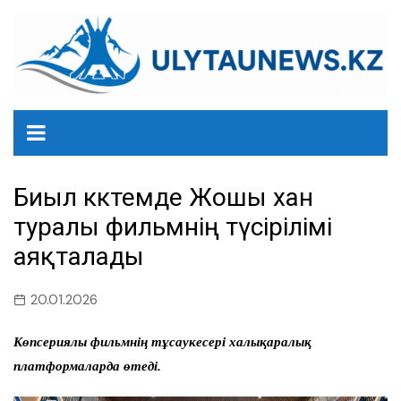
перейти
к
содержанию
Биыл көктемде Жошы хан
туралы фильмнің түсірілімі
аяқталады
20.01.2026
Көпсериялы фильмнің тұсаукесері халықаралық
платформаларда өтеді.