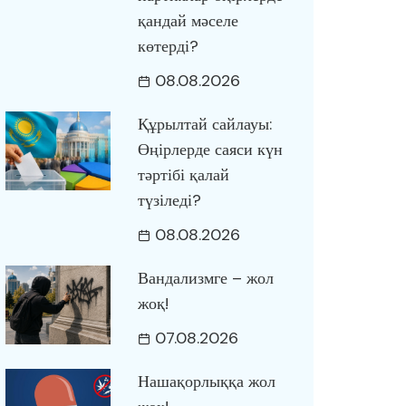
қандай мәселе
көтерді?
08.08.2026
Құрылтай сайлауы:
Өңірлерде саяси күн
тәртібі қалай
түзіледі?
08.08.2026
Вандализмге – жол
жоқ!
07.08.2026
Нашақорлыққа жол