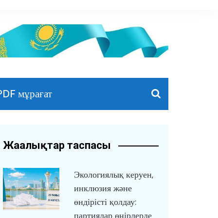
PDF мұрағат
Жаңалықтар таспасы
Экологиялық керуен,
инклюзия және
өндірісті қолдау:
партиялар өңірлерде