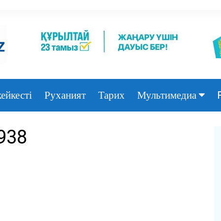
ейкесті
Руханият
Тарих
Мультимедиа
Фото
938
Видео