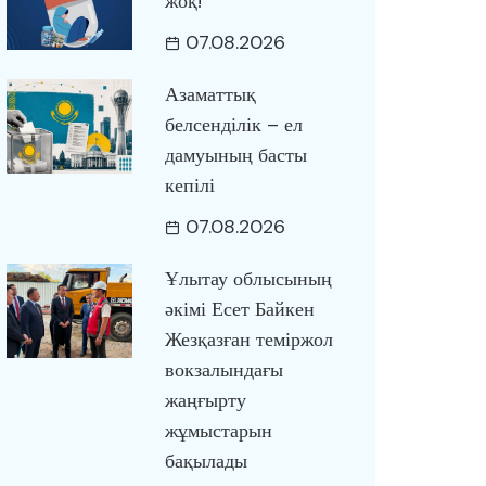
жоқ!
07.08.2026
Азаматтық
белсенділік – ел
дамуының басты
кепілі
07.08.2026
Ұлытау облысының
әкімі Есет Байкен
Жезқазған теміржол
вокзалындағы
жаңғырту
жұмыстарын
бақылады