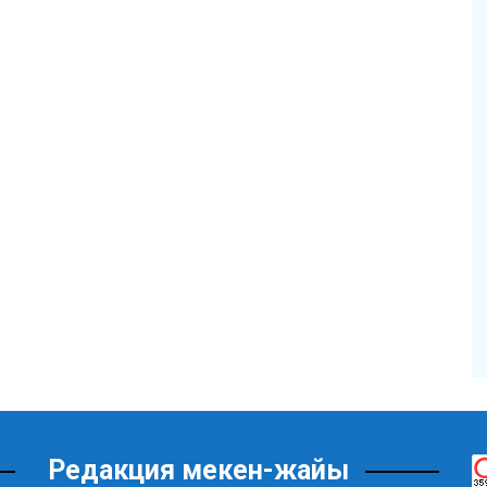
Редакция мекен-жайы