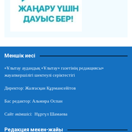
Меншік иесі
«Ұлытау аудандық «Ұлытау» газетінің редакциясы»
жауапкершілігі шектеулі серіктестігі
Директор: Жалғасқан Құрмансейітов
Бас редактор: Альмира Оспан
Сайт әкімшісі: Нұргүл Шамаева
Редакция мекен-жайы