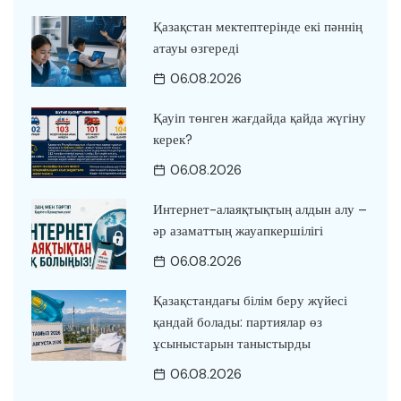
Қазақстан мектептерінде екі пәннің
атауы өзгереді
06.08.2026
Қауіп төнген жағдайда қайда жүгіну
керек?
06.08.2026
Интернет-алаяқтықтың алдын алу –
әр азаматтың жауапкершілігі
06.08.2026
Қазақстандағы білім беру жүйесі
қандай болады: партиялар өз
ұсыныстарын таныстырды
06.08.2026