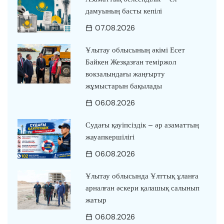
дамуының басты кепілі
07.08.2026
Ұлытау облысының әкімі Есет
Байкен Жезқазған теміржол
вокзалындағы жаңғырту
жұмыстарын бақылады
06.08.2026
Судағы қауіпсіздік – әр азаматтың
жауапкершілігі
06.08.2026
Ұлытау облысында Ұлттық ұланға
арналған әскери қалашық салынып
жатыр
06.08.2026