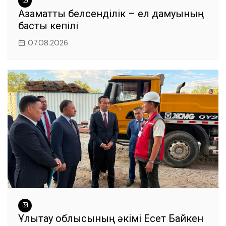
Азаматтық белсенділік – ел дамуының
басты кепілі
07.08.2026
Ұлытау облысының әкімі Есет Байкен