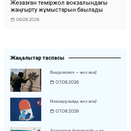
Жезқазған теміржол вокзалындағы
жаңғырту жұмыстарын бақылады
06.08.2026
Жаңалықтар таспасы
Вандализмге – жол жоқ!
07.08.2026
Нашақорлыққа жол жоқ!
07.08.2026
Азаматтық белсенділік – ел