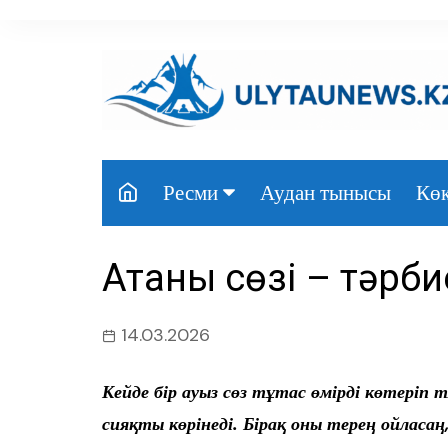
перейти
к
содержанию
Аудан тынысы
Көк
Ресми
Президент
Атаның сөзі – тәрби
Үкімет
Парламент
14.03.2026
Облыс әкімдігі
Кейде бір ауыз сөз тұтас өмірді көтеріп
Өңір басшылығы
сияқты көрінеді. Бірақ оны терең ойласаң,