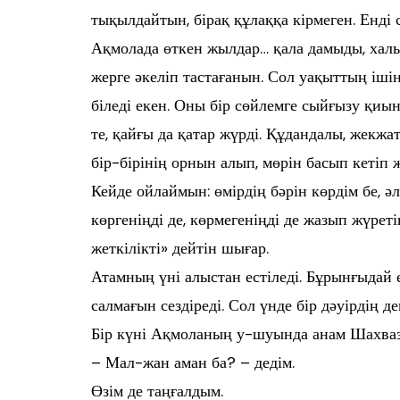
тықылдайтын, бірақ құлаққа кірмеген. Енд
Ақмолада өткен жылдар… қала дамыды, халық
жерге әкеліп тастағанын. Сол уақыттың іші
біледі екен. Оны бір сөйлемге сыйғызу қиын.
те, қайғы да қатар жүрді. Құдандалы, жекжа
бір-бірінің орнын алып, мөрін басып кетіп 
Кейде ойлаймын: өмірдің бәрін көрдім бе, ә
көргеніңді де, көрмегеніңді де жазып жүреті
жеткілікті» дейтін шығар.
Атамның үні алыстан естіледі. Бұрынғыдай 
салмағын сездіреді. Сол үнде бір дәуірдің де
Бір күні Ақмоланың у-шуында анам Шахваз
– Мал-жан аман ба? – дедім.
Өзім де таңғалдым.