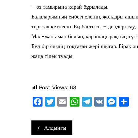
– өз тамырына қарай бұрылады.
Балаларымның еңбегі еленіп, жолдары ашық б
тері зая кетпесін. Ең бастысы – дендері сау,
Мал-жан аман болып, қарашаңырақтың түтін
Бұл бір сөздің тоқтаған жері шығар. Бірақ әң
жаңа тілек туады.
Post Views:
63
F
T
E
W
T
V
M
О
a
wi
m
h
el
K
e
т
c
tt
ai
at
e
ss
ра
Навигация
Алдыңғы
e
er
l
s
gr
e
в
по