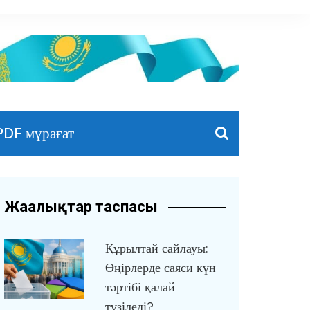
PDF мұрағат
Жаңалықтар таспасы
Құрылтай сайлауы:
Өңірлерде саяси күн
тәртібі қалай
түзіледі?