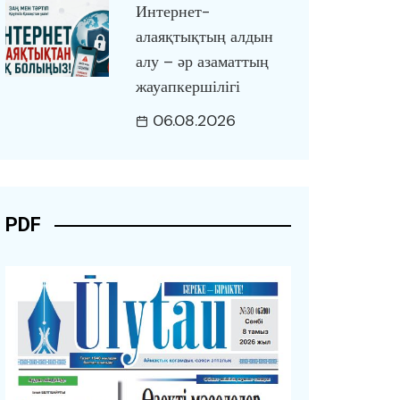
Интернет-
алаяқтықтың алдын
алу – әр азаматтың
жауапкершілігі
06.08.2026
PDF