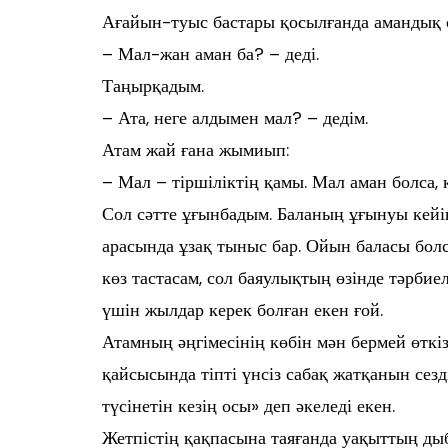
Ағайын-туыс бастары қосылғанда амандық с
– Мал-жан аман ба? – деді.
Таңырқадым.
– Ата, неге алдымен мал? – дедім.
Атам жай ғана жымиып:
– Мал – тіршіліктің қамы. Мал аман болса, к
Сол сәтте ұғынбадым. Баланың ұғынуы кейін
арасында ұзақ тыныс бар. Ойын баласы бол
көз тастасам, сол баяулықтың өзінде тәрбиел
үшін жылдар керек болған екен ғой.
Атамның әңгімесінің көбін мән бермей өткі
қайсысында тіпті үнсіз сабақ жатқанын сезді
түсінетін кезің осы» деп әкеледі екен.
Жетпістің қақпасына таяғанда уақыттың дыб