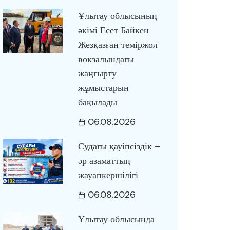
Ұлытау облысының
әкімі Есет Байкен
Жезқазған теміржол
вокзалындағы
жаңғырту
жұмыстарын
бақылады
06.08.2026
Судағы қауіпсіздік –
әр азаматтың
жауапкершілігі
06.08.2026
Ұлытау облысында