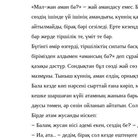
«Мал-жан аман ба?» – жай амандасу емес. 
сөздің ішінде үй ішінің амандығы, күннің 
айтылмайды, бірақ бәрі сезіледі. Ерте кезе
бар жерде тіршілік те, үміт те бар.
Бүгінгі өмір өзгерді, тіршіліктің сипаты басқ
бірімізден алдымен «амансың ба?» деп сұра
қазақы дәстүр. Сондықтан бұл сөзді жай сөз
мазмұны. Тыныш күннің, аман елдің, орнықты
Бала кезде көп нәрсені сырттай ғана көріп, 
кешке шаршаған күйі атамның жанына бары
даусы төмен, әр сөзін ойланып айтатын. Сол 
Бірде атам жусанды иіскеп:
– Балам, жусан иісі әдемі екен, сездің бе? – 
– Иә, ата… – дедім, бірақ сол кезде ештеңег