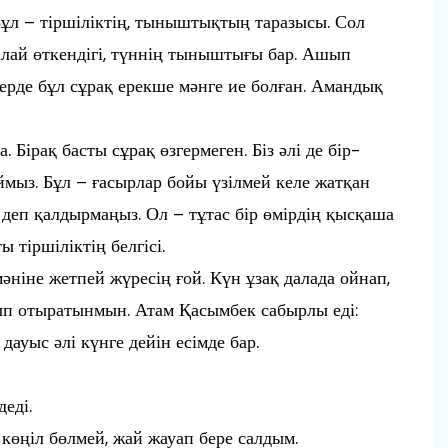
Бұл – тіршіліктің, тыныштықтың таразысы. Сол
қалай өткендігі, түннің тыныштығы бар. Ашып
ңдерде бұл сұрақ ерекше мәнге ие болған. Амандық
а. Бірақ басты сұрақ өзгермеген. Біз әлі де бір-
ймыз. Бұл – ғасырлар бойы үзілмей келе жатқан
 деп қалдырмаңыз. Ол – тұтас бір өмірдің қысқаша
 тіршіліктің белгісі.
мәніне жетпей жүресің ғой. Күн ұзақ далада ойнап,
п отыратынмын. Атам Қасымбек сабырлы еді:
дауыс әлі күнге дейін есімде бар.
деді.
е көңіл бөлмей, жай жауап бере салдым.