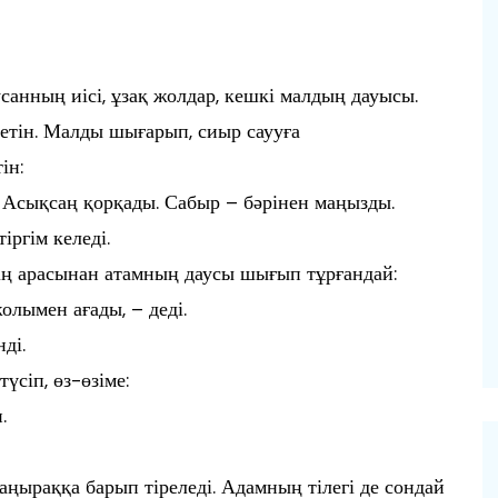
усанның иісі, ұзақ жолдар, кешкі малдың дауысы.
етін. Малды шығарып, сиыр саууға
ін:
ы. Асықсаң қорқады. Сабыр – бәрінен маңызды.
тіргім келеді.
ің арасынан атамның даусы шығып тұрғандай:
жолымен ағады, – деді.
ді.
үсіп, өз-өзіме:
.
шаңыраққа барып тіреледі. Адамның тілегі де сондай