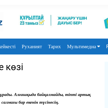
ейкесті
Руханият
Тарих
Мультимедиа
Фото
е көзі
Видео
 тұрады. Алғашқыда байқалмайды, тіпті артық
 салмағы бар екенін түсінесің.