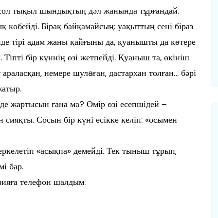
і сол тықыл шындықтың дәл жанында тұрғандай.
 көбейді. Бірақ байқамайсың: уақыттың сені біраз
нде тірі адам жаны қайғыны да, қуанышты да көтере
 Тіпті бір күннің өзі жетпейді. Қуаныш та, өкініш
т араласқан, немере шулaған, дастархан толған… бәрі
жатыр.
лде жартысын ғана ма? Өмір өзі есепшідей –
н сияқты. Сосын бір күні есікке келіп: «осымен
еркелетіп «асықпа» демейді. Тек тыныш тұрып,
мі бар.
ияға телефон шалдым: