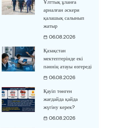
Ұлттық ұланға
арналған әскери
қалашық салынып
жатыр
06.08.2026
Қазақстан
мектептерінде екі
пәннің атауы өзгереді
06.08.2026
Қауіп төнген
жағдайда қайда
жүгіну керек?
06.08.2026