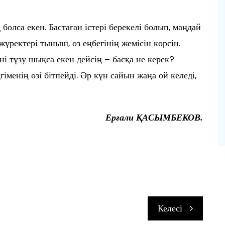
олса екен. Бастаған істері берекелі болып, маңдай
 жүректері тыныш, өз еңбегінің жемісін көрсін.
і түзу шықса екен дейсің – басқа не керек?
гіменің өзі бітпейді. Әр күн сайын жаңа ой келеді,
Ерғали ҚАСЫМБЕКОВ.
п
Келесі
и