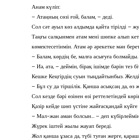
Анам күліп:
– Атаңның сөзі ғой, балам, – деді.
Сол сәт ауыл көз алдымда қайта тірілді – ж
Таңғы салқынмен атам мені шөпке алып кет
көмектесетінмін. Атам әр әрекетке мән берет
– Балам, көрдің бе, малға асығуға болмайд
– Иә, ата, – деймін, бірақ ішімде бәрін тез бі
Кешке Кеңгірдің суын тыңдайтынбыз. Желд
– Бұл су да тіршілік. Қанша асықсаң да, өз 
Сол кезде бәрі өзінен өзі реттелетіндей көрін
Қазір кейде шөп үстіне жайғасқандай күйге т
– Мал-жан аман болсын… – деп күбірлеймін
Жүрек іштей жылы жауап береді.
Жол қанша ұзаса да, түбі туған жерге, қара