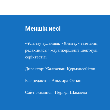
b
A
a
n
ть
записям
o
p
m
g
o
p
er
k
Меншік иесі
«Ұлытау аудандық «Ұлытау» газетінің
редакциясы» жауапкершілігі шектеулі
серіктестігі
Директор: Жалғасқан Құрмансейітов
Бас редактор: Альмира Оспан
Сайт әкімшісі: Нұргүл Шамаева