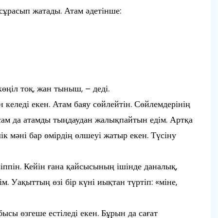
ұрасып жатады. Атам әдетінше:
өңіл тоқ, жан тыныш, – деді.
 келеді екен. Атам баяу сөйлейтін. Сөйлемдерінің
сам да атамды тыңдаудан жалықпайтын едім. Артқа
ік мәні бар өмірдің өлшеуі жатыр екен. Түсіну
зіппін. Кейін ғана қайсысының ішінде даналық,
м. Уақыттың өзі бір күні иықтан түртіп: «міне,
ысы өзгеше естіледі екен. Бұрын да сағат