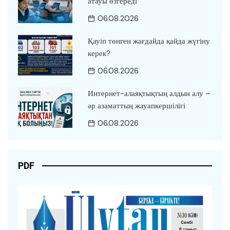
атауы өзгереді
06.08.2026
Қауіп төнген жағдайда қайда жүгіну
керек?
06.08.2026
Интернет-алаяқтықтың алдын алу –
әр азаматтың жауапкершілігі
06.08.2026
PDF