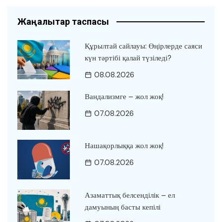
Жаңалықтар таспасы
Құрылтай сайлауы: Өңірлерде саяси
күн тәртібі қалай түзіледі?
08.08.2026
Вандализмге – жол жоқ!
07.08.2026
Нашақорлыққа жол жоқ!
07.08.2026
Азаматтық белсенділік – ел
дамуының басты кепілі