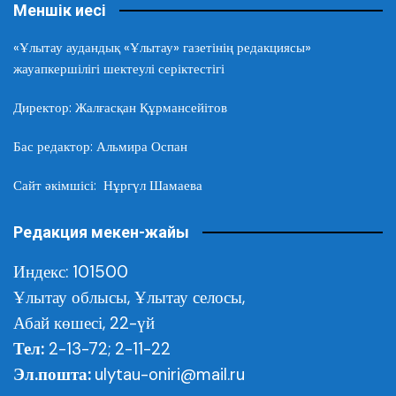
Меншік иесі
«Ұлытау аудандық «Ұлытау» газетінің редакциясы»
жауапкершілігі шектеулі серіктестігі
Директор: Жалғасқан Құрмансейітов
Бас редактор: Альмира Оспан
Сайт әкімшісі: Нұргүл Шамаева
Редакция мекен-жайы
Индекс: 101500
Ұлытау облысы,
Ұлытау селосы,
Абай көшесі, 22-үй
Тел:
2-13-72; 2-11-22
Эл.пошта:
ulytau-oniri@mail.ru