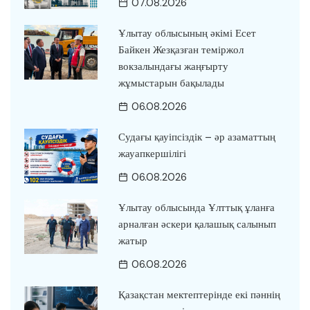
07.08.2026
Ұлытау облысының әкімі Есет
Байкен Жезқазған теміржол
вокзалындағы жаңғырту
жұмыстарын бақылады
06.08.2026
Судағы қауіпсіздік – әр азаматтың
жауапкершілігі
06.08.2026
Ұлытау облысында Ұлттық ұланға
арналған әскери қалашық салынып
жатыр
06.08.2026
Қазақстан мектептерінде екі пәннің