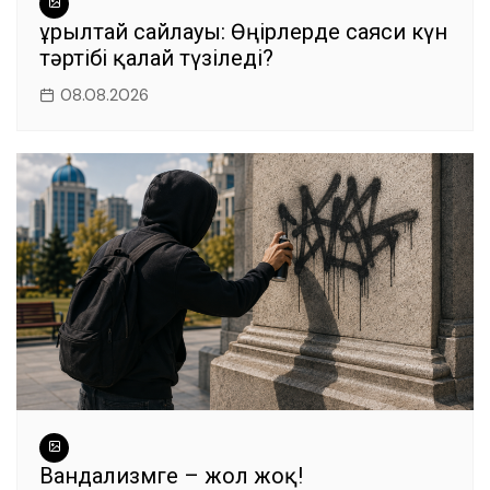
Құрылтай сайлауы: Өңірлерде саяси күн
тәртібі қалай түзіледі?
08.08.2026
Вандализмге – жол жоқ!