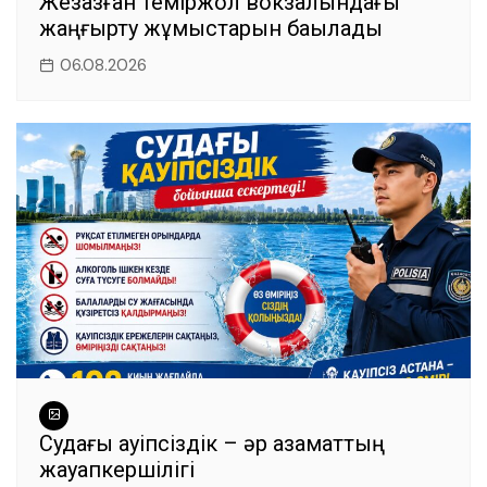
Жезқазған теміржол вокзалындағы
жаңғырту жұмыстарын бақылады
06.08.2026
Судағы қауіпсіздік – әр азаматтың
жауапкершілігі