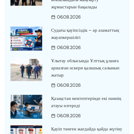
жұмыстарын бақылады
06.08.2026
Судағы қауіпсіздік – әр азаматтың
жауапкершілігі
06.08.2026
Ұлытау облысында Ұлттық ұланға
арналған әскери қалашық салынып
жатыр
06.08.2026
Қазақстан мектептерінде екі пәннің
атауы өзгереді
06.08.2026
Қауіп төнген жағдайда қайда жүгіну