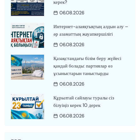
керек?
06.08.2026
Интернет-алаяқтықтың алдын алу –
әр азаматтың жауапкершілігі
06.08.2026
Қазақстандағы білім беру жүйесі
қандай болады: партиялар өз
ұсыныстарын таныстырды
06.08.2026
Құрылтай сайлауы туралы сіз
білуіңіз керек 10 дерек
06.08.2026