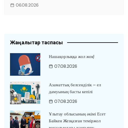
06.08.2026
Жаңалықтар таспасы
Нашақорлыққа жол жоқ!
07.08.2026
Азаматтық белсенділік – ел
дамуының басты кепілі
07.08.2026
Ұлытау облысының әкімі Есет
Байкен Жезқазған теміржол
вокзалындағы жаңғырту