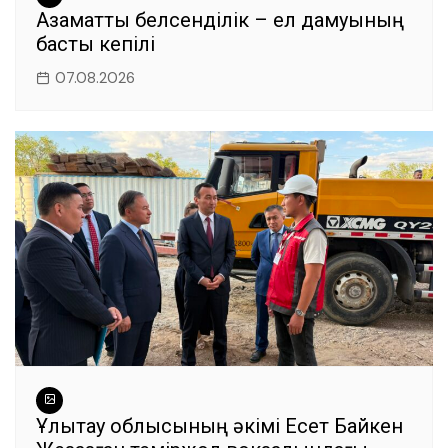
Азаматтық белсенділік – ел дамуының
басты кепілі
07.08.2026
Ұлытау облысының әкімі Есет Байкен