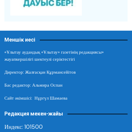
Меншік иесі
«Ұлытау аудандық «Ұлытау» газетінің редакциясы»
жауапкершілігі шектеулі серіктестігі
Директор: Жалғасқан Құрмансейітов
Бас редактор: Альмира Оспан
Сайт әкімшісі: Нұргүл Шамаева
Редакция мекен-жайы
Индекс: 101500