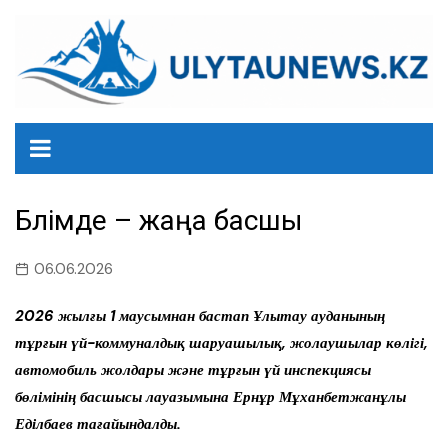
перейти
к
содержанию
Бөлімде – жаңа басшы
06.06.2026
2026 жылғы 1 маусымнан бастап Ұлытау ауданының
тұрғын үй-коммуналдық шаруашылық, жолаушылар көлігі,
автомобиль жолдары және тұрғын үй инспекциясы
бөлімінің басшысы лауазымына Ернұр Мұханбетжанұлы
Еділбаев тағайындалды.