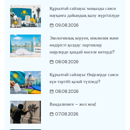
Құрылтай сайлауы: маңызды саяси
науқанға дайындық қызу жүргізілуде
09.08.2026
Экологиялық керуен, инклюзия және
өндірісті қолдау: партиялар
өңірлерде қандай мәселе көтерді?
08.08.2026
Құрылтай сайлауы: Өңірлерде саяси
күн тәртібі қалай түзіледі?
08.08.2026
Вандализмге – жол жоқ!
07.08.2026