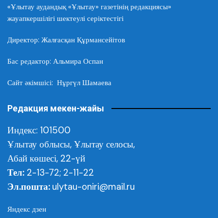
«Ұлытау аудандық «Ұлытау» газетінің редакциясы»
жауапкершілігі шектеулі серіктестігі
Директор: Жалғасқан Құрмансейітов
Бас редактор: Альмира Оспан
Сайт әкімшісі: Нұргүл Шамаева
Редакция мекен-жайы
Индекс: 101500
Ұлытау облысы,
Ұлытау селосы,
Абай көшесі, 22-үй
Тел:
2-13-72; 2-11-22
Эл.пошта:
ulytau-oniri@mail.ru
Яндекс дзен