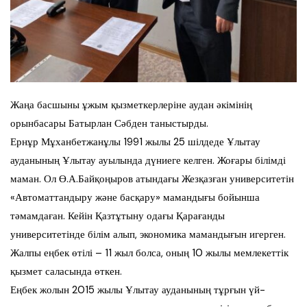
Жаңа басшыны ұжым қызметкерлеріне аудан әкімінің
орынбасары Батырлан Сәбден таныстырды.
Ернұр Мұханбетжанұлы 1991 жылы 25 шілдеде Ұлытау
ауданының Ұлытау ауылында дүниеге келген. Жоғары білімді
маман. Ол Ө.А.Байқоңыров атындағы Жезқазған университетін
«Автоматтандыру және басқару» мамандығы бойынша
тәмамдаған. Кейін Қазтұтыну одағы Қарағанды
университетінде білім алып, экономика мамандығын игерген.
Жалпы еңбек өтілі – 11 жыл болса, оның 10 жылы мемлекеттік
қызмет саласында өткен.
Еңбек жолын 2015 жылы Ұлытау ауданының тұрғын үй-