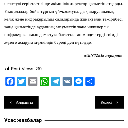
шектеулі серіктестігінде әкімшілік директор қызметін атқарды.
Ұзақ жылдар бойы тұрғын үй-коммуналдық шаруашылық,
көлік және инфрақұрылым салаларында жинақтаған тәжірибесі
жаңа қызметінде ауданның әлеуметтік және инженерлік
инфрақұрылымын дамытуға бағытталған міндеттерді тиімді
жүзеге асыруға мүмкіндік береді деп күтілуде.
«ULYTAU» ақпарат.
Post Views:
219
F
T
E
W
T
V
M
О
a
wi
m
h
el
K
e
тп
c
tt
ai
at
e
ss
ра
Навигация
Алдыңғы
Келесі
e
er
l
s
gr
e
ви
по
b
A
a
n
ть
Ұқсас жазбалар
записям
o
p
m
g