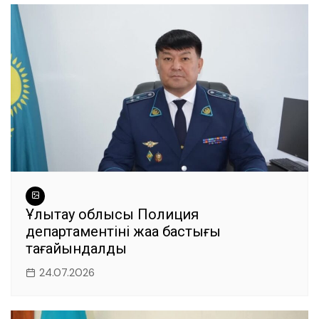
o
p
er
k
Ұлытау облысы Полиция
департаментінің жаңа бастығы
тағайындалды
24.07.2026