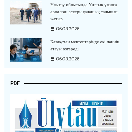
Ұлытау облысында Ұлттық ұланға
арналған әскери қалашық салынып
жатыр
06.08.2026
Қазақстан мектептерінде екі пәннің
атауы өзгереді
06.08.2026
PDF