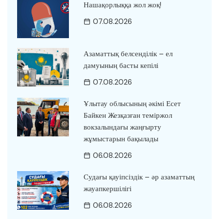
Нашақорлыққа жол жоқ!
07.08.2026
Азаматтық белсенділік – ел
дамуының басты кепілі
07.08.2026
Ұлытау облысының әкімі Есет
Байкен Жезқазған теміржол
вокзалындағы жаңғырту
жұмыстарын бақылады
06.08.2026
Судағы қауіпсіздік – әр азаматтың
жауапкершілігі
06.08.2026