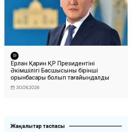
Ерлан Қарин ҚР Президентінің
Әкімшілігі Басшысының бірінші
орынбасары болып тағайындалды
30.06.2026
Жаңалықтар таспасы