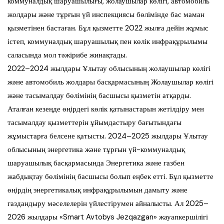
коммуналдық шаруашылығы, жолаушылар көлігі, автомобиль
жолдары және тұрғын үй инспекциясы бөлімінде бас маман
қызметінен бастаған. Бұл қызметте 2022 жылға дейін жұмыс
істеп, коммуналдық шаруашылық пен көлік инфрақұрылымы
саласында мол тәжірибе жинақтады.
2022–2024 жылдары Ұлытау облысының жолаушылар көлігі
және автомобиль жолдары басқармасының Жолаушылар көлігі
және тасымалдау бөлімінің басшысы қызметін атқарды.
Аталған кезеңде өңірдегі көлік қатынастарын жетілдіру мен
тасымалдау қызметтерін ұйымдастыру бағытындағы
жұмыстарға белсене қатысты. 2024–2025 жылдары Ұлытау
облысының энергетика және тұрғын үй-коммуналдық
шаруашылық басқармасында Энергетика және газбен
жабдықтау бөлімінің басшысы болып еңбек етті. Бұл қызметте
өңірдің энергетикалық инфрақұрылымын дамыту және
газдандыру мәселелерін үйлестірумен айналысты. Ал 2025–
2026 жылдары «Smart Avtobys Jezqazgan» жауапкершілігі