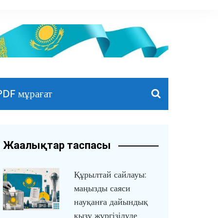
PDF мұрағат
Жаңалықтар таспасы
Құрылтай сайлауы:
маңызды саяси
науқанға дайындық
қызу жүргізілуде