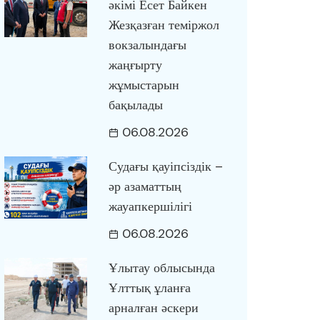
әкімі Есет Байкен
Жезқазған теміржол
вокзалындағы
жаңғырту
жұмыстарын
бақылады
06.08.2026
Судағы қауіпсіздік –
әр азаматтың
жауапкершілігі
06.08.2026
Ұлытау облысында
Ұлттық ұланға
арналған әскери