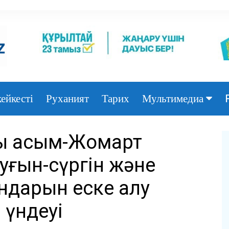
ейкесті
Руханият
Тарих
Мультимедиа
Фото
 Қасым-Жомарт
Видео
уғын-сүргін және
дарын еске алу
 үндеуі