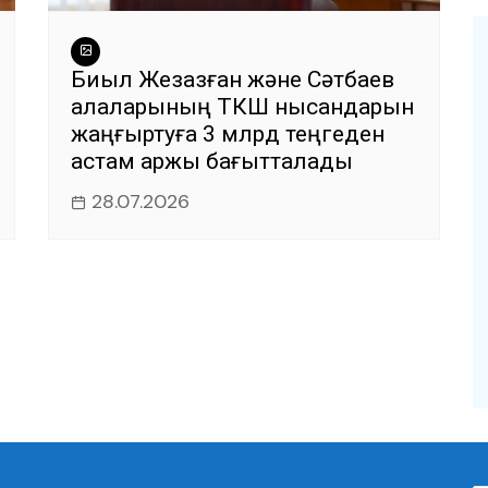
Биыл Жезқазған және Сәтбаев
қалаларының ТКШ нысандарын
жаңғыртуға 3 млрд теңгеден
астам қаржы бағытталады
28.07.2026