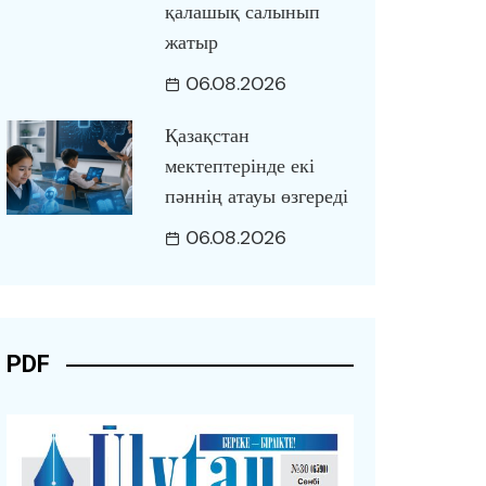
қалашық салынып
жатыр
06.08.2026
Қазақстан
мектептерінде екі
пәннің атауы өзгереді
06.08.2026
PDF