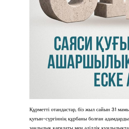
Құрметті отандастар, біз жыл сайын 31 мам
қуғын-сүргіннің құрбаны болған адамдарды
заңдылық қағидаты мен әділдік құндылықта