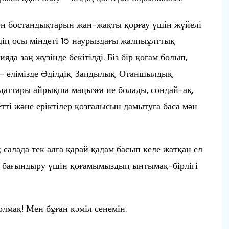
ен бостандықтарын жан-жақты қорғау үшін жүйелі
дің осы міндеті 15 наурыздағы жалпыұлттық
да заң жүзінде бекітілді. Біз бір қоғам болып,
– елімізде Әділдік, Заңдылық, Отаншылдық,
даттары айрықша маңызға ие болады, сондай-ақ,
ті және еріктілер қозғалысын дамытуға баса мән
 салада тек алға қарай қадам басып келе жатқан ел
рді бағындыру үшін қоғамымыздың ынтымақ-бірлігі
мақ! Мен бұған кәміл сенемін.