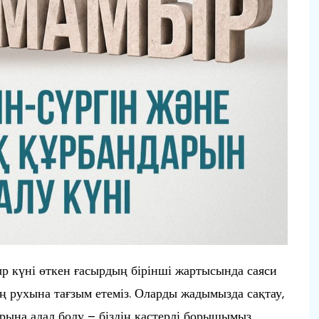
ыр күні өткен ғасырдың бірінші жартысында саяси
ң рухына тағзым етеміз. Оларды жадымызда сақтау,
рына адал болу – біздің қастерлі борышымыз.