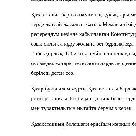
Қазақстанда барша азаматтың құқықтары м
түрде жағдай жасалып жатыр. Мемлекетіміз
референдум кезінде қабылданған Конституция
озық ойлы ел құру жолына бет бұрдық. Бұл 
Еңбекқорлық, Табиғатқа сүйіспеншілік қағи
ғылымды, жоғары технологияларды, мәдениет
беріледі деген сөз.
Қазір бүкіл әлем жұрты Қазақстанды барлық
ретінде таниды. Біз бұдан да биік белесте
мен тұрақтылығын нығайта беруіміз керек.
Қазақстанның болашағы әрдайым жарқын бол