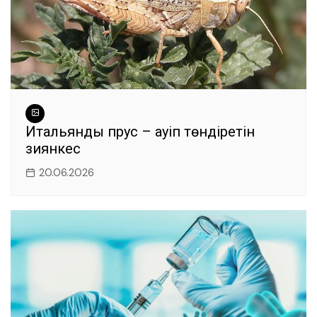
Итальяндық прус – қауіп төндіретін
зиянкес
20.06.2026