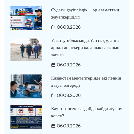
Судағы қауіпсіздік – әр азаматтың
жауапкершілігі
06.08.2026
Ұлытау облысында Ұлттық ұланға
арналған әскери қалашық салынып
жатыр
06.08.2026
Қазақстан мектептерінде екі пәннің
атауы өзгереді
06.08.2026
Қауіп төнген жағдайда қайда жүгіну
керек?
06.08.2026