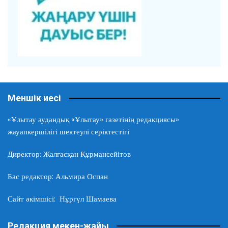
Меншік иесі
«Ұлытау аудандық «Ұлытау» газетінің редакциясы»
жауапкершілігі шектеулі серіктестігі
Директор: Жалғасқан Құрмансейітов
Бас редактор: Альмира Оспан
Сайт әкімшісі: Нұргүл Шамаева
Редакция мекен-жайы