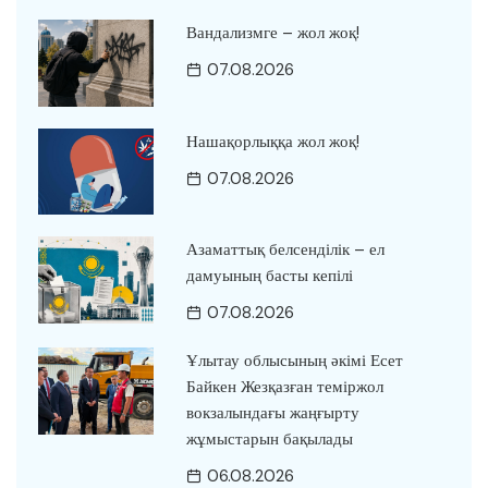
Вандализмге – жол жоқ!
07.08.2026
Нашақорлыққа жол жоқ!
07.08.2026
Азаматтық белсенділік – ел
дамуының басты кепілі
07.08.2026
Ұлытау облысының әкімі Есет
Байкен Жезқазған теміржол
вокзалындағы жаңғырту
жұмыстарын бақылады
06.08.2026