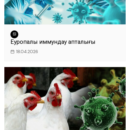
Еуропалық иммундау апталығы
18.04.2026