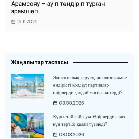
Арамсояу – қауіп төндіріп тұрған
арамшөп
15.11.2025
Жаңалықтар таспасы
Экологиялық керуен, инклюзия және
өндірісті қолдау: партиялар
өңірлерде қандай мәселе көтерді?
08.08.2026
Құрылтай сайлауы: Өңірлерде саяси
күн тәртібі қалай түзіледі?
08.08.2026