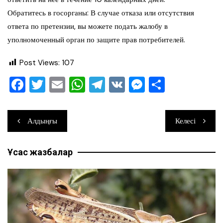
Обратитесь в госорганы: В случае отказа или отсутствия
ответа по претензии, вы можете подать жалобу в
уполномоченный орган по защите прав потребителей.
Post Views:
107
F
T
E
W
T
V
M
О
a
wi
m
h
el
K
e
тп
c
tt
ai
at
e
ss
ра
Навигация
Алдыңғы
Келесі
e
er
l
s
gr
e
ви
по
b
A
a
n
ть
Ұқсас жазбалар
записям
o
p
m
g
o
p
er
k