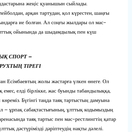
ылдастарына жеңіс қуанышын сыйлады.
лейболдан, арқан тартудан, қол күрестен, шаңғы
ындарға ие болған. Ал соңғы жылдары ол мас-
 ұлттық ойынында да шыдамдылық пен күш
ЫҚ СПОРТ –
РУХТЫҢ ТІРЕГІ
н Есімбаевтың жолы жастарға үлкен өнеге. Ол
 емес, елді бірлікке, жас буынды табандылыққа,
көреміз. Бүгінгі таңда таяқ тартыстың дамуына
Бұл – ұрпақ сабақтастығының, ұлттық кодымыздың
аренасында таяқ тартыс пен мас-рестлингтің қатар
лттық дәстүрімізді дәріптеудің нақты дәлелі.