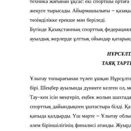
техника жағынан ұқсас: екі спортшы ортаға 
жеңуге тырысады. Айырмашылығы – қазақы 
төзімділікке ерекше мән беріледі.
Бүгінде Қазақстанның спорттық федерацияла
ауылдық жерлерде ұлттық ойындар қатарынд
НҰРСҰЛТ
ТАЯҚ ТАР
Ұлытау топырағынан түлеп ұшқан Нұрсұлта
бірі. Шеңбер ауылында дүниеге келген ол, 
Тау-кен ісін меңгеріп, еңбек жолын шахтад
спорттық дайындықпен ұштастыра білді. Қа
қапыда қалдырды. Үш мәрте – Ұлытау облы
әлем біріншілігінің финалисі атанды. Жу