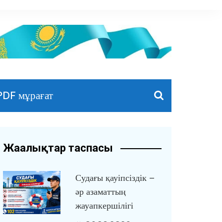
PDF мұрағат
Жаңалықтар таспасы
Судағы қауіпсіздік –
әр азаматтың
жауапкершілігі