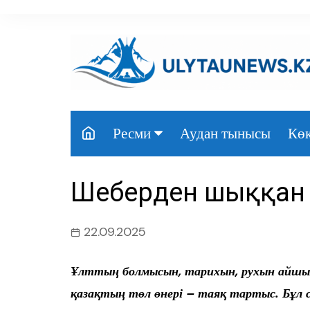
перейти
к
содержанию
Аудан тынысы
Көк
Ресми
Президент
Шеңберден шыққан
Үкімет
Парламент
22.09.2025
Облыс әкімдігі
Ұлттың болмысын, тарихын,
рухын айш
Өңір басшылығы
қазақтың
төл өнері – таяқ тартыс. Бұл