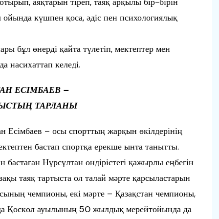
отырып, аяқтарын тіреп, таяқ арқылы бір-бірін
ойында күшпен қоса, әдіс пен психологиялық
ры бұл өнерді қайта түлетіп, мектептер мен
а насихаттап келеді.
АН ЕСІМБАЕВ –
ТЫСТЫҢ ТАРЛАНЫ
н Есімбаев – осы спорттың жарқын өкілдерінің
мектептен бастап спортқа ерекше ынта танытты.
ан бастаған Нұрсұлтан өндірістегі қажырлы еңбегін
зақы таяқ тартыста ол талай мәрте қарсыластарын
сының чемпионы, екі мәрте – Қазақстан чемпионы,
ырда Қоскөл ауылының 50 жылдық мерейтойында да