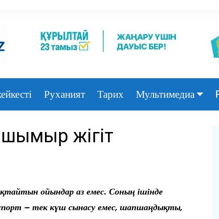
ейкесті
Руханият
Тарих
Мультимедиа
Фото
 шымыр жігіт
Видео
ықтайтын ойындар
аз емес. Соның ішінде
спорт – тек күш сынасу емес,
шапшаңдықты,