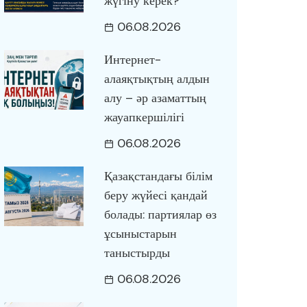
жүгіну керек?
06.08.2026
Интернет-
алаяқтықтың алдын
алу – әр азаматтың
жауапкершілігі
06.08.2026
Қазақстандағы білім
беру жүйесі қандай
болады: партиялар өз
ұсыныстарын
таныстырды
06.08.2026