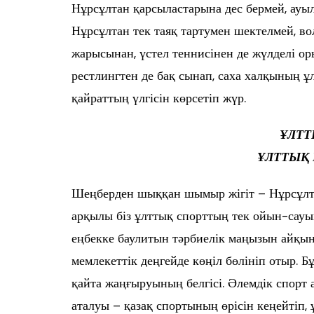
Нұрсұлтан қарсыластарына дес бермей, ау
Нұрсұлтан тек таяқ тартумен шектелмей, во
жарысынан, үстел теннисінен де жүлделі ор
рестлингтен де бақ сынап, саха халқының
қайраттың үлгісін көрсетіп жүр.
ҰЛТТ
ҰЛТТЫҚ 
Шеңберден шыққан шымыр жігіт – Нұрсұлта
арқылы біз ұлттық спорттың тек ойын-сауық
еңбекке баулитын тәрбиелік маңызын айқын 
мемлекеттік деңгейде көңіл бөлініп отыр. 
қайта жаңғыруының белгісі. Әлемдік спорт 
аталуы – қазақ спортының өрісін кеңейтіп, ұ