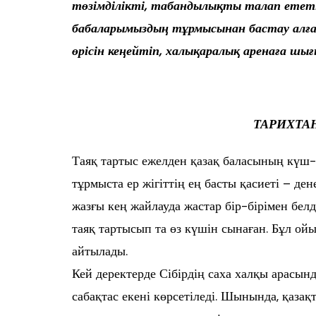
төзімділікті,
табандылықты талап етет
бабаларымыздың тұрмысынан
бастау алға
өрісін
кеңейтіп, халықаралық аренаға
шығ
ТАРИХТА
Таяқ тартыс ежелден қазақ баласының күш
тұрмыста ер жігіттің ең басты қасиеті – ден
жазғы кең жайлауда жастар бір-бірімен белд
таяқ тартысып та өз күшін сынаған. Бұл ой
айтылады.
Кей деректерде Сібірдің саха халқы арасын
сабақтас екені көрсетіледі. Шынында, қаза