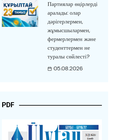
Партиялар өңірлерді
аралады: олар
дәрігерлермен,
жұмысшылармен,
фермерлермен және
студенттермен не
туралы сөйлесті?
05.08.2026
PDF