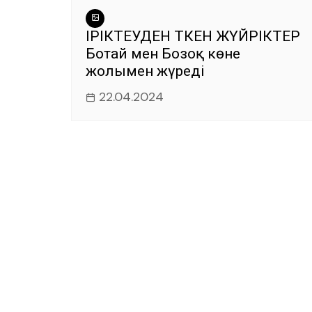
k
ІРІКТЕУДЕН ӨТКЕН ЖҮЙРІКТЕР
Ботай мен Бозоқ көне
жолымен жүреді
22.04.2024