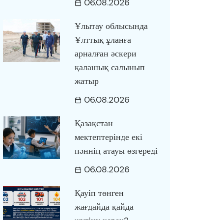
06.08.2026
Ұлытау облысында
Ұлттық ұланға
арналған әскери
қалашық салынып
жатыр
06.08.2026
Қазақстан
мектептерінде екі
пәннің атауы өзгереді
06.08.2026
Қауіп төнген
жағдайда қайда