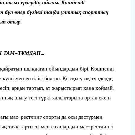
ін
нағыз ерлердің ойыны. Көшпенді
н бұл өнер бүгінгі
таңда ұлттық спорттың
ып отыр.
Н ТАМ-ТҰМДАП…
-қайратын шыңдаған ойындардың бірі. Көшпенді
е күші мен ептілігі болған. Қысқы ұзақ түндерде,
есіп, арқан тартып, ат жарыстырып қана қоймай,
ынның шығу тегі түркі халықтарына ортақ екені
дағы мас-рестлинг спорты да осы дәстүрмен
қтың таяқ тартысы мен сахалардың мас-рестлингі