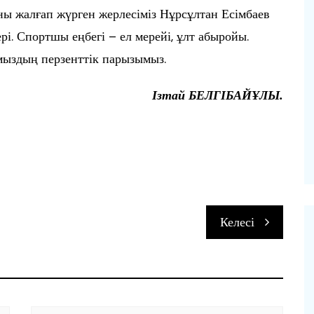
ны жалғап жүрген жерлесіміз Нұрсұлтан Есімбаев
і. Спортшы еңбегі – ел мерейі, ұлт абыройы.
мыздың перзенттік парызымыз.
Ізтай БЕЛГІБАЙҰЛЫ.
п
Келесі
и