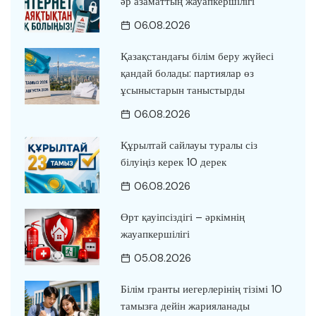
әр азаматтың жауапкершілігі
06.08.2026
Қазақстандағы білім беру жүйесі
қандай болады: партиялар өз
ұсыныстарын таныстырды
06.08.2026
Құрылтай сайлауы туралы сіз
білуіңіз керек 10 дерек
06.08.2026
Өрт қауіпсіздігі – әркімнің
жауапкершілігі
05.08.2026
Білім гранты иегерлерінің тізімі 10
тамызға дейін жарияланады