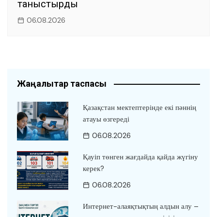
таныстырды
06.08.2026
Жаңалықтар таспасы
Қазақстан мектептерінде екі пәннің
атауы өзгереді
06.08.2026
Қауіп төнген жағдайда қайда жүгіну
керек?
06.08.2026
Интернет-алаяқтықтың алдын алу –