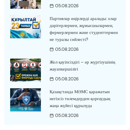
05.08.2026
Партиялар өңірлерді аралады: олар
дәрігерлермен, жұмысшылармен,
фермерлермен және студенттермен
не туралы сөйлесті?
05.08.2026
Жол қауіпсіздігі – әр жүргізушінің
жауапкершілігі
05.08.2026
Қазақстанда МӘМС қаражатын
негізсіз төлемдерден қорғаудың
жаңа жүйесі құрылуда
05.08.2026