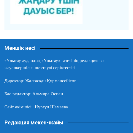
Меншік иесі
«Ұлытау аудандық «Ұлытау» газетінің редакциясы»
жауапкершілігі шектеулі серіктестігі
Директор: Жалғасқан Құрмансейітов
Бас редактор: Альмира Оспан
Сайт әкімшісі: Нұргүл Шамаева
Редакция мекен-жайы