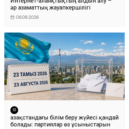
Интернет-алаяқтықтың алдын алу –
әр азаматтың жауапкершілігі
06.08.2026
Қазақстандағы білім беру жүйесі қандай
болады: партиялар өз ұсыныстарын