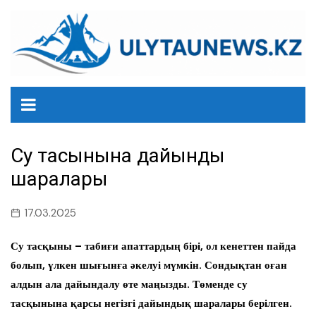
перейти
к
содержанию
Су тасқынына дайындық
шаралары
17.03.2025
Су тасқыны – табиғи апаттардың бірі, ол кенеттен пайда
болып, үлкен шығынға әкелуі мүмкін. Сондықтан оған
алдын ала дайындалу өте маңызды. Төменде су
тасқынына қарсы негізгі дайындық шаралары берілген.