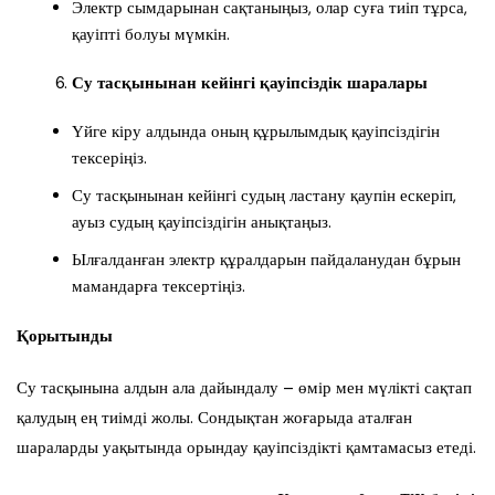
Электр сымдарынан сақтаныңыз, олар суға тиіп тұрса,
қауіпті болуы мүмкін.
Су тасқынынан кейінгі қауіпсіздік шаралары
Үйге кіру алдында оның құрылымдық қауіпсіздігін
тексеріңіз.
Су тасқынынан кейінгі судың ластану қаупін ескеріп,
ауыз судың қауіпсіздігін анықтаңыз.
Ылғалданған электр құралдарын пайдаланудан бұрын
мамандарға тексертіңіз.
Қорытынды
Су тасқынына алдын ала дайындалу – өмір мен мүлікті сақтап
қалудың ең тиімді жолы. Сондықтан жоғарыда аталған
шараларды уақытында орындау қауіпсіздікті қамтамасыз етеді.