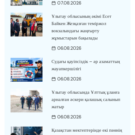
07.08.2026
Ұлытау облысының әкімі Есет
Байкен Жезқазған теміржол
вокзалындағы жаңғырту
жұмыстарын бақылады
06.08.2026
Судағы қауіпсіздік – әр азаматтың
жауапкершілігі
06.08.2026
Ұлытау облысында Ұлттық ұланға
арналған әскери қалашық салынып
жатыр
06.08.2026
Қазақстан мектептерінде екі пәннің