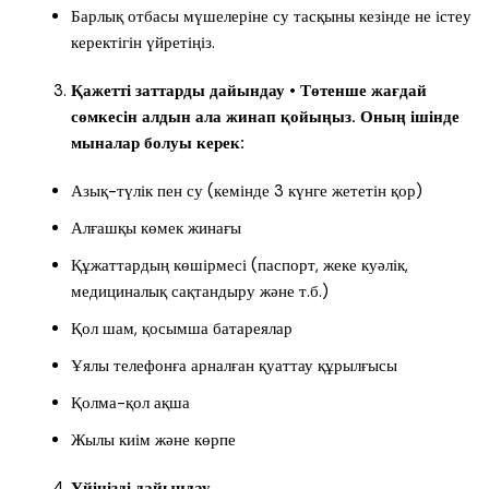
Барлық отбасы мүшелеріне су тасқыны кезінде не істеу
керектігін үйретіңіз.
Қажетті заттарды дайындау • Төтенше жағдай
сөмкесін алдын ала жинап қойыңыз. Оның ішінде
мыналар болуы керек:
Азық-түлік пен су (кемінде 3 күнге жететін қор)
Алғашқы көмек жинағы
Құжаттардың көшірмесі (паспорт, жеке куәлік,
медициналық сақтандыру және т.б.)
Қол шам, қосымша батареялар
Ұялы телефонға арналған қуаттау құрылғысы
Қолма-қол ақша
Жылы киім және көрпе
Үйіңізді дайындау