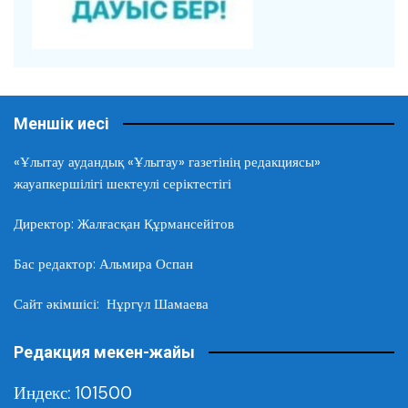
Меншік иесі
«Ұлытау аудандық «Ұлытау» газетінің редакциясы»
жауапкершілігі шектеулі серіктестігі
Директор: Жалғасқан Құрмансейітов
Бас редактор: Альмира Оспан
Сайт әкімшісі: Нұргүл Шамаева
Редакция мекен-жайы
Индекс: 101500