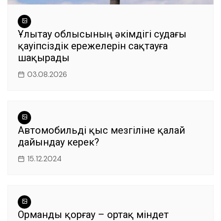
Ұлытау облысының әкімдігі судағы
қауіпсіздік ережелерін сақтауға
шақырады
03.08.2026
Автомобильді қыс мезгіліне қалай
дайындау керек?
15.12.2024
Орманды қорғау – ортақ міндет