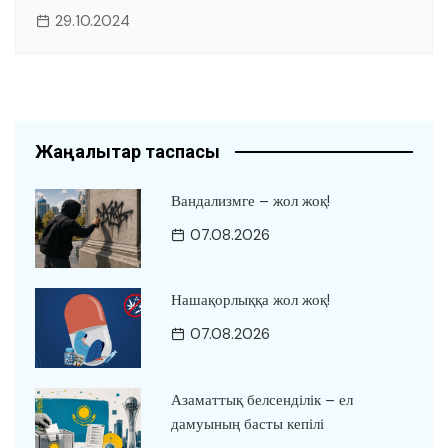
29.10.2024
Жаңалықтар таспасы
Вандализмге – жол жоқ!
07.08.2026
Нашақорлыққа жол жоқ!
07.08.2026
Азаматтық белсенділік – ел
дамуының басты кепілі