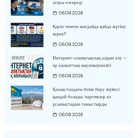
атауы өзгереді
06.08.2026
Қауіп төнген жағдайда қайда жүгіну
керек?
06.08.2026
Интернет-алаяқтықтың алдын алу –
әр азаматтың жауапкершілігі
06.08.2026
Қазақстандағы білім беру жүйесі
қандай болады: партиялар өз
ұсыныстарын таныстырды
06.08.2026