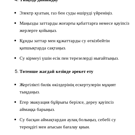
Электр қуатын, газ бен суды өшіруді үйреніңіз.
Маңызды заттарды жоғарғы қабаттарға немесе қауіпсіз
жерлерге қойыңыз.
Құнды заттар мен құжаттарды су өткізбейтін
қапшықтарда сақтаңыз.
Су кірмеуі үшін есік пен терезелерді нығайтыңыз.
Төтенше жағдай кезінде әрекет ету
Жергілікті билік өкілдерінің ескертулерін мұқият
тыңдаңыз.
Егер эвакуация бұйрығы берілсе, дереу қауіпсіз
аймаққа барыңыз.
Су басқан аймақтардан аулақ болыңыз, себебі су
тереңдігі мен ағысын бағалау қиын.