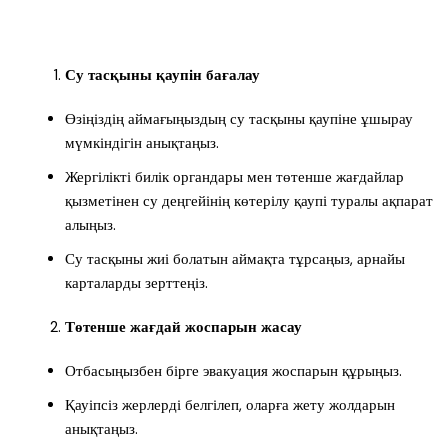
Су тасқыны қаупін бағалау
Өзіңіздің аймағыңыздың су тасқыны қаупіне ұшырау
мүмкіндігін анықтаңыз.
Жергілікті билік органдары мен төтенше жағдайлар
қызметінен су деңгейінің көтерілу қаупі туралы ақпарат
алыңыз.
Су тасқыны жиі болатын аймақта тұрсаңыз, арнайы
карталарды зерттеңіз.
Төтенше жағдай жоспарын жасау
Отбасыңызбен бірге эвакуация жоспарын құрыңыз.
Қауіпсіз жерлерді белгілеп, оларға жету жолдарын
анықтаңыз.