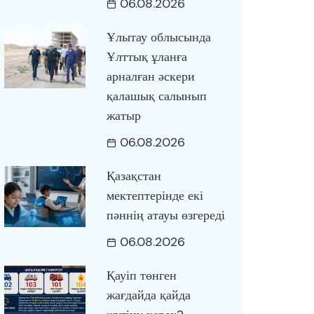
06.08.2026
Ұлытау облысында
Ұлттық ұланға
арналған әскери
қалашық салынып
жатыр
06.08.2026
Қазақстан
мектептерінде екі
пәннің атауы өзгереді
06.08.2026
Қауіп төнген
жағдайда қайда