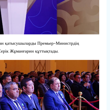
нан қатысушыларды Премьер-Министрдің
Серік Жұманғарин құттықтады.