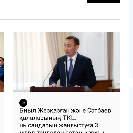
Биыл Жезқазған және Сәтбаев
қалаларының ТКШ
нысандарын жаңғыртуға 3
млрд теңгеден астам қаржы