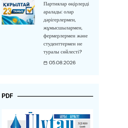
Партиялар өңірлерді
аралады: олар
дәрігерлермен,
жұмысшылармен,
фермерлермен және
студенттермен не
туралы сөйлесті?
05.08.2026
PDF