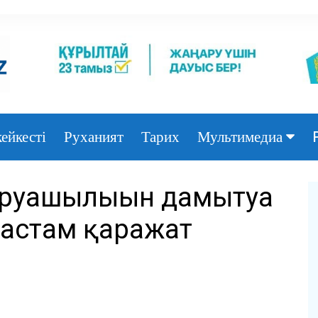
ейкесті
Руханият
Тарих
Мультимедиа
Фото
руашылығын дамытуға
Видео
 астам қаражат