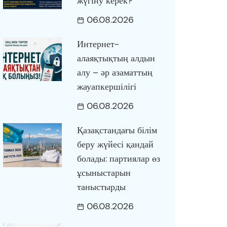
жүгіну керек?
06.08.2026
Интернет-
алаяқтықтың алдын
алу – әр азаматтың
жауапкершілігі
06.08.2026
Қазақстандағы білім
беру жүйесі қандай
болады: партиялар өз
ұсыныстарын
таныстырды
06.08.2026