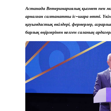
Астанада Ветеринариялық қызмет пен ма
арналған салтанатты іс-шара өтті. Үкі
қауымдастық өкілдері, фермерлер, аграрл
барлық өңірлерінен келген саланың ардаге