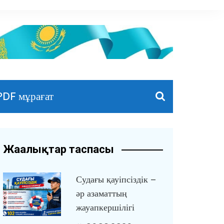
PDF мұрағат
Жаңалықтар таспасы
Судағы қауіпсіздік –
әр азаматтың
жауапкершілігі