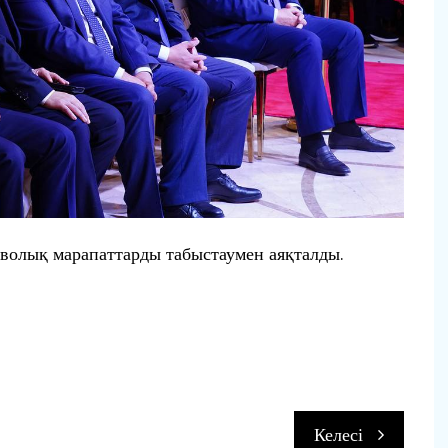
тволық марапаттарды табыстаумен аяқталды.
п
Келесі
и