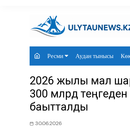
перейти
к
содержанию
Аудан тынысы
Көк
Ресми
Президент
2026 жылы мал ша
Үкімет
300 млрд теңгеден
Парламент
бағытталды
Облыс әкімдігі
Өңір басшылығы
30.06.2026