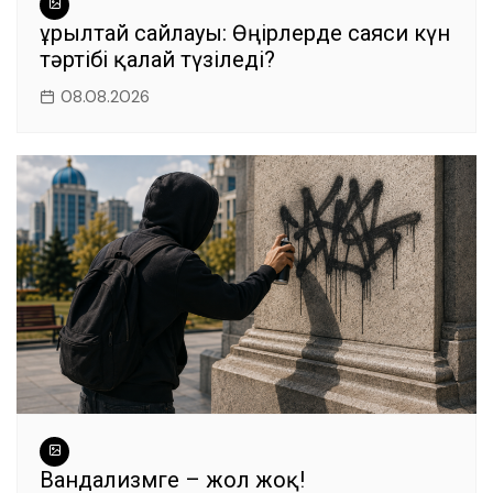
Құрылтай сайлауы: Өңірлерде саяси күн
тәртібі қалай түзіледі?
08.08.2026
Вандализмге – жол жоқ!