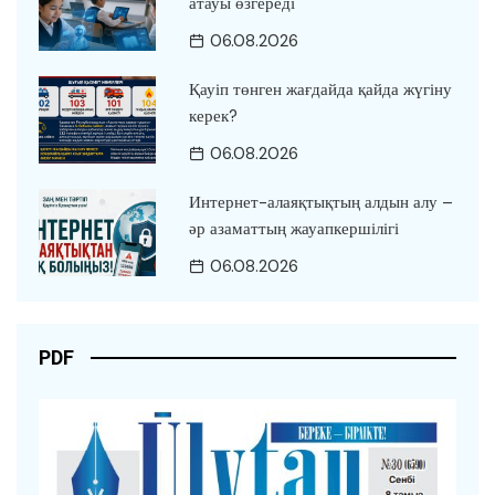
атауы өзгереді
06.08.2026
Қауіп төнген жағдайда қайда жүгіну
керек?
06.08.2026
Интернет-алаяқтықтың алдын алу –
әр азаматтың жауапкершілігі
06.08.2026
PDF