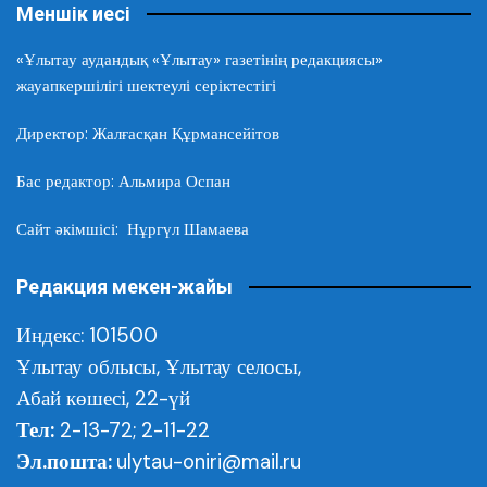
Меншік иесі
«Ұлытау аудандық «Ұлытау» газетінің редакциясы»
жауапкершілігі шектеулі серіктестігі
Директор: Жалғасқан Құрмансейітов
Бас редактор: Альмира Оспан
Сайт әкімшісі: Нұргүл Шамаева
Редакция мекен-жайы
Индекс: 101500
Ұлытау облысы,
Ұлытау селосы,
Абай көшесі, 22-үй
Тел:
2-13-72; 2-11-22
Эл.пошта:
ulytau-oniri@mail.ru