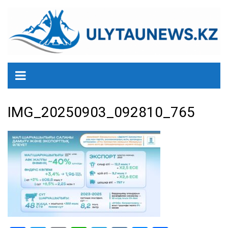
перейти
к
содержанию
IMG_20250903_092810_765