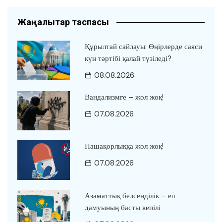
Жаңалықтар таспасы
Құрылтай сайлауы: Өңірлерде саяси
күн тәртібі қалай түзіледі?
08.08.2026
Вандализмге – жол жоқ!
07.08.2026
Нашақорлыққа жол жоқ!
07.08.2026
Азаматтық белсенділік – ел
дамуының басты кепілі