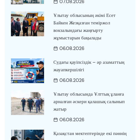
07.08.2026
Ұлытау облысының әкімі Есет
Байкен Жезқазған теміржол
вокзалындағы жаңғырту
жұмыстарын бақылады
06.08.2026
Судағы қауіпсіздік – әр азаматтың
жауапкершілігі
06.08.2026
Ұлытау облысында Ұлттық ұланға
арналған әскери қалашық салынып
жатыр
06.08.2026
Қазақстан мектептерінде екі пәннің