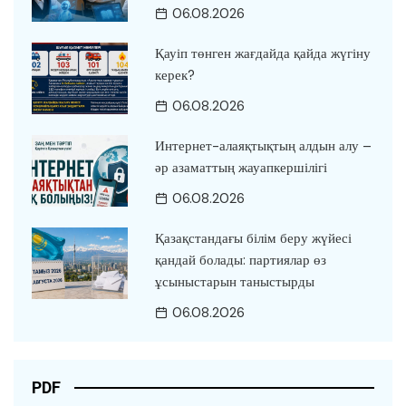
06.08.2026
Қауіп төнген жағдайда қайда жүгіну
керек?
06.08.2026
Интернет-алаяқтықтың алдын алу –
әр азаматтың жауапкершілігі
06.08.2026
Қазақстандағы білім беру жүйесі
қандай болады: партиялар өз
ұсыныстарын таныстырды
06.08.2026
PDF