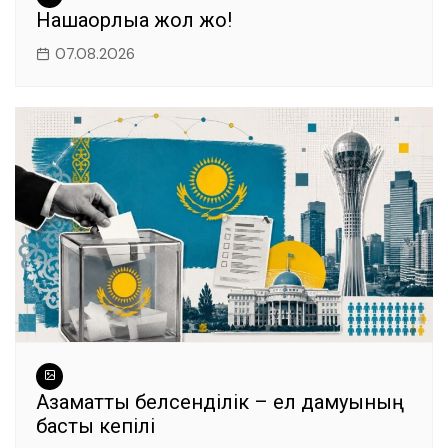
Нашақорлыққа жол жоқ!
07.08.2026
Азаматтық белсенділік – ел дамуының
басты кепілі