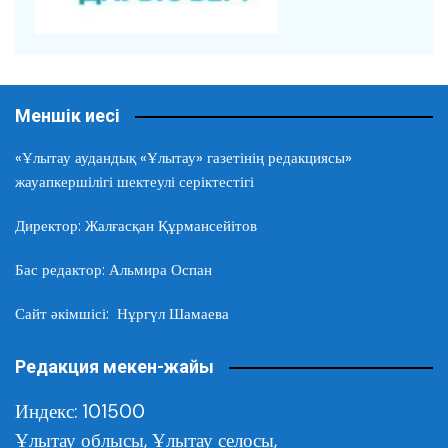
Меншік иесі
«Ұлытау аудандық «Ұлытау» газетінің редакциясы»
жауапкершілігі шектеулі серіктестігі
Директор: Жалғасқан Құрмансейітов
Бас редактор: Альмира Оспан
Сайт әкімшісі: Нұргүл Шамаева
Редакция мекен-жайы
Индекс: 101500
Ұлытау облысы,
Ұлытау селосы,