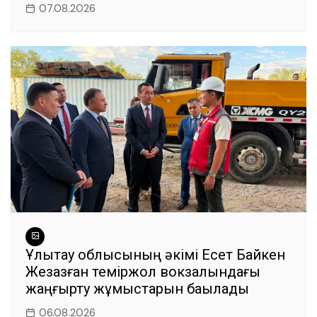
07.08.2026
Ұлытау облысының әкімі Есет Байкен
Жезқазған теміржол вокзалындағы
жаңғырту жұмыстарын бақылады
06.08.2026