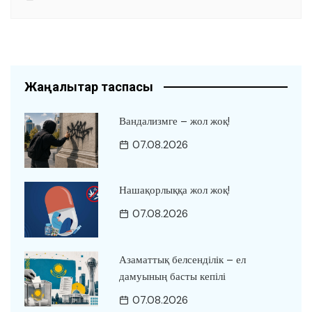
Жаңалықтар таспасы
Вандализмге – жол жоқ!
07.08.2026
Нашақорлыққа жол жоқ!
07.08.2026
Азаматтық белсенділік – ел
дамуының басты кепілі
07.08.2026