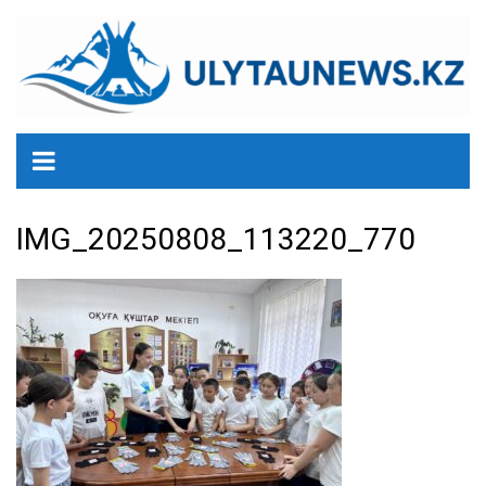
перейти
к
содержанию
IMG_20250808_113220_770