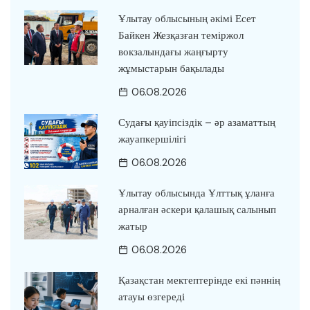
Ұлытау облысының әкімі Есет
Байкен Жезқазған теміржол
вокзалындағы жаңғырту
жұмыстарын бақылады
06.08.2026
Судағы қауіпсіздік – әр азаматтың
жауапкершілігі
06.08.2026
Ұлытау облысында Ұлттық ұланға
арналған әскери қалашық салынып
жатыр
06.08.2026
Қазақстан мектептерінде екі пәннің
атауы өзгереді