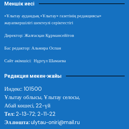
Меншік иесі
«Ұлытау аудандық «Ұлытау» газетінің редакциясы»
жауапкершілігі шектеулі серіктестігі
Директор: Жалғасқан Құрмансейітов
Бас редактор: Альмира Оспан
Сайт әкімшісі: Нұргүл Шамаева
Редакция мекен-жайы
Индекс: 101500
Ұлытау облысы,
Ұлытау селосы,
Абай көшесі, 22-үй
Тел:
2-13-72; 2-11-22
Эл.пошта:
ulytau-oniri@mail.ru