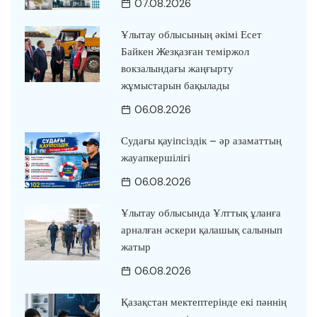
07.08.2026
Ұлытау облысының әкімі Есет
Байкен Жезқазған теміржол
вокзалындағы жаңғырту
жұмыстарын бақылады
06.08.2026
Судағы қауіпсіздік – әр азаматтың
жауапкершілігі
06.08.2026
Ұлытау облысында Ұлттық ұланға
арналған әскери қалашық салынып
жатыр
06.08.2026
Қазақстан мектептерінде екі пәннің