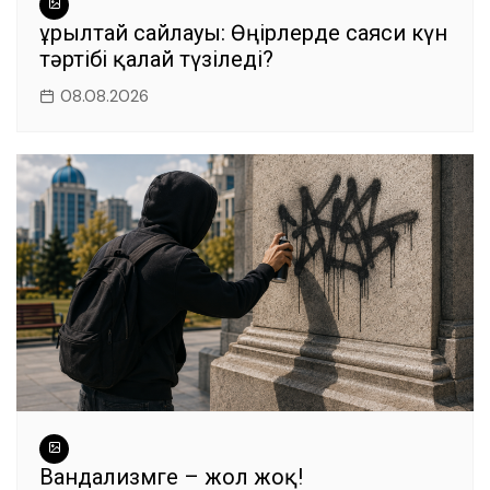
Құрылтай сайлауы: Өңірлерде саяси күн
тәртібі қалай түзіледі?
08.08.2026
Вандализмге – жол жоқ!