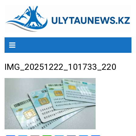
перейти
к
содержанию
IMG_20251222_101733_220