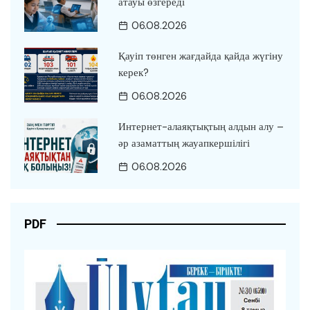
атауы өзгереді
06.08.2026
Қауіп төнген жағдайда қайда жүгіну
керек?
06.08.2026
Интернет-алаяқтықтың алдын алу –
әр азаматтың жауапкершілігі
06.08.2026
PDF