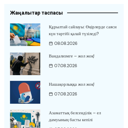
Жаңалықтар таспасы
Құрылтай сайлауы: Өңірлерде саяси
күн тәртібі қалай түзіледі?
08.08.2026
Вандализмге – жол жоқ!
07.08.2026
Нашақорлыққа жол жоқ!
07.08.2026
Азаматтық белсенділік – ел
дамуының басты кепілі