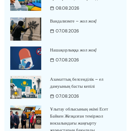
08.08.2026
Вандализмге – жол жоқ!
07.08.2026
Нашақорлыққа жол жоқ!
07.08.2026
Азаматтық белсенділік – ел
дамуының басты кепілі
07.08.2026
Ұлытау облысының әкімі Есет
Байкен Жезқазған теміржол
вокзалындағы жаңғырту
жұмыстарын бақылады