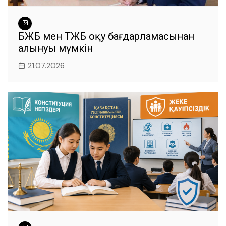
БЖБ мен ТЖБ оқу бағдарламасынан
алынуы мүмкін
21.07.2026