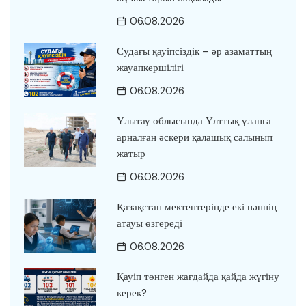
06.08.2026
Судағы қауіпсіздік – әр азаматтың
жауапкершілігі
06.08.2026
Ұлытау облысында Ұлттық ұланға
арналған әскери қалашық салынып
жатыр
06.08.2026
Қазақстан мектептерінде екі пәннің
атауы өзгереді
06.08.2026
Қауіп төнген жағдайда қайда жүгіну
керек?