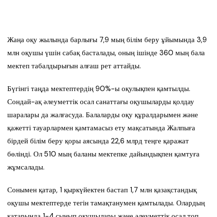
Жаңа оқу жылында барлығы 7,9 мың білім беру ұйымында 3,9
млн оқушы үшін сабақ басталады, оның ішінде 360 мың бала
мектеп табалдырығын алғаш рет аттайды.
Бүгінгі таңда мектептердің 90%-ы оқулықпен қамтылды.
Сондай-ақ әлеуметтік осал санаттағы оқушыларды қолдау
шаралары да жалғасуда. Балаларды оқу құралдарымен және
қажетті тауарлармен қамтамасыз ету мақсатында Жалпыға
бірдей білім беру қоры аясында 22,6 млрд теңге қаражат
бөлінді. Ол 510 мың баланы мектепке дайындықпен қамтуға
жұмсалады.
Сонымен қатар, 1 қыркүйектен бастап 1,7 млн қазақстандық
оқушы мектептерде тегін тамақтанумен қамтылады. Олардың
қатарында 1-4 сынып оқушылары және әлеуметтік осал топ