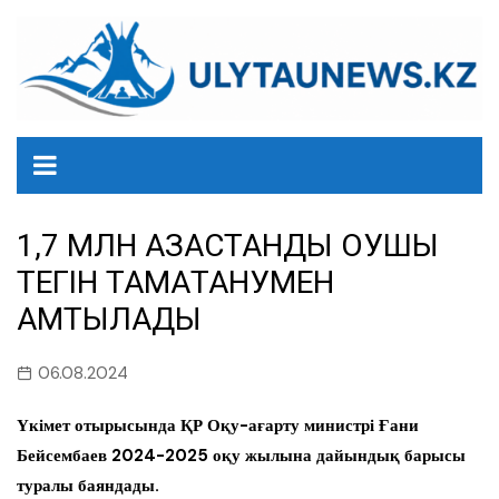
перейти
к
содержанию
1,7 МЛН ҚАЗАҚСТАНДЫҚ ОҚУШЫ
ТЕГІН ТАМАҚТАНУМЕН
ҚАМТЫЛАДЫ
06.08.2024
Үкімет отырысында ҚР Оқу-ағарту министрі Ғани
Бейсембаев 2024-2025 оқу жылына дайындық барысы
туралы баяндады.