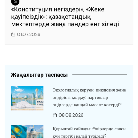
«Конституция негіздері», «Жеке
қауіпсіздік»: қазақстандық
мектептерде жаңа пәндер енгізіледі
01.07.2026
Жаңалықтар таспасы
Экологиялық керуен, инклюзия және
өндірісті қолдау: партиялар
өңірлерде қандай мәселе көтерді?
08.08.2026
Құрылтай сайлауы: Өңірлерде саяси
күн тәртібі қалай түзіледі?