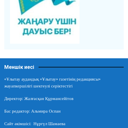
Меншік иесі
«Ұлытау аудандық «Ұлытау» газетінің редакциясы»
жауапкершілігі шектеулі серіктестігі
Директор: Жалғасқан Құрмансейітов
Бас редактор: Альмира Оспан
Сайт әкімшісі: Нұргүл Шамаева