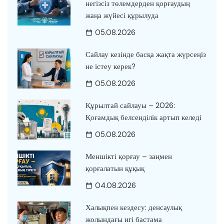
негізсіз төлемдерден қорғаудың
жаңа жүйесі құрылуда
05.08.2026
Сайлау кезінде басқа жақта жүрсеңіз
не істеу керек?
05.08.2026
Құрылтай сайлауы – 2026:
Қоғамдық белсенділік артып келеді
05.08.2026
Меншікті қорғау – заңмен
қорғалатын құқық
04.08.2026
Халықпен кездесу: денсаулық
жолындағы игі бастама