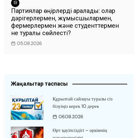
Партиялар өңірлерді аралады: олар
дәрігерлермен, жұмысшылармен,
фермерлермен және студенттермен
не туралы сөйлесті?
05.08.2026
Жаңалықтар таспасы
Құрылтай сайлауы туралы сіз
білуіңіз керек 10 дерек
06.08.2026
Өрт қауіпсіздігі – әркімнің
жауапкершілігі