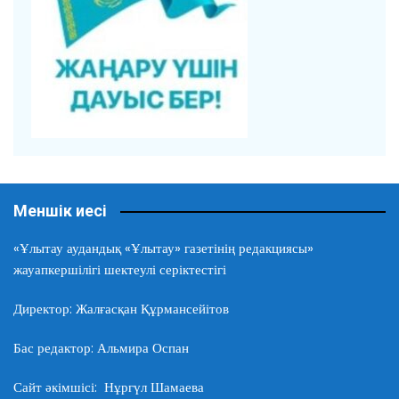
Меншік иесі
«Ұлытау аудандық «Ұлытау» газетінің редакциясы»
жауапкершілігі шектеулі серіктестігі
Директор: Жалғасқан Құрмансейітов
Бас редактор: Альмира Оспан
Сайт әкімшісі: Нұргүл Шамаева