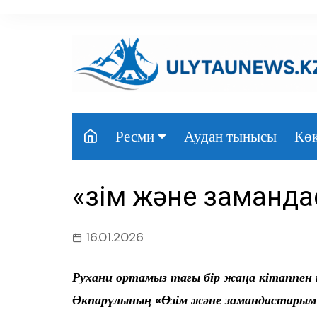
перейти
к
содержанию
Аудан тынысы
Көк
Ресми
Президент
«Өзім және заман
Үкімет
Парламент
16.01.2026
Облыс әкімдігі
Рухани ортамыз тағы бір жаңа кітаппе
Өңір басшылығы
Әкпарұлының «Өзім және замандастарым