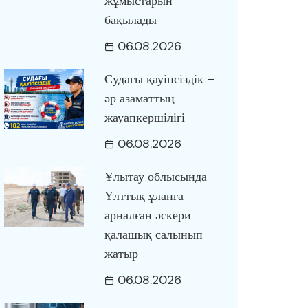
жұмыстарын
бақылады
06.08.2026
Судағы қауіпсіздік –
әр азаматтың
жауапкершілігі
06.08.2026
Ұлытау облысында
Ұлттық ұланға
арналған әскери
қалашық салынып
жатыр
06.08.2026