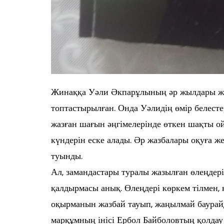
Жинаққа Уәли Әкпарұлының әр жылдары жазы
топтастырылған. Онда Уәлидің өмір белестер
жазған шағын әңгімелерінде өткен шақты ой
күндерін еске алады. Әр жазбалары оқуға 
туынды.
Ал, замандастары туралы жазылған өлеңдер
қалдырмасы анық. Өлеңдері көркем тілмен, 
оқырманын жазбай тауып, жаңылмай баурай
марқұмның інісі Ербол Байболовтың қолдау 