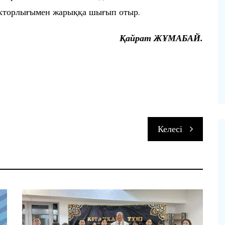
акторлығымен жарыққа шығып отыр.
Қайрат ЖҰМАБАЙ.
п
Келесі
и