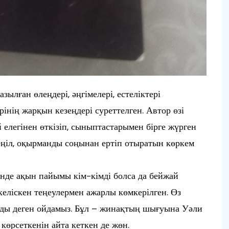
лған өлеңдері, әңгімелері, естеліктері
інің жарқын кезеңдері суреттелген. Автор өзі
 елегінен өткізіп, сыныптастарымен бірге жүрген
жеңіл, оқырманды соңынан ертіп отыратын көркем
інде ақын пайымы кім-кімді болса да бейжай
келіскен теңеулермен ажарлы көмкерілген. Өз
ды деген ойдамыз. Бұл – жинақтың шығуына Уәли
көрсеткенін айта кеткен де жөн.