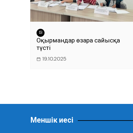
Оқырмандар өзара сайысқа
түсті
19.10.2025
Меншік иесі