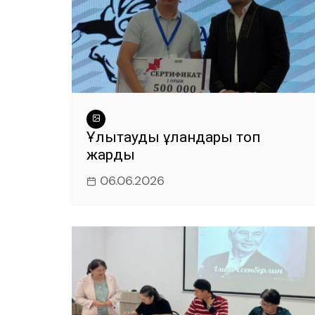
Ұлытаудың ұландары топ
жарды
06.06.2026