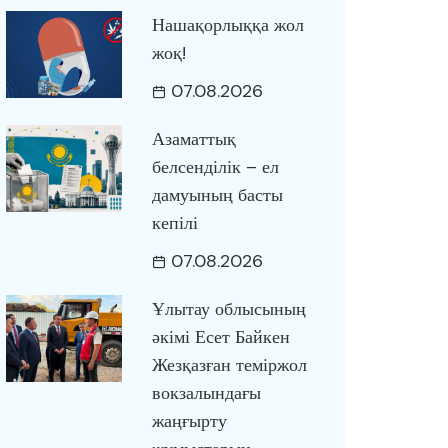
Нашақорлыққа жол
жоқ!
07.08.2026
Азаматтық
белсенділік – ел
дамуының басты
кепілі
07.08.2026
Ұлытау облысының
әкімі Есет Байкен
Жезқазған теміржол
вокзалындағы
жаңғырту