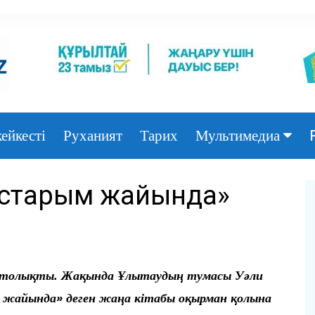
ейкесті
Руханият
Тарих
Мультимедиа
Фото
дастарым жайында»
Видео
н толықты. Жақында Ұлытаудың тумасы Уәли
 жайында» деген жаңа кітабы оқырман қолына