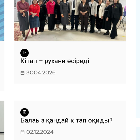
Кітап – рухани өсіреді
30.04.2026
Балаңыз қандай кітап оқиды?
02.12.2024