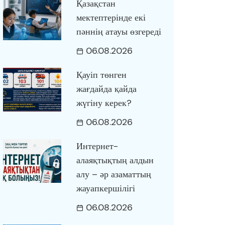
Қазақстан
мектептерінде екі
пәннің атауы өзгереді
06.08.2026
Қауіп төнген
жағдайда қайда
жүгіну керек?
06.08.2026
Интернет-
алаяқтықтың алдын
алу – әр азаматтың
жауапкершілігі
06.08.2026