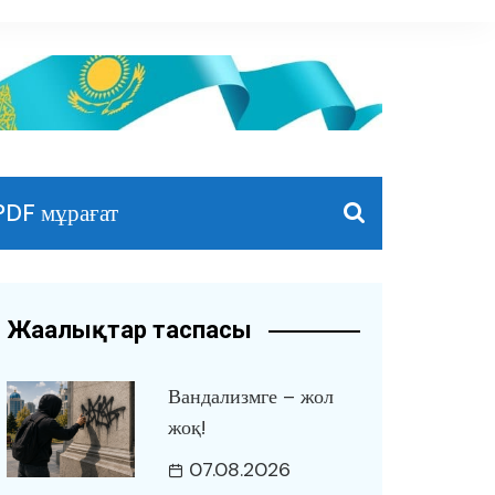
PDF мұрағат
Жаңалықтар таспасы
Вандализмге – жол
жоқ!
07.08.2026