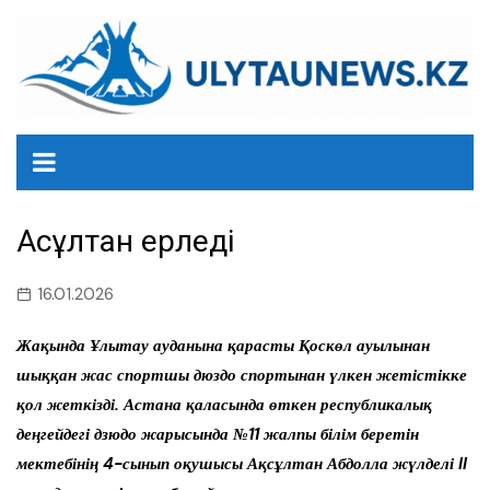
перейти
к
содержанию
Ақсұлтан ерледі
16.01.2026
Жақында Ұлытау ауданына қарасты Қоскөл ауылынан
шыққан жас спортшы дюздо спортынан үлкен жетістікке
қол жеткізді. Астана қаласында өткен республикалық
деңгейдегі дзюдо жарысында №11 жалпы білім беретін
мектебінің 4-сынып оқушысы Ақсұлтан Абдолла жүлделі II