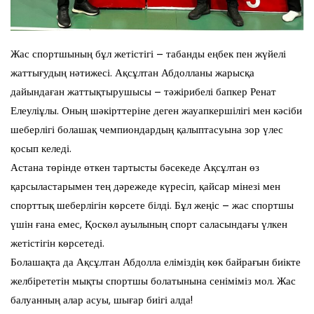
Жас спортшының бұл жетістігі – табанды еңбек пен жүйелі
жаттығудың нәтижесі. Ақсұлтан Абдолланы жарысқа
дайындаған жаттықтырушысы – тәжірибелі бапкер Ренат
Елеуліұлы. Оның шәкірттеріне деген жауапкершілігі мен кәсіби
шеберлігі болашақ чемпиондардың қалыптасуына зор үлес
қосып келеді.
Астана төрінде өткен тартысты бәсекеде Ақсұлтан өз
қарсыластарымен тең дәрежеде күресіп, қайсар мінезі мен
спорттық шеберлігін көрсете білді. Бұл жеңіс – жас спортшы
үшін ғана емес, Қоскөл ауылының спорт саласындағы үлкен
жетістігін көрсетеді.
Болашақта да Ақсұлтан Абдолла еліміздің көк байрағын биікте
желбірететін мықты спортшы болатынына сеніміміз мол. Жас
балуанның алар асуы, шығар биігі алда!