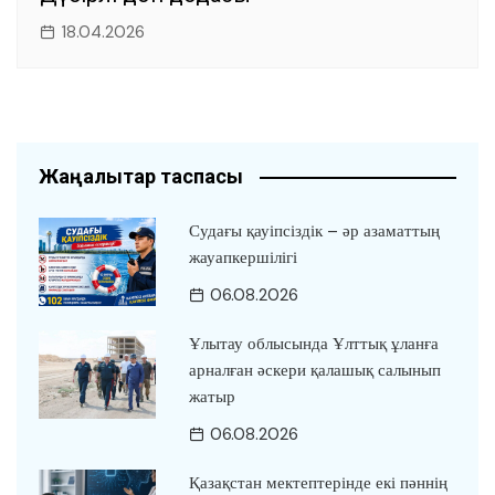
18.04.2026
Жаңалықтар таспасы
Судағы қауіпсіздік – әр азаматтың
жауапкершілігі
06.08.2026
Ұлытау облысында Ұлттық ұланға
арналған әскери қалашық салынып
жатыр
06.08.2026
Қазақстан мектептерінде екі пәннің