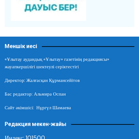
Меншік иесі
«Ұлытау аудандық «Ұлытау» газетінің редакциясы»
жауапкершілігі шектеулі серіктестігі
Директор: Жалғасқан Құрмансейітов
Бас редактор: Альмира Оспан
Сайт әкімшісі: Нұргүл Шамаева
Редакция мекен-жайы
Индекс: 101500