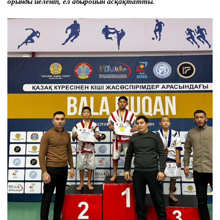
орынды иеленіп, ел абыройын асқақтатты.