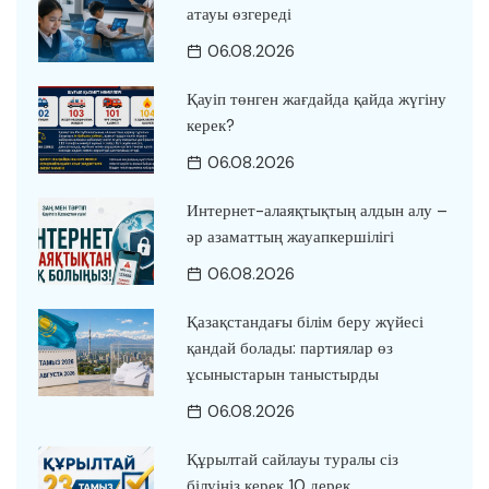
атауы өзгереді
06.08.2026
Қауіп төнген жағдайда қайда жүгіну
керек?
06.08.2026
Интернет-алаяқтықтың алдын алу –
әр азаматтың жауапкершілігі
06.08.2026
Қазақстандағы білім беру жүйесі
қандай болады: партиялар өз
ұсыныстарын таныстырды
06.08.2026
Құрылтай сайлауы туралы сіз
білуіңіз керек 10 дерек