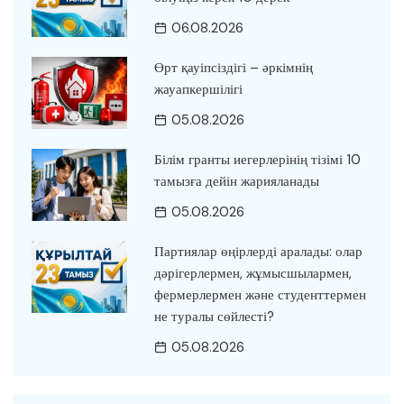
06.08.2026
Өрт қауіпсіздігі – әркімнің
жауапкершілігі
05.08.2026
Білім гранты иегерлерінің тізімі 10
тамызға дейін жарияланады
05.08.2026
Партиялар өңірлерді аралады: олар
дәрігерлермен, жұмысшылармен,
фермерлермен және студенттермен
не туралы сөйлесті?
05.08.2026