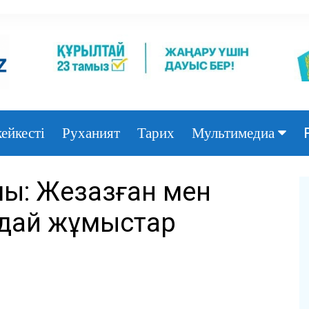
ейкесті
Руханият
Тарих
Мультимедиа
Фото
ы: Жезқазған мен
Видео
ндай жұмыстар