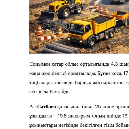
Сонымен қатар облыс орталығында 4,3 шақ
жаңа жол белгісі орнатылады. Бұған қоса, 
таңбалары төселеді. Барлық жоспарланған ж
асырыла бастайды.
Ал
Сәтбаев
қаласында биыл 25 көше орташ
ұзындығы – 19,8 шақырым. Оның ішінде 1
ұсыныстары негізінде бекітілген тізім бойын