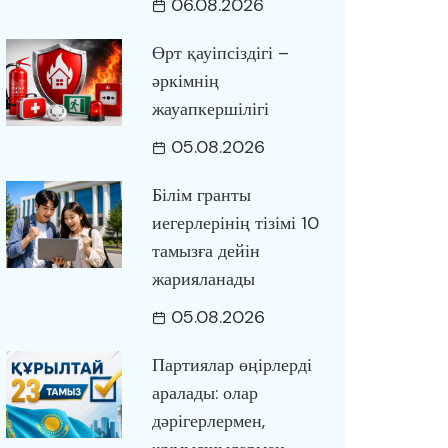
06.08.2026
Өрт қауіпсіздігі –
әркімнің
жауапкершілігі
05.08.2026
Білім гранты
иегерлерінің тізімі 10
тамызға дейін
жарияланады
05.08.2026
Партиялар өңірлерді
аралады: олар
дәрігерлермен,