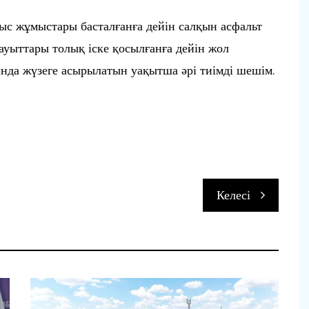
лыс жұмыстары басталғанға дейін салқын асфальт
зауыттары толық іске қосылғанға дейін жол
нда жүзеге асырылатын уақытша әрі тиімді шешім.
п
Келесі
и