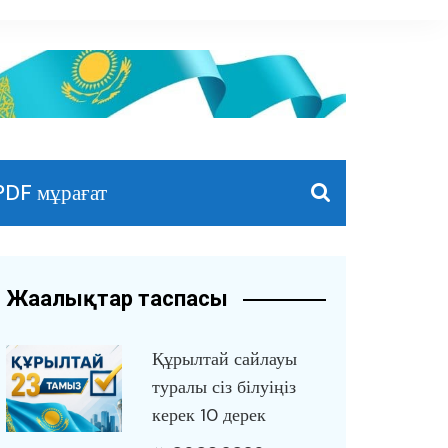
PDF мұрағат
Жаңалықтар таспасы
Құрылтай сайлауы
туралы сіз білуіңіз
керек 10 дерек