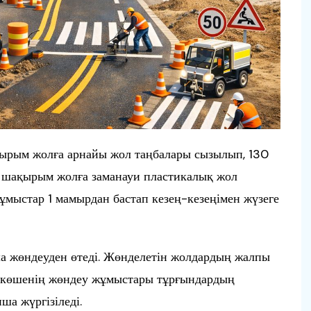
ырым жолға арнайы жол таңбалары сызылып, 130
17 шақырым жолға заманауи пластикалық жол
ұмыстар 1 мамырдан бастап кезең-кезеңімен жүзеге
а жөндеуден өтеді. Жөнделетін жолдардың жалпы
9 көшенің жөндеу жұмыстары тұрғындардың
ша жүргізіледі.