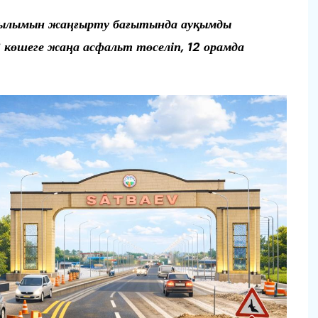
рылымын жаңғырту бағытында ауқымды
көшеге жаңа асфальт төселіп, 12 орамда