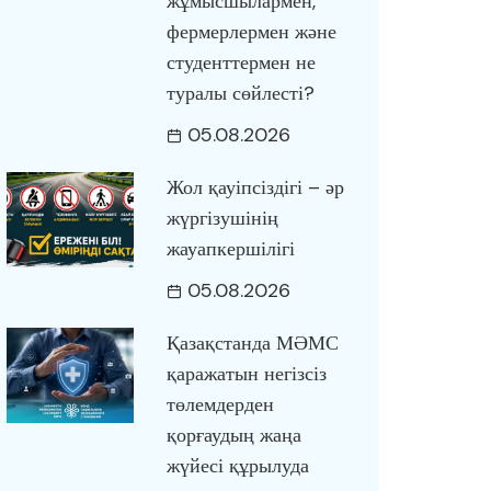
жұмысшылармен,
фермерлермен және
студенттермен не
туралы сөйлесті?
05.08.2026
Жол қауіпсіздігі – әр
жүргізушінің
жауапкершілігі
05.08.2026
Қазақстанда МӘМС
қаражатын негізсіз
төлемдерден
қорғаудың жаңа
жүйесі құрылуда