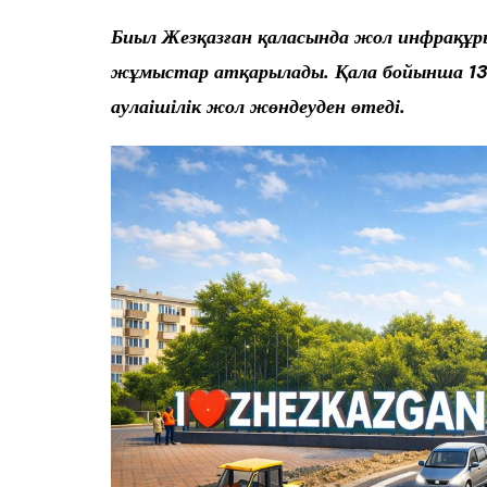
Биыл Жезқазған қаласында жол инфрақұ
жұмыстар атқарылады. Қала бойынша 13 
аулаішілік жол жөндеуден өтеді.