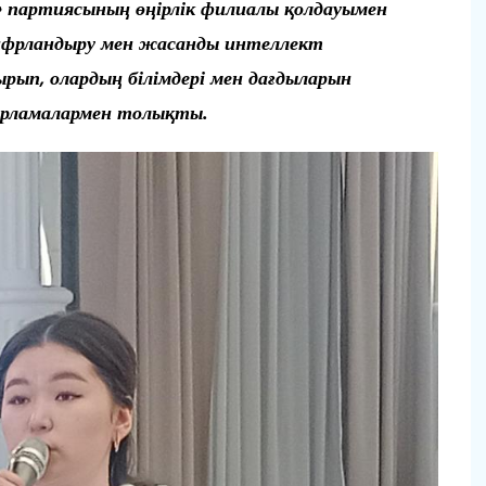
л» партиясының өңірлік филиалы қолдауымен
ифрландыру мен жасанды интеллект
ып, олардың білімдері мен дағдыларын
арламалармен толықты.