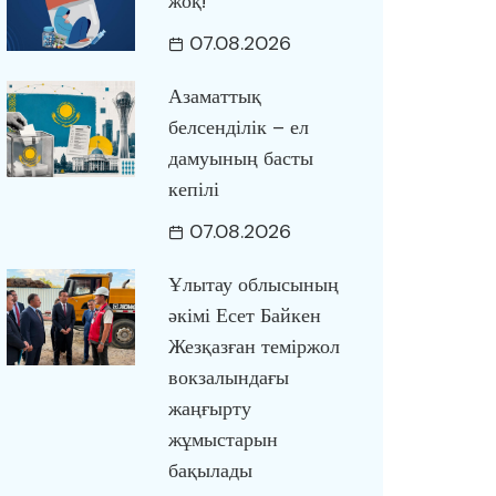
жоқ!
07.08.2026
Азаматтық
белсенділік – ел
дамуының басты
кепілі
07.08.2026
Ұлытау облысының
әкімі Есет Байкен
Жезқазған теміржол
вокзалындағы
жаңғырту
жұмыстарын
бақылады