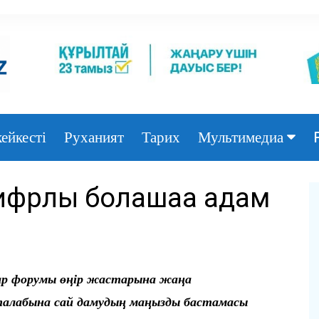
ейкесті
Руханият
Тарих
Мультимедиа
Фото
рлық болашаққа қадам
Видео
тар форумы өңір жастарына жаңа
 талабына сай дамудың маңызды бастамасы