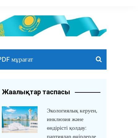
PDF мұрағат
Жаңалықтар таспасы
Экологиялық керуен,
инклюзия және
өндірісті қолдау:
партиялар өңірлерде