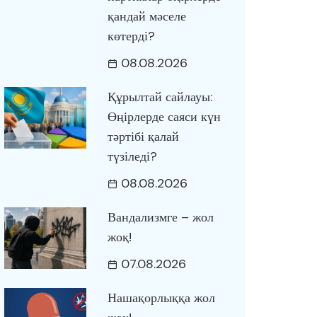
қандай мәселе
көтерді?
08.08.2026
Құрылтай сайлауы:
Өңірлерде саяси күн
тәртібі қалай
түзіледі?
08.08.2026
Вандализмге – жол
жоқ!
07.08.2026
Нашақорлыққа жол