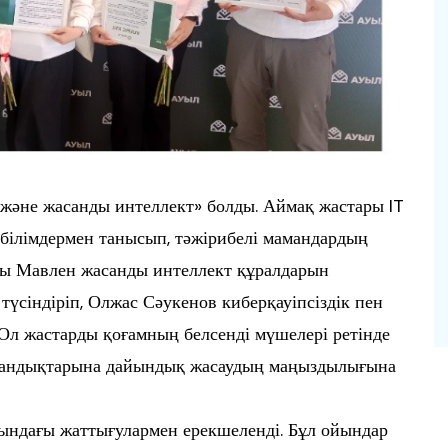
әне жасанды интеллект» болды. Аймақ жастары IT
білімдермен танысып, тәжірибелі мамандардың
мы Мавлен жасанды интеллект құралдарын
үсіндіріп, Олжас Сәукенов киберқауіпсіздік пен
Ол жастарды қоғамның белсенді мүшелері ретінде
мандықтарына дайындық жасаудың маңыздылығына
ындағы жаттығулармен ерекшеленді. Бұл ойындар