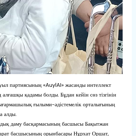
уыл партиясының «AuylAI» жасанды интеллект
лғашқы қадамы болды. Бұдан кейін сөз тізгінін
шығармашылық ғылыми-әдістемелік орталығының
а алды.
мдық даму басқармасының басшысы Бақытжан
парат басшысының орынбасары Нұрхат Оршат,