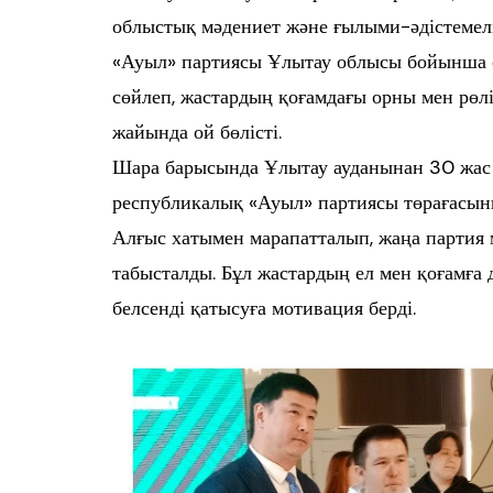
облыстық мәдениет және ғылыми-әдістемел
«Ауыл» партиясы Ұлытау облысы бойынша ө
сөйлеп, жастардың қоғамдағы орны мен рөл
жайында ой бөлісті.
Шара барысында Ұлытау ауданынан 30 жас 
республикалық «Ауыл» партиясы төрағасы
Алғыс хатымен марапатталып, жаңа партия 
табысталды. Бұл жастардың ел мен қоғамға д
белсенді қатысуға мотивация берді.