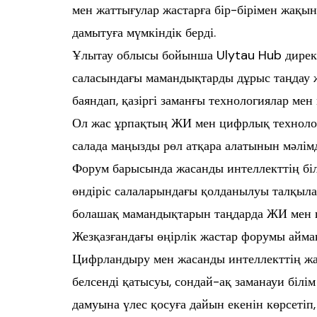
мен жаттығулар жастарға бір-бірімен жақ
дамытуға мүмкіндік берді.
Ұлытау облысы бойынша Ulytau Hub директ
саласындағы мамандықтарды дұрыс таңдау 
баяндап, қазіргі заманғы технологиялар ме
Ол жас ұрпақтың ЖИ мен цифрлық технолог
салада маңызды рөл атқара алатынын мәлімд
Форум барысында жасанды интеллекттің біл
өндіріс салаларындағы қолданылуы талқылан
болашақ мамандықтарын таңдарда ЖИ мен 
Жезқазғандағы өңірлік жастар форумы айма
Цифрландыру мен жасанды интеллекттің жаң
белсенді қатысуы, сондай-ақ заманауи білім
дамуына үлес қосуға дайын екенін көрсеті