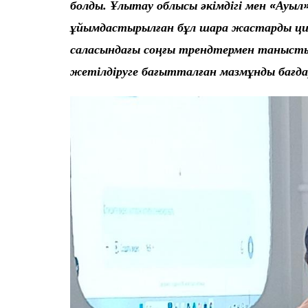
болды. Ұлытау облысы әкімдігі мен «Ауы
ұйымдастырылған бұл шара жастарды ц
саласындағы соңғы трендтермен таныстыр
жетілдіруге бағытталған мазмұнды бағд