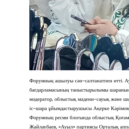
Форумның ашылуы сән-салтанатпен өтті. А
бағдарламасының таныстырылымы шараның а
модератор, облыстық мәдени-сауық және 
іс-шара ұйымдастырушысы Ақерке Кәрімов
Форумның ресми блогында облыстық Қоға
Жайлаубаев, «Ауыл» партиясы Орталық ап