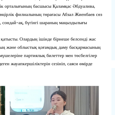
ік орталығының басшысы Қаламқас Әбдуалива,
ңірлік филиалының төрағасы Абзал Жиенбаев сөз
і, сондай-ақ, бүгінгі шараның маңыздылығы
қатысты. Олардың ішінде бірнеше белсенді жас
ның және облыстық қоғамдық даму басқармасының
мүшелеріне партиялық билеттер мен төсбелгілер
еген жауапкершіліктерін сезініп, саяси өмірде