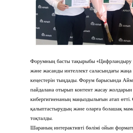
Форумның басты тақырыбы «Цифрландыру ж
және жасанды интеллект саласындағы жаңа 
кеңестерін тыңдады. Форум барысында Ай
пайдалана отырып контент жасау жолдарын т
кибергигиенаның маңыздылығын атап өтті. 
қалыптастырудың және оларға болашақ ма
тоқталды.
Шараның интерактивті бөлімі ойын формат