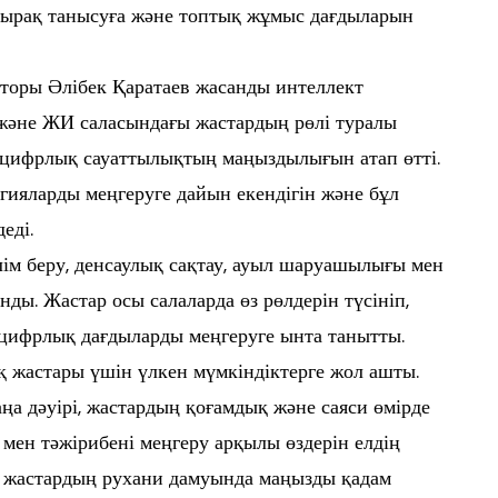
ынырақ танысуға және топтық жұмыс дағдыларын
оры Әлібек Қаратаев жасанды интеллект
және ЖИ саласындағы жастардың рөлі туралы
н цифрлық сауаттылықтың маңыздылығын атап өтті.
ияларды меңгеруге дайын екендігін және бұл
еді.
ім беру, денсаулық сақтау, ауыл шаруашылығы мен
ды. Жастар осы салаларда өз рөлдерін түсініп,
цифрлық дағдыларды меңгеруге ынта танытты.
қ жастары үшін үлкен мүмкіндіктерге жол ашты.
а дәуірі, жастардың қоғамдық және саяси өмірде
 мен тәжірибені меңгеру арқылы өздерін елдің
п, жастардың рухани дамуында маңызды қадам