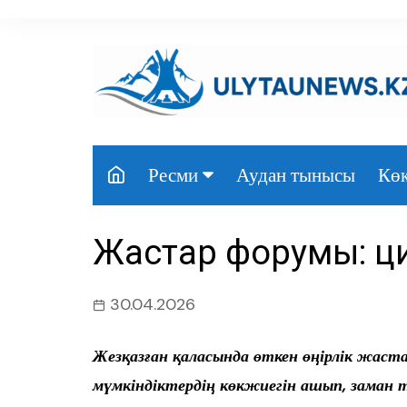
перейти
к
содержанию
Аудан тынысы
Көк
Ресми
Президент
Жастар форумы: циф
Үкімет
Парламент
30.04.2026
Облыс әкімдігі
Жезқазған қаласында өткен өңірлік жас
Өңір басшылығы
мүмкіндіктердің көкжиегін ашып, заман