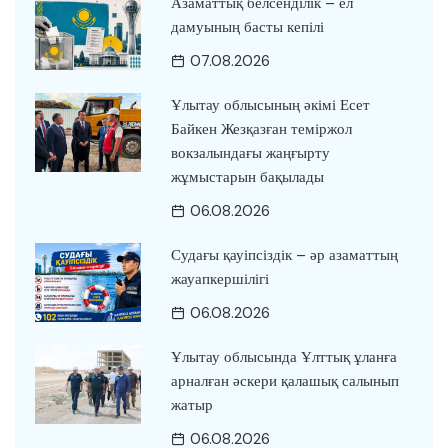
Азаматтық белсенділік – ел
дамуының басты кепілі
07.08.2026
Ұлытау облысының әкімі Есет
Байкен Жезқазған теміржол
вокзалындағы жаңғырту
жұмыстарын бақылады
06.08.2026
Судағы қауіпсіздік – әр азаматтың
жауапкершілігі
06.08.2026
Ұлытау облысында Ұлттық ұланға
арналған әскери қалашық салынып
жатыр
06.08.2026