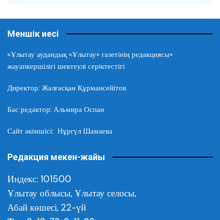
Меншік иесі
«Ұлытау аудандық «Ұлытау» газетінің редакциясы»
жауапкершілігі шектеулі серіктестігі
Директор: Жалғасқан Құрмансейітов
Бас редактор: Альмира Оспан
Сайт әкімшісі: Нұргүл Шамаева
Редакция мекен-жайы
Индекс: 101500
Ұлытау облысы,
Ұлытау селосы,
Абай көшесі, 22-үй