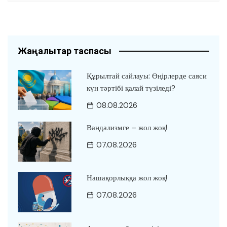
Жаңалықтар таспасы
Құрылтай сайлауы: Өңірлерде саяси
күн тәртібі қалай түзіледі?
08.08.2026
Вандализмге – жол жоқ!
07.08.2026
Нашақорлыққа жол жоқ!
07.08.2026