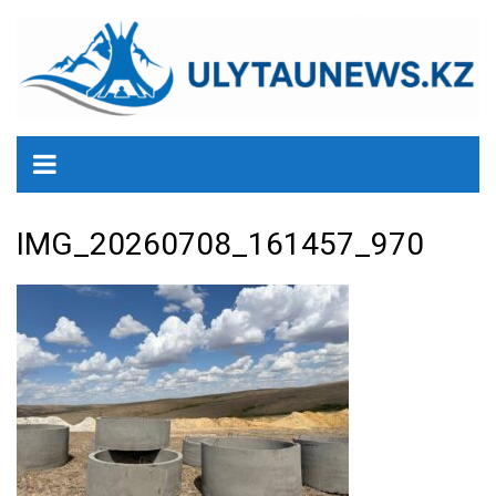
перейти
к
содержанию
IMG_20260708_161457_970