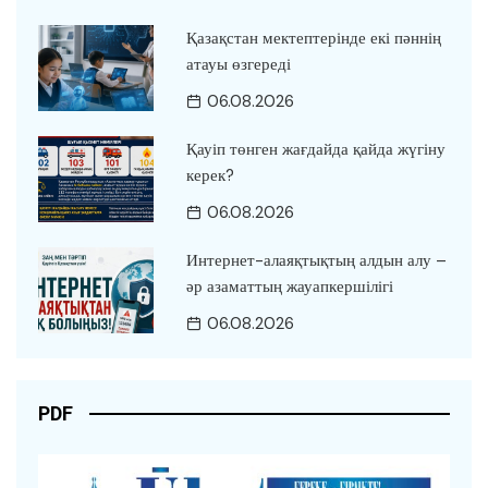
Қазақстан мектептерінде екі пәннің
атауы өзгереді
06.08.2026
Қауіп төнген жағдайда қайда жүгіну
керек?
06.08.2026
Интернет-алаяқтықтың алдын алу –
әр азаматтың жауапкершілігі
06.08.2026
PDF