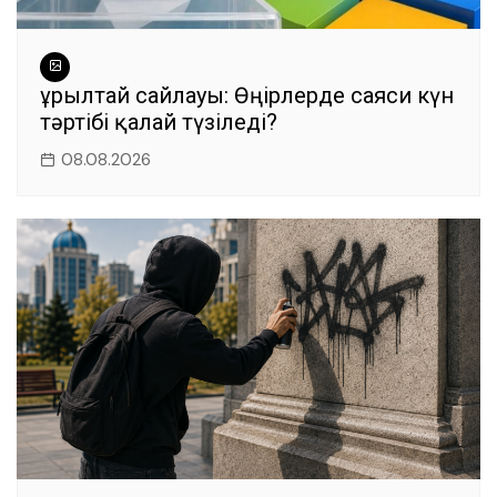
Құрылтай сайлауы: Өңірлерде саяси күн
тәртібі қалай түзіледі?
08.08.2026