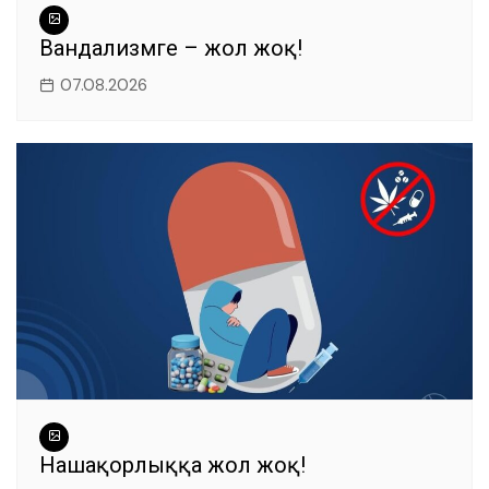
Вандализмге – жол жоқ!
07.08.2026
Нашақорлыққа жол жоқ!