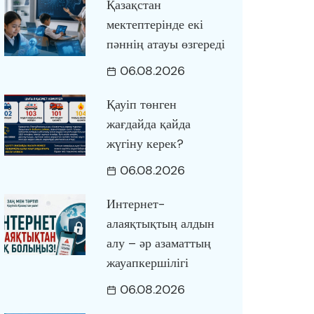
Қазақстан
мектептерінде екі
пәннің атауы өзгереді
06.08.2026
Қауіп төнген
жағдайда қайда
жүгіну керек?
06.08.2026
Интернет-
алаяқтықтың алдын
алу – әр азаматтың
жауапкершілігі
06.08.2026