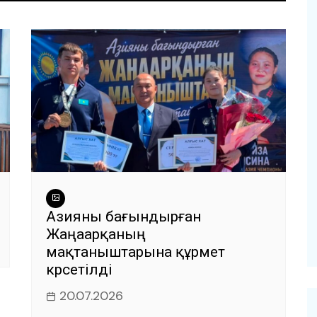
Азияны бағындырған
Жаңаарқаның
мақтаныштарына құрмет
көрсетілді
20.07.2026