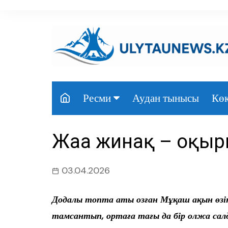
перейти
к
содержанию
Аудан тынысы
Көк
Ресми
Президент
Жаңа жинақ – оқы
Үкімет
Парламент
03.04.2026
Облыс әкімдігі
Додалы топта аты озған Мұқаш ақын өз
Өңір басшылығы
тамсантып, ортаға тағы да бір олжа сал