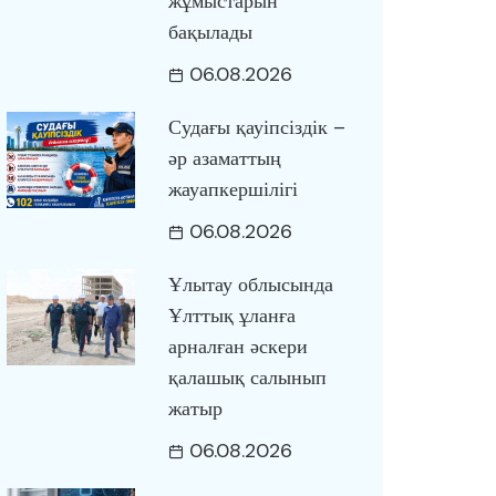
жұмыстарын
бақылады
06.08.2026
Судағы қауіпсіздік –
әр азаматтың
жауапкершілігі
06.08.2026
Ұлытау облысында
Ұлттық ұланға
арналған әскери
қалашық салынып
жатыр
06.08.2026