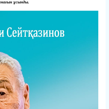
нағын ұсынды.