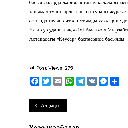
басылымдарда жарияланған мақалалары мен
танымал тұлғалардың автор туралы жүрекжа
астында тауып айтқан ұтымды уәждеріне де 
Ұлытау ауданының әкімі Аманжол Мырзабе
Астанадағы «Кәусар» баспасында басылды.
Post Views:
275
F
T
E
W
T
V
M
О
a
wi
m
h
el
K
e
т
c
tt
ai
at
e
ss
ра
Навигация
Алдыңғы
e
er
l
s
gr
e
в
по
b
A
a
n
ть
записям
o
p
m
g
Ұқсас жазбалар