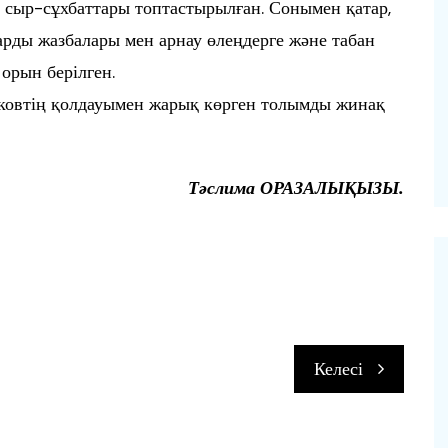
 сыр-сұхбаттары топтастырылған. Сонымен қатар,
рды жазбалары мен арнау өлеңдерге және табан
орын берілген.
ковтің қолдауымен жарық көрген толымды жинақ
Тәслима ОРАЗАЛЫҚЫЗЫ.
п
Келесі
и