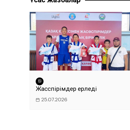
o
p
er
k
Жасөспірімдер ерледі
25.07.2026