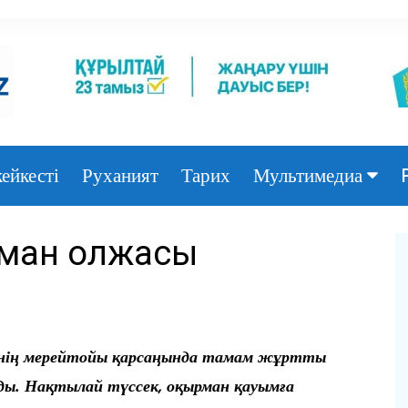
ейкесті
Руханият
Тарих
Мультимедиа
Фото
рман олжасы
Видео
інің мерейтойы қарсаңында тамам жұртты
ды. Нақтылай түссек, оқырман қауымға