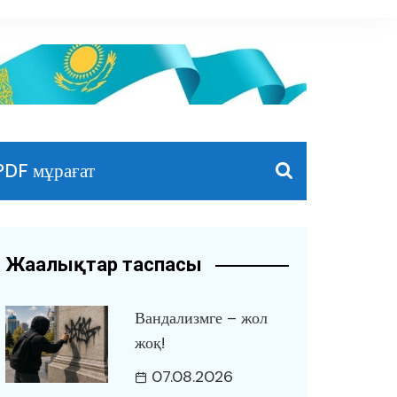
PDF мұрағат
Жаңалықтар таспасы
Вандализмге – жол
жоқ!
07.08.2026