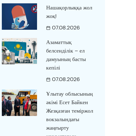
Нашақорлыққа жол
жоқ!
07.08.2026
Азаматтық
белсенділік – ел
дамуының басты
кепілі
07.08.2026
Ұлытау облысының
әкімі Есет Байкен
Жезқазған теміржол
вокзалындағы
жаңғырту