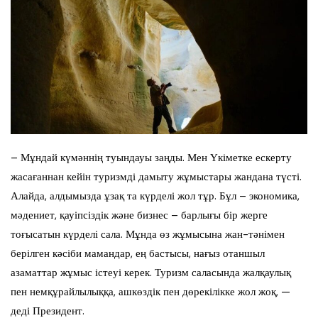
– Мұндай күмәннің туындауы заңды. Мен Үкіметке ескерту
жасағаннан кейін туризмді дамыту жұмыстары жандана түсті.
Алайда, алдымызда ұзақ та күрделі жол тұр. Бұл – экономика,
мәдениет, қауіпсіздік және бизнес – барлығы бір жерге
тоғысатын күрделі сала. Мұнда өз жұмысына жан-тәнімен
берілген кәсіби мамандар, ең бастысы, нағыз отаншыл
азаматтар жұмыс істеуі керек. Туризм саласында жалқаулық
пен немқұрайлылыққа, ашкөздік пен дөрекілікке жол жоқ, —
деді Президент.