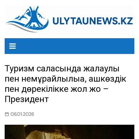
перейти
к
содержанию
Туризм саласында жалқаулық
пен немқұрайлылыққа, ашкөздік
пен дөрекілікке жол жоқ –
Президент
06.01.2026