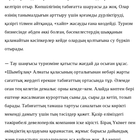
келтіріп отыр. Көпшілігінің табиғатта шаруасы да жоқ. Олар
өзінің танымалдығын арттыру үшін қоғамды дүрліктіруді,
қазіргі тілмен айтқанда, «хайп» жасауды ғана көздейді. Туризм
бизнесінде әбден әккі болған, бәсекелестердің шыққанын
қаламайтын кәсіпкерлер кейде олардың қолтығына су бүркіп
отырады.
— Тау шаңғысы туризміне қатысты жағдай да осыған ұқсас.
«Шымбұлақ» Алматы қаласының орталығынан небәрі жарты
сағаттық жердегі ерекше табиғаттың ортасында тұр. Әлемде
оған тең келетін демалыс орны кемде-кем. Алайда көптен бері
ештеңе жасалмаған курорттың сыны да, сыры да кетіп, тозып
барады. Табиғаттың тамаша тартуы саналатын осы көрікті
мекенді дамыту үшін тың тәсілдер қажет. Қазір еліміздегі
тәжірибелі девелоперлік компания іске кірісті. Бірақ Үкімет пен
әкімдіктің қолдауына қарамастан, жұмыс барысы дайындық
және таныстыру шараларынан аса қойған жоқ. Ал көрші