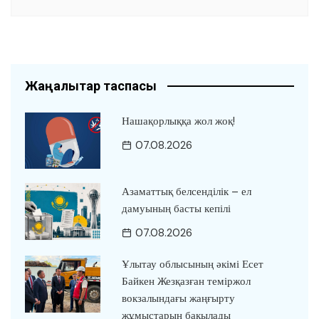
Жаңалықтар таспасы
Нашақорлыққа жол жоқ!
07.08.2026
Азаматтық белсенділік – ел
дамуының басты кепілі
07.08.2026
Ұлытау облысының әкімі Есет
Байкен Жезқазған теміржол
вокзалындағы жаңғырту
жұмыстарын бақылады