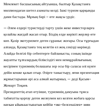
Мемлекет басшысының айтуынша, былтыр Қазақстанға
миллиондаған шетел азаматы келді. Ішкі туризм қарқынды
дами бастады. Мұның бәрі – өте жақсы үрдіс.
— Әлем елдері туристерді тарту үшін жеке инвесторларға
қолайлы жағдай жасап отыр. Біздің елде көрікті жерлер өте
көп. Қазір экотуризмге деген сұраныс жоғары. Осы тұрғыдан
алғанда, Қазақстанға тең келетін ел жоқ секілді көрінеді.
Алайда белгілі бір себептерге байланысты, соның ішінде
жауапты тұлғалардың біліксіздігі мен немқұрайлығының
кесірінен туризмнің болашағы зор осы бір саласы әлі күнге
дейін кенже қалып отыр. Әзірге таныстыру, яғни презентация
жұмыстарынан әрі аса алмай жатырмыз, — деді Қасым-
Жомарт Тоқаев.
Президенттің атап өтуінше, туризмнің дамуына тұмса
табиғатты қорғау деген желеумен кез келген жобаға қарсы
науқан ұйымдастыратын кейбір «эко-белсенділер» зиян