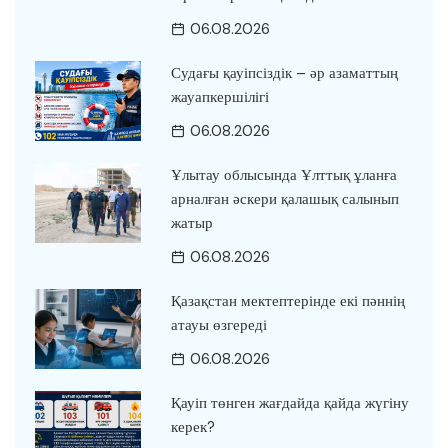
06.08.2026
Судағы қауіпсіздік – әр азаматтың
жауапкершілігі
06.08.2026
Ұлытау облысында Ұлттық ұланға
арналған әскери қалашық салынып
жатыр
06.08.2026
Қазақстан мектептерінде екі пәннің
атауы өзгереді
06.08.2026
Қауіп төнген жағдайда қайда жүгіну
керек?