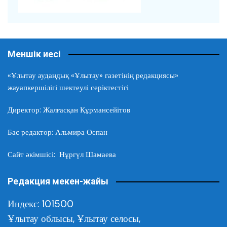
Меншік иесі
«Ұлытау аудандық «Ұлытау» газетінің редакциясы»
жауапкершілігі шектеулі серіктестігі
Директор: Жалғасқан Құрмансейітов
Бас редактор: Альмира Оспан
Сайт әкімшісі: Нұргүл Шамаева
Редакция мекен-жайы
Индекс: 101500
Ұлытау облысы,
Ұлытау селосы,