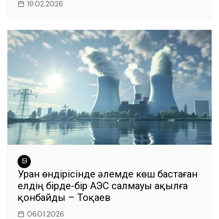
19.02.2026
Уран өндірісінде әлемде көш бастаған
елдің бірде-бір АЭС салмауы ақылға
қонбайды – Тоқаев
06.01.2026