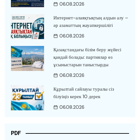
06.08.2026
Интернет-алаяқтықтың алдын алу –
әр азаматтың жауапкершілігі
06.08.2026
Қазақстандағы білім беру жүйесі
қандай болады: партиялар өз
ұсыныстарын таныстырды
06.08.2026
Құрылтай сайлауы туралы сіз
білуіңіз керек 10 дерек
06.08.2026
PDF