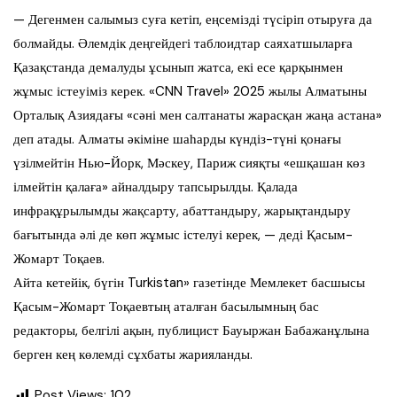
— Дегенмен салымыз суға кетіп, еңсемізді түсіріп отыруға да
болмайды. Әлемдік деңгейдегі таблоидтар саяхатшыларға
Қазақстанда демалуды ұсынып жатса, екі есе қарқынмен
жұмыс істеуіміз керек. «CNN Travel» 2025 жылы Алматыны
Орталық Азиядағы «сәні мен салтанаты жарасқан жаңа астана»
деп атады. Алматы әкіміне шаһарды күндіз-түні қонағы
үзілмейтін Нью-Йорк, Мәскеу, Париж сияқты «ешқашан көз
ілмейтін қалаға» айналдыру тапсырылды. Қалада
инфрақұрылымды жақсарту, абаттандыру, жарықтандыру
бағытында әлі де көп жұмыс істелуі керек, — деді Қасым-
Жомарт Тоқаев.
Айта кетейік, бүгін Turkistan» газетінде Мемлекет басшысы
Қасым-Жомарт Тоқаевтың аталған басылымның бас
редакторы, белгілі ақын, публицист Бауыржан Бабажанұлына
берген кең көлемді сұхбаты жарияланды.
Post Views:
102