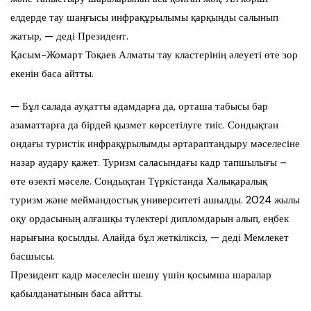
елдерде тау шаңғысы инфрақұрылымы қарқынды салынып
жатыр, — деді Президент.
Қасым-Жомарт Тоқаев Алматы тау кластерінің әлеуеті өте зор
екенін баса айтты.
— Бұл салада ауқатты адамдарға да, орташа табысы бар
азаматтарға да бірдей қызмет көрсетілуге тиіс. Сондықтан
ондағы туристік инфрақұрылымды әртараптандыру мәселесіне
назар аудару қажет. Туризм саласындағы кадр тапшылығы –
өте өзекті мәселе. Сондықтан Түркістанда Халықаралық
туризм және меймандостық университеті ашылды. 2024 жылы
оқу ордасының алғашқы түлектері дипломдарын алып, еңбек
нарығына қосылды. Алайда бұл жеткіліксіз, — деді Мемлекет
басшысы.
Президент кадр мәселесін шешу үшін қосымша шаралар
қабылданатынын баса айтты.