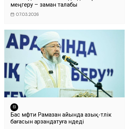
меңгеру – заман талабы
07.03.2026
Бас мүфти Рамазан айында азық-түлік
бағасын арзандатуға үндеді