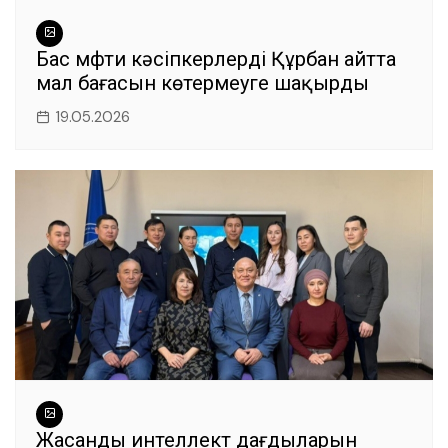
Бас мүфти кәсіпкерлерді Құрбан айтта
мал бағасын көтермеуге шақырды
19.05.2026
Жасанды интеллект дағдыларын