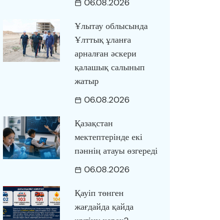
06.08.2026
Ұлытау облысында
Ұлттық ұланға
арналған әскери
қалашық салынып
жатыр
06.08.2026
Қазақстан
мектептерінде екі
пәннің атауы өзгереді
06.08.2026
Қауіп төнген
жағдайда қайда