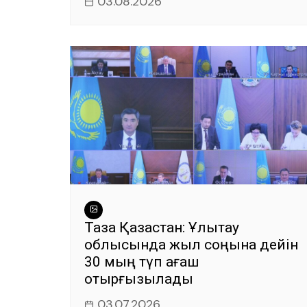
03.08.2026
Таза Қазақстан: Ұлытау
облысында жыл соңына дейін
30 мың түп ағаш
отырғызылады
03.07.2026