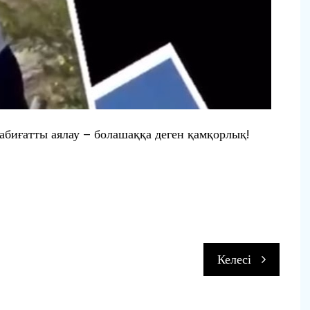
Табиғатты аялау – болашаққа деген қамқорлық!
п
Келесі
и