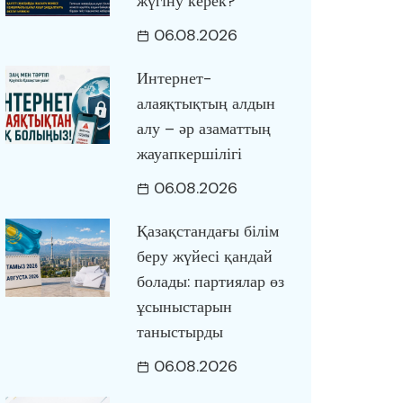
жүгіну керек?
06.08.2026
Интернет-
алаяқтықтың алдын
алу – әр азаматтың
жауапкершілігі
06.08.2026
Қазақстандағы білім
беру жүйесі қандай
болады: партиялар өз
ұсыныстарын
таныстырды
06.08.2026