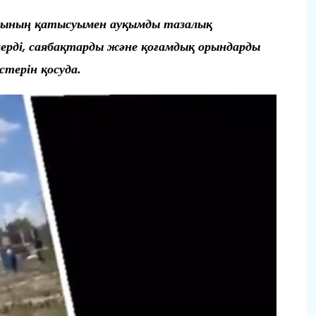
рының қатысуымен ауқымды тазалық
ерді, саябақтарды және қоғамдық орындарды
стерін қосуда.