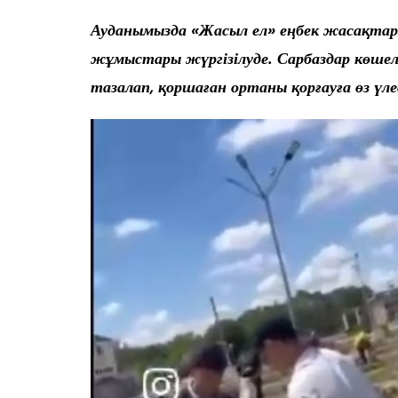
Ауданымызда «Жасыл ел» еңбек жасақта
жұмыстары жүргізілуде. Сарбаздар көшел
тазалап, қоршаған ортаны қорғауға өз үле