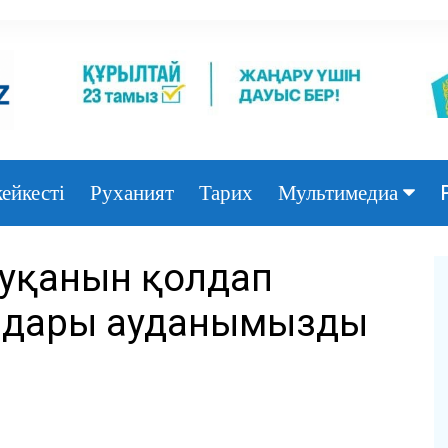
ейкесті
Руханият
Тарих
Мультимедиа
Фото
науқанын қолдап
Видео
аздары ауданымызды