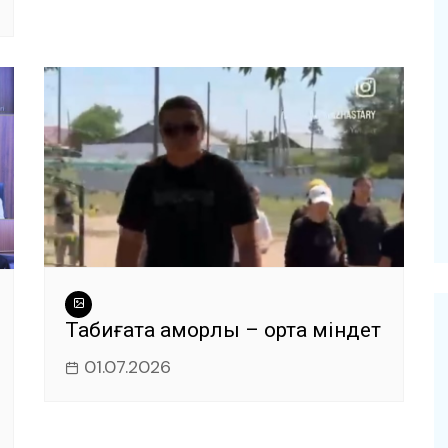
Табиғатқа қамқорлық – ортақ міндет
01.07.2026