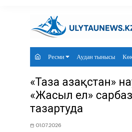
перейти
к
содержанию
Аудан тынысы
Көк
Ресми
Президент
«Таза Қазақстан» 
Үкімет
«Жасыл ел» сарб
Парламент
тазартуда
Облыс әкімдігі
Өңір басшылығы
01.07.2026