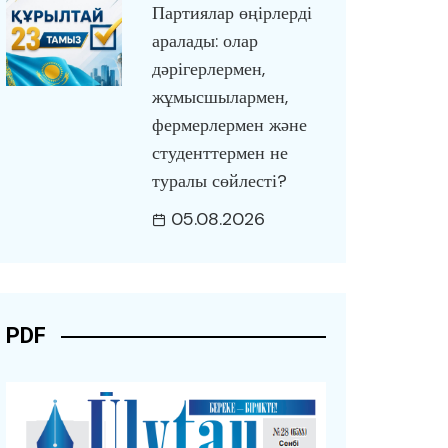
Партиялар өңірлерді
аралады: олар
дәрігерлермен,
жұмысшылармен,
фермерлермен және
студенттермен не
туралы сөйлесті?
05.08.2026
PDF