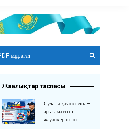
PDF мұрағат
Жаңалықтар таспасы
Судағы қауіпсіздік –
әр азаматтың
жауапкершілігі