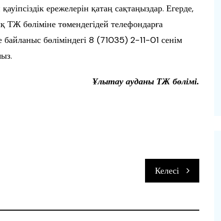
қауіпсіздік ережелерін қатаң сақтаңыздар. Егерде,
дық ТЖ бөліміне төмендегідей телефондарға
е байланыс бөліміндегі 8 (71035) 2-11-01 сенім
ыз.
Ұлытау ауданы ТЖ бөлімі.
п
Келесі
и