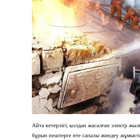
Айта кетерлігі, қолдан жасалған электр ж
бұрын пештерге өте сапалы жөндеу жұмыста