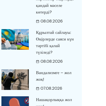
қандай мәселе
көтерді?
08.08.2026
Құрылтай сайлауы:
Өңірлерде саяси күн
тәртібі қалай
түзіледі?
08.08.2026
Вандализмге – жол
жоқ!
07.08.2026
Нашақорлыққа жол