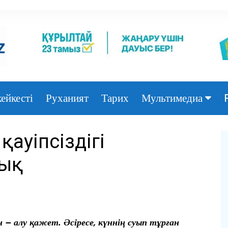
ейкесті
Руханият
Тарих
Мультимедиа
Фото
қауіпсіздігі
Видео
йық
– алу қажет. Әсіресе, күннің суып тұрған