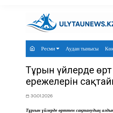
перейти
к
содержанию
Аудан тынысы
Көк
Ресми
Президент
Тұрғын үйлерде өрт 
Үкімет
ережелерін сақта
Парламент
Облыс әкімдігі
30.01.2026
Өңір басшылығы
Тұрғын үйлерде өрттен сақтанудың алдын 