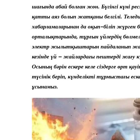
шағында абай болған жөн. Бүгінгі күні р
қатты аяз болып жатқаны белгілі. Телед
хабарламаларынан да оқып-біліп жүрген бо
орталықтарында, тұрғын үйлердің бөлме
электр жылытқыштарын пайдаланып жата
кезінде үй – жайлардағы пештерді жағу 
Осының бәрін ескере келе сіздерге өрт қа
түсінік беріп, күнделікті тұрмыстағы ес
ұсынамыз.