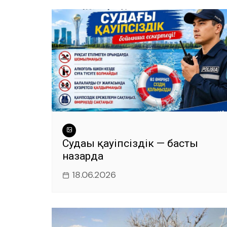
o
p
er
k
Судағы қауіпсіздік — басты
назарда
18.06.2026