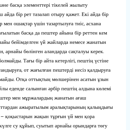
және басқа элементтері тікелей жылыту
айда бір рет тазалап отыру қажет. Екі айда бір
ер мен ошақтар үшін тазартылуға тиіс, асхана
ағылатын басқа да пештер айына бір реттен кем
найы бейімделген үй жайларда немесе жанатын
, арнайы бөлінген аландарда сақталуы керек.
майды. Тағы бір айта кетерлігі, пештің үстіне
тандыруға, от жағылған пештерді иесіз қалдыруға
лмайды. Отқа оттықтың мөлшерінен асатын ұзын
йлы еденде салынған әрбір пештің алдына көлемі
Пештер мен мұржалардың жанатын ағаш
заттардан ажыратылым аралықтарының қалыңдығы
– қоқыстарын жақын тұрғын үй мен қора
күлге су құйып, суытып арнайы орындарға төгу