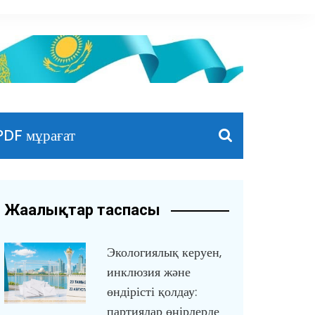
PDF мұрағат
Жаңалықтар таспасы
Экологиялық керуен,
инклюзия және
өндірісті қолдау:
партиялар өңірлерде