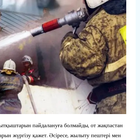
ылытқыштарын пайдалануға болмайды, от жақпастан
рын жүргізу қажет. Әсіресе, жылыту пештері мен