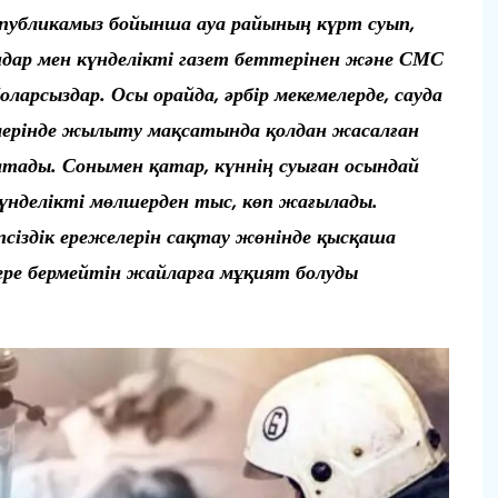
еспубликамыз бойынша ауа райының күрт суып,
идар мен күнделікті газет беттерінен және СМС
ларсыздар. Осы орайда, әрбір мекемелерде, сауда
лерінде жылыту мақсатында қолдан жасалған
ды. Сонымен қатар, күннің суыған осындай
күнделікті мөлшерден тыс, көп жағылады.
уіпсіздік ережелерін сақтау жөнінде қысқаша
кере бермейтін жайларға мұқият болуды