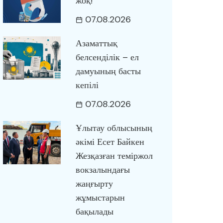
жоқ!
07.08.2026
Азаматтық
белсенділік – ел
дамуының басты
кепілі
07.08.2026
Ұлытау облысының
әкімі Есет Байкен
Жезқазған теміржол
вокзалындағы
жаңғырту
жұмыстарын
бақылады