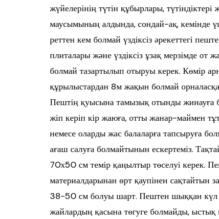
жүйелерінің түтін құбырлары, түтіндіктері 
маусымының алдында, сондай-ақ, кемінде үш 
реттен кем болмай үздіксіз әрекеттегі пешт
плиталары және үздіксіз ұзақ мерзімде от ж
болмай тазартылып отыруы керек. Көмір ар
құрылыстардан 8м жақын болмай орналасқан
Пештің қуысына тамызық отынды жинауға бол
жіп керіп кір жаюға, отты жанар-маймен тұ
немесе оларды жас балаларға тапсыруға бо
ағаш салуға болмайтынын ескертеміз. Тақта
70х50 см темір қаңылтыр төселуі керек. 
материалдарынан өрт қаупінен сақтайтын 
38-50 см болуы шарт. Пештен шыққан күл 
жайлардың қасына төгуге болмайды, ыстық 