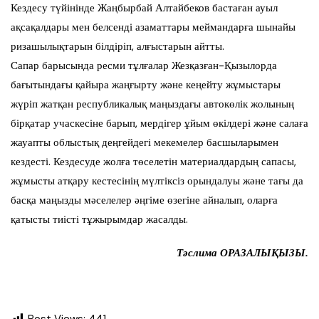
Кездесу түйінінде Жаңбырбай Алтайбеков бастаған ауыл
ақсақалдары мен белсенді азаматтары меймандарға шынайы
ризашылықтарын білдіріп, алғыстарын айтты.
Сапар барысында ресми тұлғалар Жезқазған-Қызылорда
бағытындағы қайыра жаңғырту және кеңейту жұмыстары
жүріп жатқан республикалық маңыздағы автокөлік жолының
бірқатар учаскесіне барып, мердігер ұйым өкілдері және салаға
жауапты облыстық деңгейдегі мекемелер басшыларымен
кездесті. Кездесуде жолға төселетін материалдардың сапасы,
жұмысты атқару кестесінің мүлтіксіз орындалуы және тағы да
басқа маңызды мәселелер әңгіме өзегіне айналып, оларға
қатысты тиісті тұжырымдар жасалды.
Тәслима ОРАЗАЛЫҚЫЗЫ.
Post Views:
441