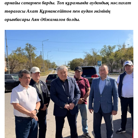
арнайы сапармен барды. Топ құрамында аудандық мәслихат
төрағасы Ахат Құрмансейітов пен аудан әкімінің
орынбасары Аян Әбжамалов болды.