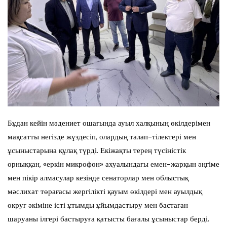
Бұдан кейін мәдениет ошағында ауыл халқының өкілдерімен
мақсатты негізде жүздесіп, олардың талап-тілектері мен
ұсыныстарына құлақ түрді. Екіжақты терең түсіністік
орныққан, «еркін микрофон» ахуалындағы емен-жарқын әңгіме
мен пікір алмасулар кезінде сенаторлар мен облыстық
мәслихат төрағасы жергілікті қауым өкілдері мен ауылдық
округ әкіміне істі ұтымды ұйымдастыру мен бастаған
шаруаны ілгері бастыруға қатысты бағалы ұсыныстар берді.