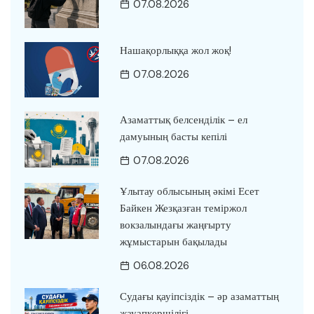
07.08.2026
Нашақорлыққа жол жоқ!
07.08.2026
Азаматтық белсенділік – ел
дамуының басты кепілі
07.08.2026
Ұлытау облысының әкімі Есет
Байкен Жезқазған теміржол
вокзалындағы жаңғырту
жұмыстарын бақылады
06.08.2026
Судағы қауіпсіздік – әр азаматтың
жауапкершілігі