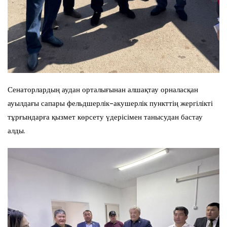
Сенаторлардың аудан орталығынан алшақтау орналасқан
ауылдағы сапары фельдшерлік-акушерлік пункттің жергілікті
тұрғындарға қызмет көрсету үдерісімен танысудан бастау
алды.