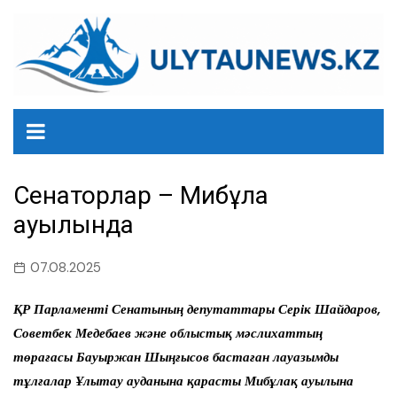
перейти
к
содержанию
Сенаторлар – Мибұлақ
ауылында
07.08.2025
ҚР Парламенті Сенатының депутаттары Серік Шайдаров,
Советбек Медебаев және облыстық мәслихаттың
төрағасы Бауыржан Шыңғысов бастаған лауазымды
тұлғалар Ұлытау ауданына қарасты Мибұлақ ауылына