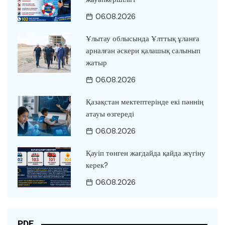
06.08.2026
Ұлытау облысында Ұлттық ұланға
арналған әскери қалашық салынып
жатыр
06.08.2026
Қазақстан мектептерінде екі пәннің
атауы өзгереді
06.08.2026
Қауіп төнген жағдайда қайда жүгіну
керек?
06.08.2026
PDF