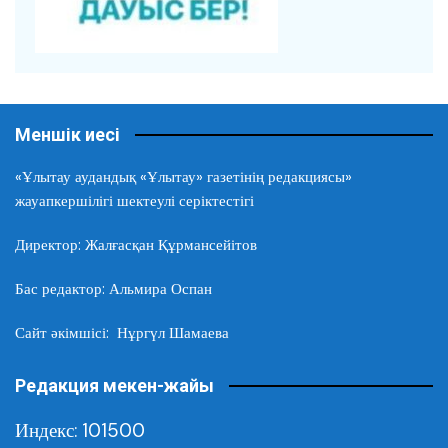
Меншік иесі
«Ұлытау аудандық «Ұлытау» газетінің редакциясы»
жауапкершілігі шектеулі серіктестігі
Директор: Жалғасқан Құрмансейітов
Бас редактор: Альмира Оспан
Сайт әкімшісі: Нұргүл Шамаева
Редакция мекен-жайы
Индекс: 101500