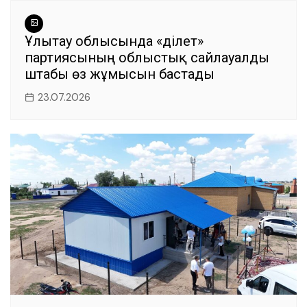
Ұлытау облысында «Әділет»
партиясының облыстық сайлауалды
штабы өз жұмысын бастады
23.07.2026