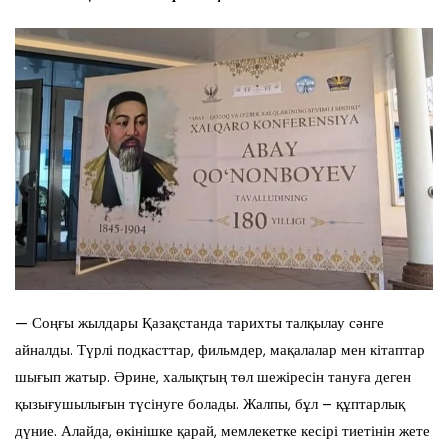
— Соңғы жылдары Қазақстанда тарихты талқылау сәнге
айналды. Түрлі подкасттар, фильмдер, мақалалар мен кітаптар
шығып жатыр. Әрине, халықтың төл шежіресін тануға деген
қызығушылығын түсінуге болады. Жалпы, бұл – құптарлық
дүние. Алайда, өкінішке қарай, мемлекетке кесірі тиетінін жете