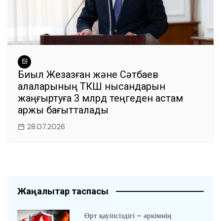
Биыл Жезқазған және Сәтбаев
қалаларының ТКШ нысандарын
жаңғыртуға 3 млрд теңгеден астам
қаржы бағытталады
28.07.2026
Жаңалықтар таспасы
Өрт қауіпсіздігі – әркімнің