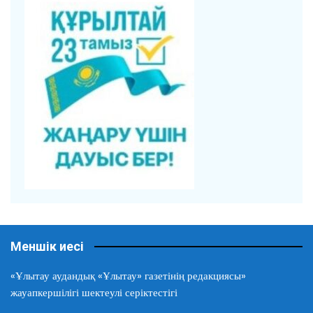
Меншік иесі
«Ұлытау аудандық «Ұлытау» газетінің редакциясы»
жауапкершілігі шектеулі серіктестігі