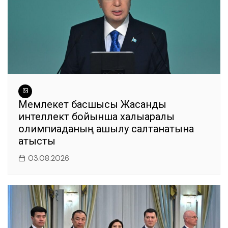
Мемлекет басшысы Жасанды
интеллект бойынша халықаралық
олимпиаданың ашылу салтанатына
қатысты
03.08.2026