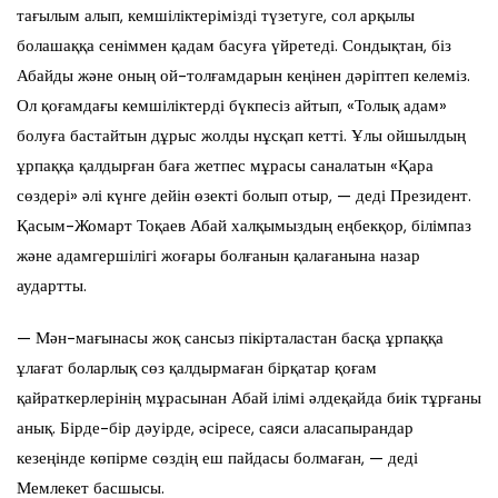
тағылым алып, кемшіліктерімізді түзетуге, сол арқылы
болашаққа сеніммен қадам басуға үйретеді. Сондықтан, біз
Абайды және оның ой-толғамдарын кеңінен дәріптеп келеміз.
Ол қоғамдағы кемшіліктерді бүкпесіз айтып, «Толық адам»
болуға бастайтын дұрыс жолды нұсқап кетті. Ұлы ойшылдың
ұрпаққа қалдырған баға жетпес мұрасы саналатын «Қара
сөздері» әлі күнге дейін өзекті болып отыр, — деді Президент.
Қасым-Жомарт Тоқаев Абай халқымыздың еңбекқор, білімпаз
және адамгершілігі жоғары болғанын қалағанына назар
аудартты.
— Мән-мағынасы жоқ сансыз пікірталастан басқа ұрпаққа
ұлағат боларлық сөз қалдырмаған бірқатар қоғам
қайраткерлерінің мұрасынан Абай ілімі әлдеқайда биік тұрғаны
анық. Бірде-бір дәуірде, әсіресе, саяси аласапырандар
кезеңінде көпірме сөздің еш пайдасы болмаған, — деді
Мемлекет басшысы.