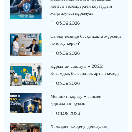
негізсіз төлемдерден қорғаудың
жаңа жүйесі құрылуда
05.08.2026
Сайлау кезінде басқа жақта жүрсеңіз
не істеу керек?
05.08.2026
Құрылтай сайлауы – 2026:
Қоғамдық белсенділік артып келеді
05.08.2026
Меншікті қорғау – заңмен
қорғалатын құқық
04.08.2026
Халықпен кездесу: денсаулық