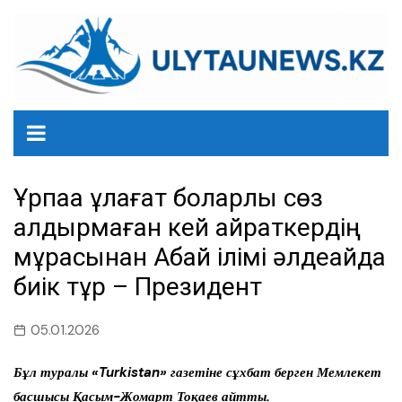
перейти
к
содержанию
Ұрпаққа ұлағат боларлық сөз
қалдырмаған кей қайраткердің
мұрасынан Абай ілімі әлдеқайда
биік тұр – Президент
05.01.2026
Бұл туралы «Turkistan» газетіне сұхбат берген Мемлекет
басшысы Қасым-Жомарт Тоқаев айтты.