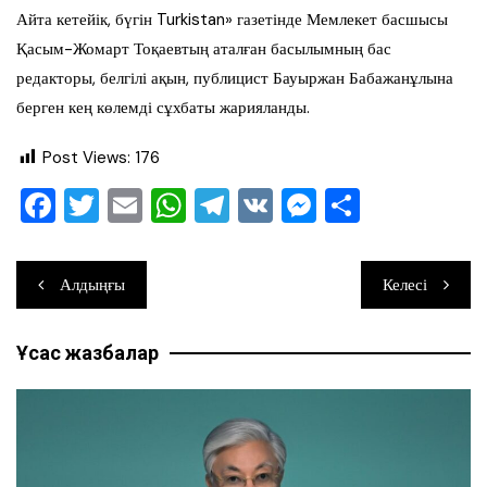
Айта кетейік, бүгін Turkistan» газетінде Мемлекет басшысы
Қасым-Жомарт Тоқаевтың аталған басылымның бас
редакторы, белгілі ақын, публицист Бауыржан Бабажанұлына
берген кең көлемді сұхбаты жарияланды.
Post Views:
176
F
T
E
W
T
V
M
О
a
wi
m
h
el
K
e
тп
c
tt
ai
at
e
ss
ра
Навигация
Алдыңғы
Келесі
e
er
l
s
gr
e
ви
по
b
A
a
n
ть
Ұқсас жазбалар
записям
o
p
m
g
o
p
er
k