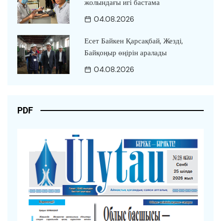
жолындағы игі бастама
04.08.2026
Есет Байкен Қарсақбай, Жезді,
Байқоңыр өңірін аралады
04.08.2026
PDF