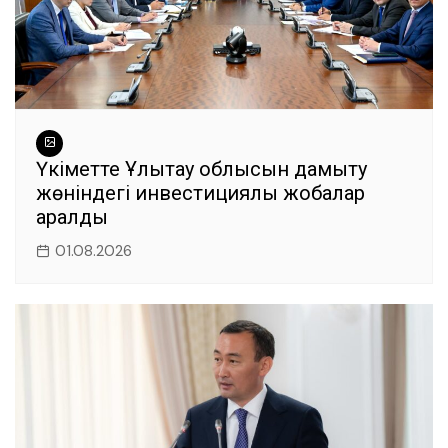
Үкіметте Ұлытау облысын дамыту
жөніндегі инвестициялық жобалар
қаралды
01.08.2026