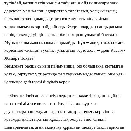
түсінбей, көпшіліктің көңілін табу үшін ойдан шығарылған
деректер мен жалған ақпараттар тарататын, халқымыздың
басынан өткен қиындықтарға өзге жұртты кінәлайтын
тарихшысымақтар пайда болды. Жұрт олардың сандырағына
сеніп, өткен дәуірдің жалған батырларын ұлықтай бастады.
Мұның соңы жақсылыққа апармайды. Бұл – ақиқат жолы емес,
керісінше «жалған түсінік туғызатын теріс жол, — деді Қасым-
Жомарт Тоқаев.
Мемлекет басшысының пайымынша, біз болашаққа ұмтылған
қоғам, біртұтас ұлт ретінде төл тарихымызды танып, оны қаз-
қалпында қабылдай білуіміз керек.
— Бізге негізсіз аңыз-әңгімелердің еш қажеті жоқ, оның бәрі
сана-сезімімізге кеселін тигізеді. Тарих жұртты
дауластыратын, жауластыратын тақырып емес, керісінше,
қоғамды ұйыстыратын құндылық болуға тиіс. Ойдан
шығарылмаған, яғни ақиқатқа құрылған шежіре бізді тарихтан