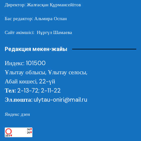
Директор: Жалғасқан Құрмансейітов
Бас редактор: Альмира Оспан
Сайт әкімшісі: Нұргүл Шамаева
Редакция мекен-жайы
Индекс: 101500
Ұлытау облысы,
Ұлытау селосы,
Абай көшесі, 22-үй
Тел:
2-13-72; 2-11-22
Эл.пошта:
ulytau-oniri@mail.ru
Яндекс дзен