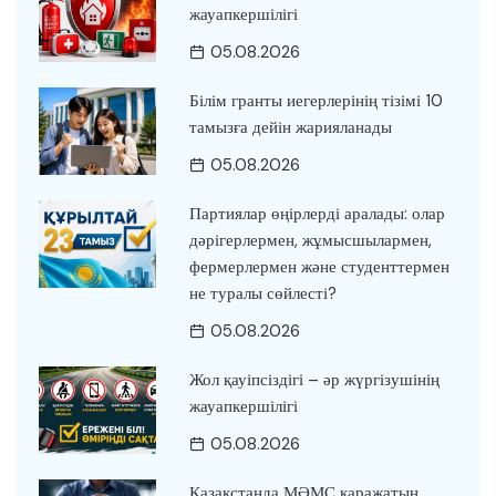
жауапкершілігі
05.08.2026
Білім гранты иегерлерінің тізімі 10
тамызға дейін жарияланады
05.08.2026
Партиялар өңірлерді аралады: олар
дәрігерлермен, жұмысшылармен,
фермерлермен және студенттермен
не туралы сөйлесті?
05.08.2026
Жол қауіпсіздігі – әр жүргізушінің
жауапкершілігі
05.08.2026
Қазақстанда МӘМС қаражатын