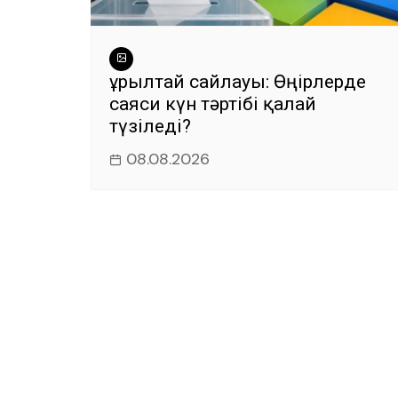
Құрылтай сайлауы: Өңірлерде
саяси күн тәртібі қалай
түзіледі?
08.08.2026