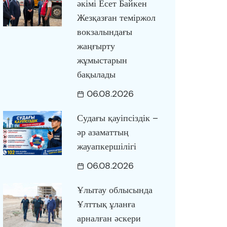
әкімі Есет Байкен
Жезқазған теміржол
вокзалындағы
жаңғырту
жұмыстарын
бақылады
06.08.2026
Судағы қауіпсіздік –
әр азаматтың
жауапкершілігі
06.08.2026
Ұлытау облысында
Ұлттық ұланға
арналған әскери