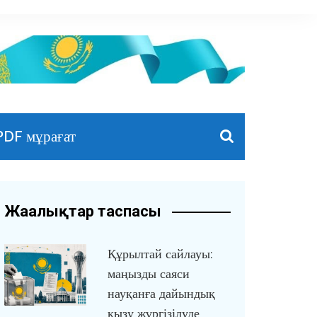
PDF мұрағат
Жаңалықтар таспасы
Құрылтай сайлауы:
маңызды саяси
науқанға дайындық
қызу жүргізілуде