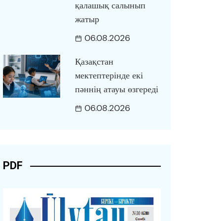
қалашық салынып
жатыр
06.08.2026
Қазақстан
мектептерінде екі
пәннің атауы өзгереді
06.08.2026
PDF