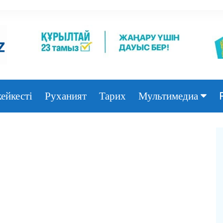
ейкесті
Руханият
Тарих
Мультимедиа
Фото
Видео