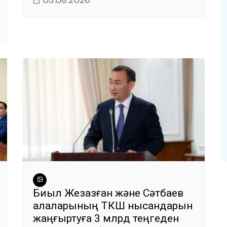
03.08.2026
Биыл Жезқазған және Сәтбаев
қалаларының ТКШ нысандарын
жаңғыртуға 3 млрд теңгеден