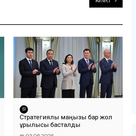
Келесі
и
Стратегиялық маңызы бар жол
құрылысы басталды