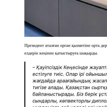
Президент аталған орган қызметіне орта д
елдерін кеңінен қатыстыруға шақырды.
– Қауіпсіздік Кеңесінде жауап
естілуге тиіс. Олар ірі ойын
жағдайда араағайындық жасап, 
тигізе алады. Қазақстан сырт
байланыстырады. Біз берік ұст
сындарлы, көпвекторлы диплом