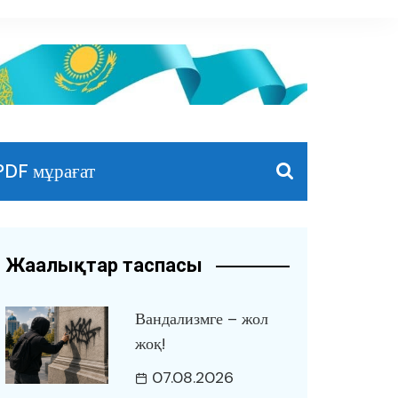
PDF мұрағат
Жаңалықтар таспасы
Вандализмге – жол
жоқ!
07.08.2026