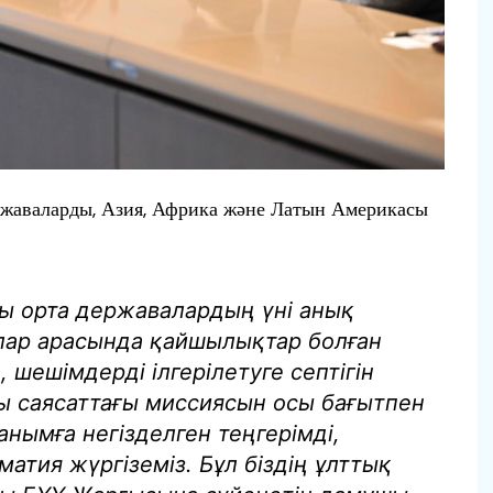
ержаваларды, Азия, Африка және Латын Америкасы
ты орта державалардың үні анық
шылар арасында қайшылықтар болған
шешімдерді ілгерілетуге септігін
қы саясаттағы миссиясын осы бағытпен
анымға негізделген теңгерімді,
атия жүргіземіз. Бұл біздің ұлттық