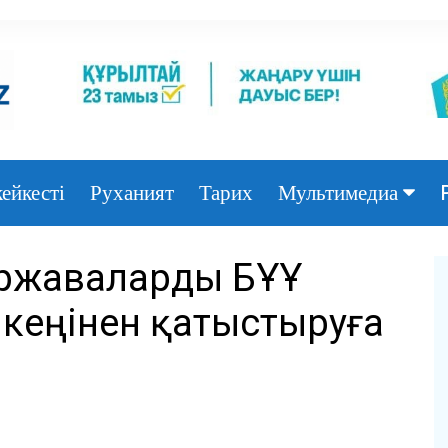
ейкесті
Руханият
Тарих
Мультимедиа
Фото
ержаваларды БҰҰ
Видео
не кеңінен қатыстыруға