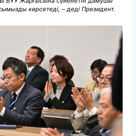
айы БҰҰ Жарғысына сүйенетін дамушы
сымызды көрсетеді, – деді Президент.