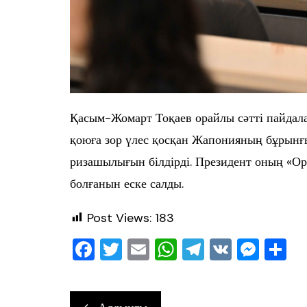
Қасым-Жомарт Тоқаев орайлы сәтті пайдала
қоюға зор үлес қосқан Жапонияның бұрынғ
ризашылығын білдірді. Президент оның «О
болғанын еске салды.
Post Views:
183
F
T
E
W
T
V
M
О
a
wi
m
h
el
K
e
т
c
tt
ai
at
e
ss
ра
Навигация