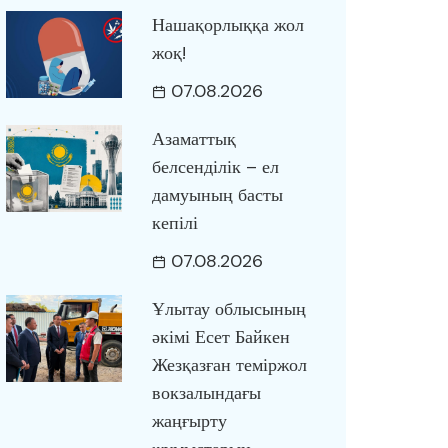
Нашақорлыққа жол
жоқ!
07.08.2026
Азаматтық
белсенділік – ел
дамуының басты
кепілі
07.08.2026
Ұлытау облысының
әкімі Есет Байкен
Жезқазған теміржол
вокзалындағы
жаңғырту