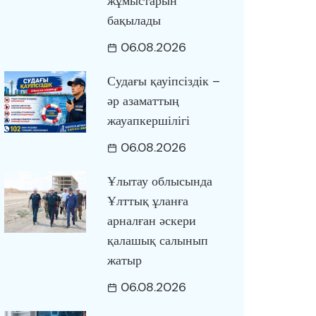
жұмыстарын
бақылады
06.08.2026
Судағы қауіпсіздік –
әр азаматтың
жауапкершілігі
06.08.2026
Ұлытау облысында
Ұлттық ұланға
арналған әскери
қалашық салынып
жатыр
06.08.2026