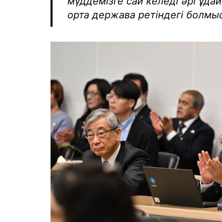
мүддемізге сай келеді әрі ұд
орта держава ретіндегі болмы