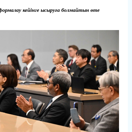
еформалау кейінге ысыруға болмайтын өте