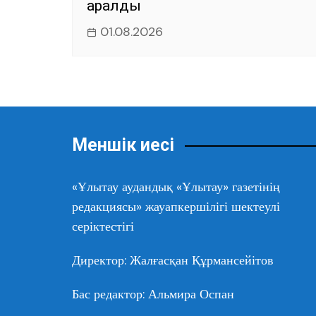
қаралды
01.08.2026
Меншік иесі
«Ұлытау аудандық «Ұлытау» газетінің
редакциясы» жауапкершілігі шектеулі
серіктестігі
Директор: Жалғасқан Құрмансейітов
Бас редактор: Альмира Оспан