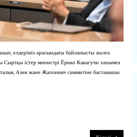
нып, елдеріміз арасындағы байланысты жолға
ы Сыртқы істер министрі Ёрико Кавагучи ханымға
рталық Азия және Жапония» саммитіне бастамашы
п