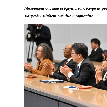
Мемлекет басшысы Қауіпсіздік Кеңесін р
маңызды міндет екеніне тоқталды.