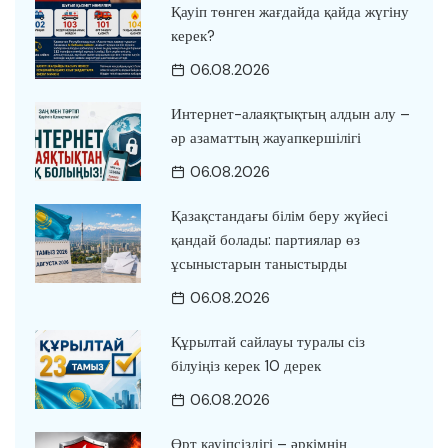
Қауіп төнген жағдайда қайда жүгіну
керек?
06.08.2026
Интернет-алаяқтықтың алдын алу –
әр азаматтың жауапкершілігі
06.08.2026
Қазақстандағы білім беру жүйесі
қандай болады: партиялар өз
ұсыныстарын таныстырды
06.08.2026
Құрылтай сайлауы туралы сіз
білуіңіз керек 10 дерек
06.08.2026
Өрт қауіпсіздігі – әркімнің