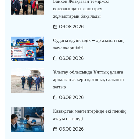
Байкен Жезқазған теміржол
вокзалындағы жаңғырту
жұмыстарын бақылады
06.08.2026
Судағы қауіпсіздік – әр азаматтың
жауапкершілігі
06.08.2026
Ұлытау облысында Ұлттық ұланға
арналған әскери қалашық салынып
жатыр
06.08.2026
Қазақстан мектептерінде екі пәннің
атауы өзгереді
06.08.2026