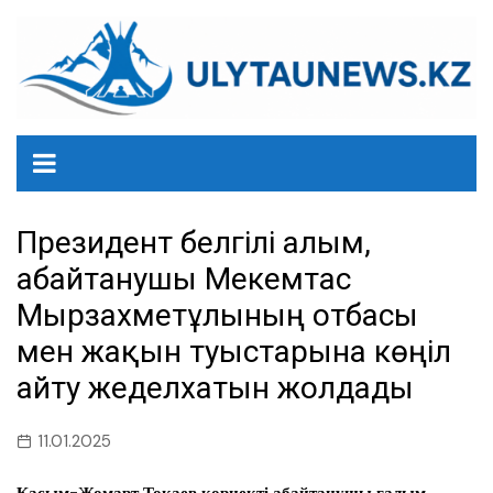
перейти
к
содержанию
Президент белгілі ғалым,
абайтанушы Мекемтас
Мырзахметұлының отбасы
мен жақын туыстарына көңіл
айту жеделхатын жолдады
11.01.2025