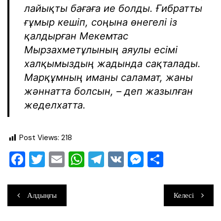
лайықты бағаға ие болды. Ғибратты
ғұмыр кешіп, соңына өнегелі із
қалдырған Мекемтас
Мырзахметұлының аяулы есімі
халқымыздың жадында сақталады.
Марқұмның иманы саламат, жаны
жәннатта болсын, – деп жазылған
жеделхатта.
Post Views:
218
F
T
E
W
T
V
M
О
a
wi
m
h
el
K
e
тп
c
tt
ai
at
e
ss
ра
Навигация
Алдыңғы
Келесі
e
er
l
s
gr
e
ви
по