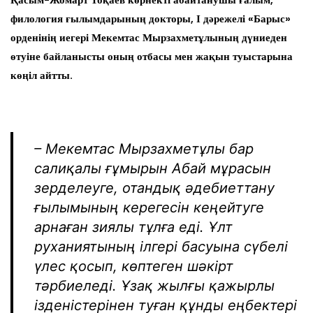
Қасым-Жомарт Тоқаев көрнекті абайтанушы ғалым,
филология ғылымдарының докторы, І дәрежелі «Барыс»
орденінің иегері Мекемтас Мырзахметұлының дүниеден
өтуіне байланысты оның отбасы мен жақын туыстарына
көңіл айтты.
– Мекемтас Мырзахметұлы бар
салиқалы ғұмырын Абай мұрасын
зерделеуге, отандық әдебиеттану
ғылымының керегесін кеңейтуге
арнаған зиялы тұлға еді. Ұлт
руханиятының ілгері басуына сүбелі
үлес қосып, көптеген шәкірт
тәрбиеледі. Ұзақ жылғы қажырлы
ізденістерінен туған құнды еңбектері