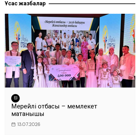
b
A
a
n
ть
Ұқсас жазбалар
записям
o
p
m
g
o
p
er
k
Мерейлі отбасы – мемлекет
мақтанышы
13.07.2026