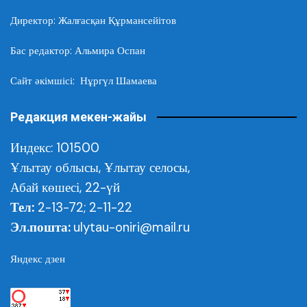
Директор: Жалғасқан Құрмансейітов
Бас редактор: Альмира Оспан
Сайт әкімшісі: Нұргүл Шамаева
Редакция мекен-жайы
Индекс: 101500
Ұлытау облысы,
Ұлытау селосы,
Абай көшесі, 22-үй
Тел:
2-13-72; 2-11-22
Эл.пошта:
ulytau-oniri@mail.ru
Яндекс дзен