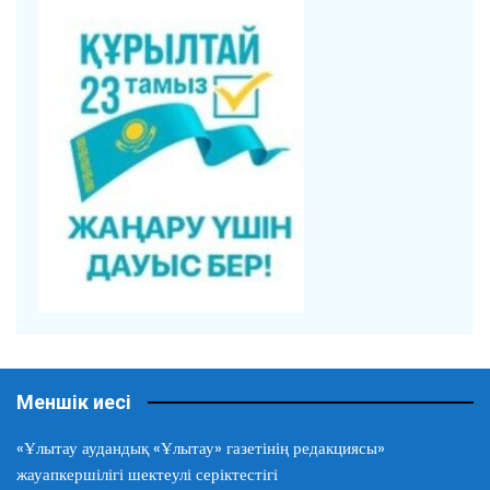
Меншік иесі
«Ұлытау аудандық «Ұлытау» газетінің редакциясы»
жауапкершілігі шектеулі серіктестігі