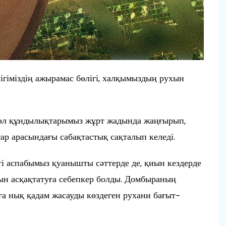
лігіміздің ажырамас бөлігі, халқымыздың рухын
төл құндылықтарымыз жұрт жадында жаңғырып,
тар арасындағы сабақтастық сақталып келеді.
ті аспабымыз қуанышты сәттерде де, қиын кездерде
ухын асқақтатуға себепкер болды. Домбыраның
лға нық қадам жасауды көздеген рухани бағыт-