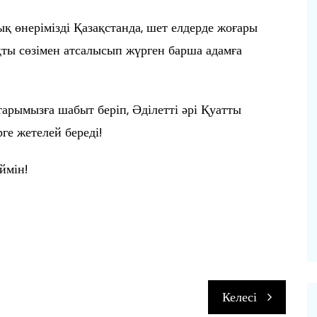
 өнерімізді Қазақстанда, шет елдерде жоғары
ақты сөзімен атсалысып жүрген барша адамға
тарымызға шабыт беріп, Әділетті әрі Қуатты
ге жетелей береді!
ймін!
п
Келесі
и