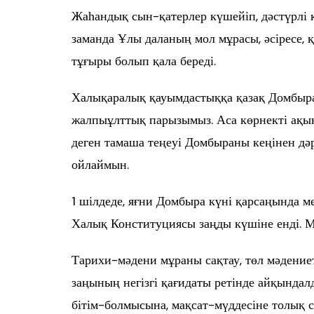
Жаһандық сын-қатерлер күшейіп, дәстүрлі 
заманда Ұлы даланың мол мұрасы, әсіресе, 
тұғыры болып қала береді.
Халықаралық қауымдастыққа қазақ Домбыра
жалпыұлттық парызымыз. Аса көрнекті ақы
деген тамаша теңеуі Домбыраны кеңінен дәрі
ойлаймын.
1 шілдеде, яғни Домбыра күні қарсаңында 
Халық Конституциясы заңды күшіне енді. 
Тарихи-мәдени мұраны сақтау, төл мәдение
заңының негізгі қағидаты ретінде айқындал
бітім-болмысына, мақсат-мүддесіне толық са