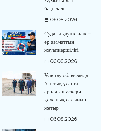
жұмыстарын
бақылады
06.08.2026
Судағы қауіпсіздік –
әр азаматтың
жауапкершілігі
06.08.2026
Ұлытау облысында
Ұлттық ұланға
арналған әскери
қалашық салынып
жатыр
06.08.2026