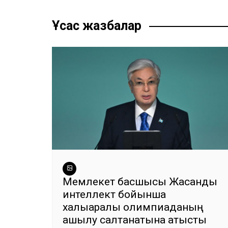
по
b
A
a
n
ть
записям
o
p
m
g
Ұқсас жазбалар
o
p
er
k
Мемлекет басшысы Жасанды
интеллект бойынша
халықаралық олимпиаданың
ашылу салтанатына қатысты