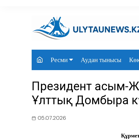
перейти
к
содержанию
Аудан тынысы
Көк
Ресми
Президент
Президент Қасым-
Үкімет
Ұлттық Домбыра к
Парламент
Облыс әкімдігі
05.07.2026
Өңір басшылығы
Құрмет