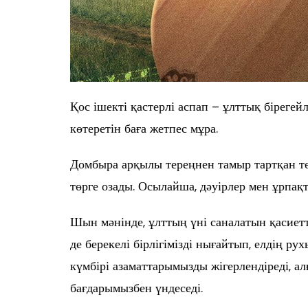
Қос ішекті қастерлі аспап – ұлттық бірегей
көтеретін баға жетпес мұра.
Домбыра арқылы тереңнен тамыр тартқан 
төрге озады. Осылайша, дәуірлер мен ұрпақ
Шын мәнінде, ұлттың үні саналатын қасиет
де берекелі бірлігімізді нығайтып, елдің р
күмбірі азаматтарымызды жігерлендіреді, а
бағдарымызбен үндеседі.