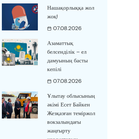
Нашақорлыққа жол
жоқ!
07.08.2026
Азаматтық
белсенділік – ел
дамуының басты
кепілі
07.08.2026
Ұлытау облысының
әкімі Есет Байкен
Жезқазған теміржол
вокзалындағы
жаңғырту