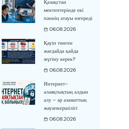
Қазақстан
мектептерінде екі
пәннің атауы өзгереді
06.08.2026
Қауіп төнген
жағдайда қайда
жүгіну керек?
06.08.2026
Интернет-
алаяқтықтың алдын
алу – әр азаматтың
жауапкершілігі
06.08.2026