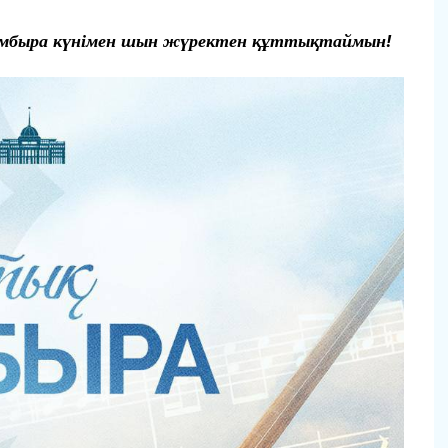
омбыра күнімен шын жүректен құттықтаймын!