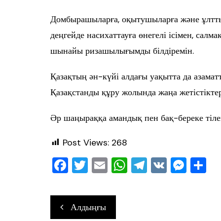
Домбырашыларға, оқытушыларға және ұлттық
деңгейде насихаттауға өнегелі ісімен, салм
шынайы ризашылығымды білдіремін.
Қазақтың ән-күйі алдағы уақытта да азамат
Қазақстанды құру жолында жаңа жетістіктер
Әр шаңыраққа амандық пен бақ-береке тіле
Post Views:
268
F
T
E
W
T
V
M
О
a
wi
m
h
el
K
e
т
c
tt
ai
at
e
ss
ра
Навигация
Алдыңғы
e
er
l
s
gr
e
в