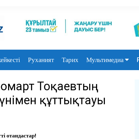
ейкесті
Руханият
Тарих
Мультимедиа
Фото
Жомарт Тоқаевтың
Видео
үнімен құттықтауы
ті отандастар!