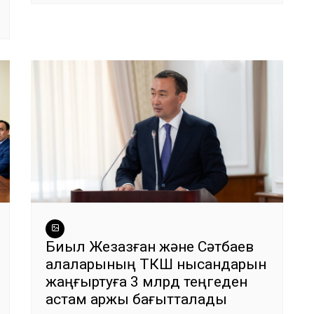
Биыл Жезқазған және Сәтбаев
қалаларының ТКШ нысандарын
жаңғыртуға 3 млрд теңгеден
астам қаржы бағытталады