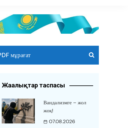
PDF мұрағат
Жаңалықтар таспасы
Вандализмге – жол
жоқ!
07.08.2026