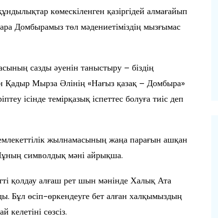
құндылықтар көмескіленген қазіргідей алмағайып
қара Домбырамыз төл мәдениетіміздің мызғымас
сының сазды әуенін таныстыру – біздің
н Қадыр Мырза Әлінің «Нағыз қазақ – Домбыра»
птеу ісінде темірқазық іспеттес болуға тиіс деп
мемлекеттілік жылнамасының жаңа парағын ашқан
Мұның символдық мәні айрықша.
тті қолдау алғаш рет шын мәнінде Халық Ата
ды. Бұл өсіп-өркендеуге бет алған халқымыздың
й келетіні сөзсіз.