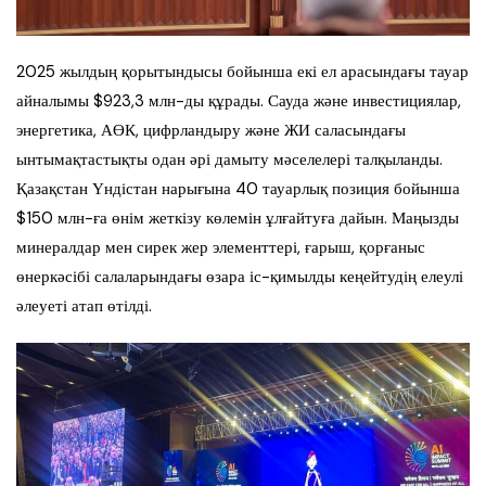
2025 жылдың қорытындысы бойынша екі ел арасындағы тауар
айналымы $923,3 млн-ды құрады. Сауда және инвестициялар,
энергетика, АӨК, цифрландыру және ЖИ саласындағы
ынтымақтастықты одан әрі дамыту мәселелері талқыланды.
Қазақстан Үндістан нарығына 40 тауарлық позиция бойынша
$150 млн-ға өнім жеткізу көлемін ұлғайтуға дайын. Маңызды
минералдар мен сирек жер элементтері, ғарыш, қорғаныс
өнеркәсібі салаларындағы өзара іс-қимылды кеңейтудің елеулі
әлеуеті атап өтілді.