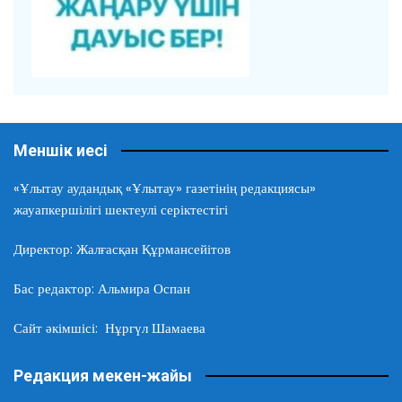
Меншік иесі
«Ұлытау аудандық «Ұлытау» газетінің редакциясы»
жауапкершілігі шектеулі серіктестігі
Директор: Жалғасқан Құрмансейітов
Бас редактор: Альмира Оспан
Сайт әкімшісі: Нұргүл Шамаева
Редакция мекен-жайы