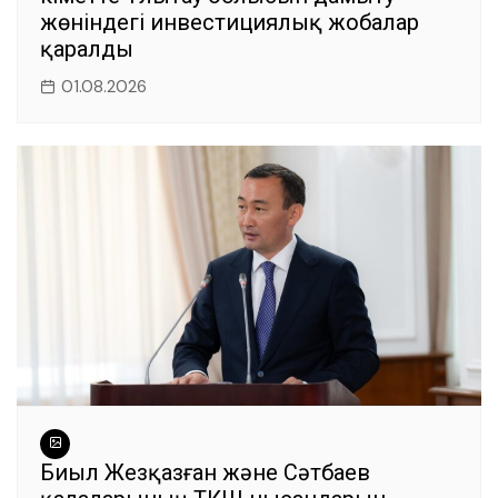
жөніндегі инвестициялық жобалар
қаралды
01.08.2026
Биыл Жезқазған және Сәтбаев