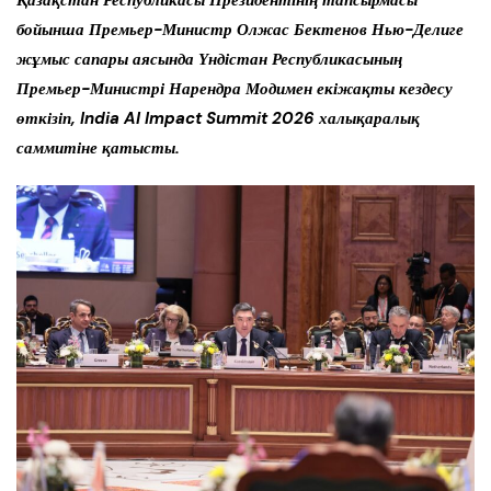
Қазақстан Республикасы Президентінің тапсырмасы
бойынша Премьер-Министр Олжас Бектенов Нью-Делиге
жұмыс сапары аясында Үндістан Республикасының
Премьер-Министрі Нарендра Модимен екіжақты кездесу
өткізіп, India AI Impact Summit 2026 халықаралық
саммитіне қатысты.