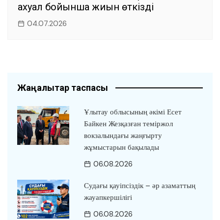
ахуал бойынша жиын өткізді
04.07.2026
Жаңалықтар таспасы
Ұлытау облысының әкімі Есет
Байкен Жезқазған теміржол
вокзалындағы жаңғырту
жұмыстарын бақылады
06.08.2026
Судағы қауіпсіздік – әр азаматтың
жауапкершілігі
06.08.2026