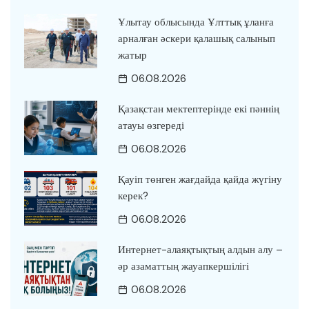
Ұлытау облысында Ұлттық ұланға
арналған әскери қалашық салынып
жатыр
06.08.2026
Қазақстан мектептерінде екі пәннің
атауы өзгереді
06.08.2026
Қауіп төнген жағдайда қайда жүгіну
керек?
06.08.2026
Интернет-алаяқтықтың алдын алу –
әр азаматтың жауапкершілігі
06.08.2026