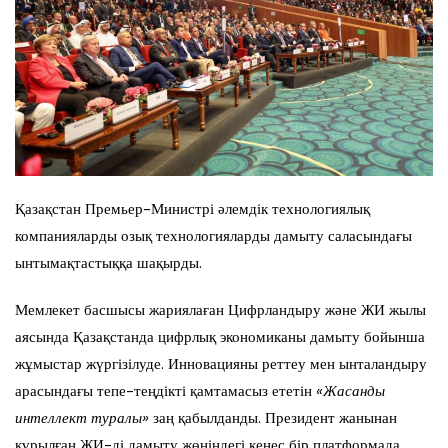
Қазақстан Премьер-Министрі әлемдік технологиялық
компанияларды озық технологияларды дамыту саласындағы
ынтымақтастыққа шақырды.
Мемлекет басшысы жариялаған Цифрландыру және ЖИ жылы
аясында Қазақстанда цифрлық экономиканы дамыту бойынша
жұмыстар жүргізілуде. Инновацияны реттеу мен ынталандыру
арасындағы тепе-теңдікті қамтамасыз ететін
«Жасанды
интеллект туралы»
заң қабылданды. Президент жанынан
құрылған ЖИ-ді дамыту жөніндегі кеңес бір платформада