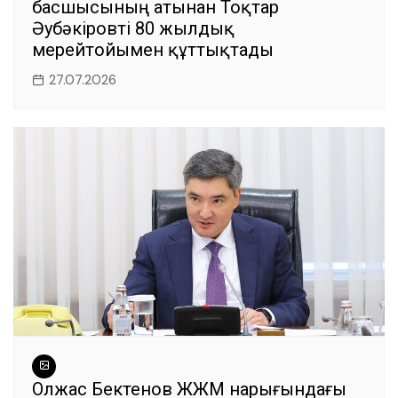
басшысының атынан Тоқтар
Әубәкіровті 80 жылдық
мерейтойымен құттықтады
27.07.2026
Олжас Бектенов ЖЖМ нарығындағы