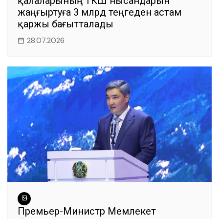
қалаларының ТКШ нысандарын
жаңғыртуға 3 млрд теңгеден астам
қаржы бағытталады
28.07.2026
Премьер-Министр Мемлекет