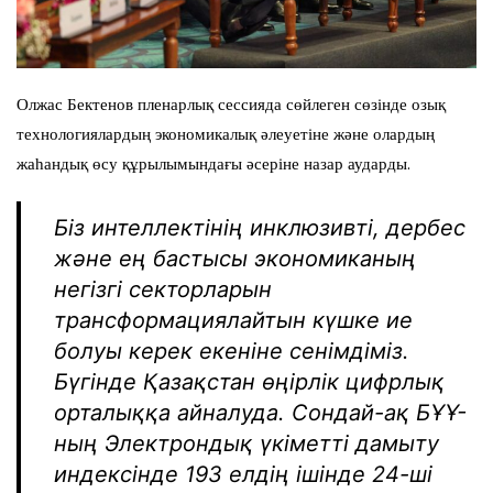
Олжас Бектенов пленарлық сессияда сөйлеген сөзінде озық
технологиялардың экономикалық әлеуетіне және олардың
жаһандық өсу құрылымындағы әсеріне назар аударды.
Біз интеллектінің инклюзивті, дербес
және ең бастысы экономиканың
негізгі секторларын
трансформациялайтын күшке ие
болуы керек екеніне сенімдіміз.
Бүгінде Қазақстан өңірлік цифрлық
орталыққа айналуда. Сондай-ақ БҰҰ-
ның Электрондық үкіметті дамыту
индексінде 193 елдің ішінде 24-ші