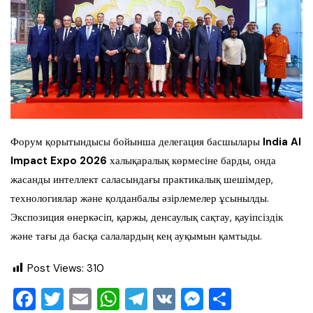
Форум қорытындысы бойынша делегация басшылары
India AI
Impact Expo 2026
халықаралық көрмесіне барды, онда
жасанды интеллект саласындағы практикалық шешімдер,
технологиялар және қолданбалы әзірлемелер ұсынылды.
Экспозиция өнеркәсіп, қаржы, денсаулық сақтау, қауіпсіздік
және тағы да басқа салалардың кең ауқымын қамтыды.
Post Views:
310
F
T
E
W
T
V
M
О