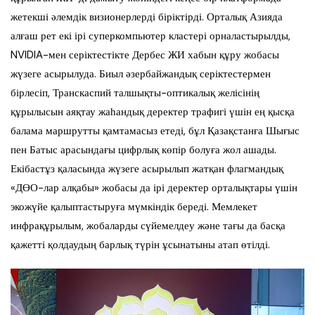
жетекші әлемдік визионерлерді біріктірді. Орталық Азияда
алғаш рет екі ірі суперкомпьютер кластері орналастырылды,
NVIDIA-мен серіктестікте Дербес ЖИ хабын құру жобасы
жүзеге асырылуда. Биыл әзербайжандық серіктестермен
бірлесіп, Транскаспий талшықты-оптикалық желісінің
құрылысын аяқтау жаһандық деректер трафигі үшін ең қысқа
балама маршрутты қамтамасыз етеді, бұл Қазақстанға Шығыс
пен Батыс арасындағы цифрлық көпір болуға жол ашады.
Екібастұз қаласында жүзеге асырылып жатқан флагмандық
«ДӨО-лар алқабы» жобасы да ірі деректер орталықтары үшін
экожүйе қалыптастыруға мүмкіндік береді. Мемлекет
инфрақұрылым, жобаларды сүйемелдеу және тағы да басқа
қажетті қолдаудың барлық түрін ұсынатыны атап өтілді.