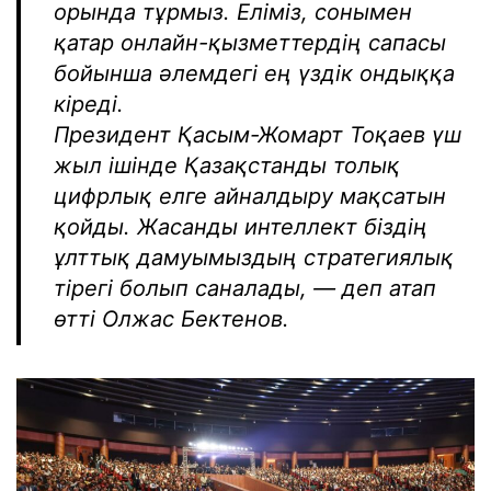
орында тұрмыз. Еліміз, сонымен
қатар онлайн-қызметтердің сапасы
бойынша әлемдегі ең үздік ондыққа
кіреді.
Президент Қасым-Жомарт Тоқаев үш
жыл ішінде Қазақстанды толық
цифрлық елге айналдыру мақсатын
қойды. Жасанды интеллект біздің
ұлттық дамуымыздың стратегиялық
тірегі болып саналады, — деп атап
өтті Олжас Бектенов.