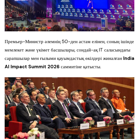
Премьер-Министр әлемнің 50-ден астам елінен, соның ішінде
мемлекет және үкімет басшылары, сондай-ақ IT саласындағы
сарапшылар мен ғылыми қауымдастық өкілдері жиналған
India
AI Impact Summit 2026
саммитіне қатысты.