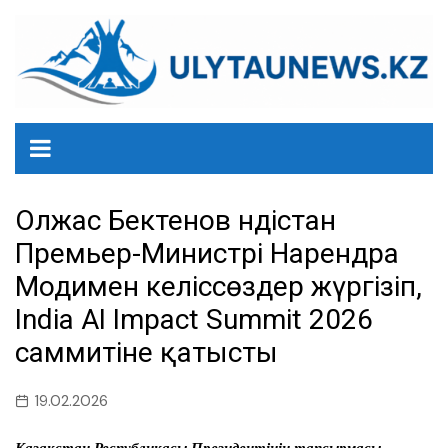
перейти
к
содержанию
Олжас Бектенов Үндістан
Премьер-Министрі Нарендра
Модимен келіссөздер жүргізіп,
India AI Impact Summit 2026
саммитіне қатысты
19.02.2026