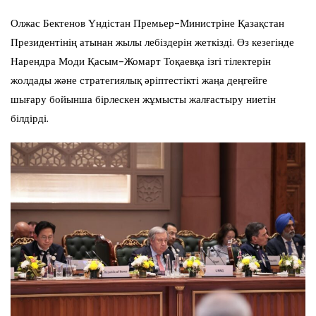
Олжас Бектенов Үндістан Премьер-Министріне Қазақстан
Президентінің атынан жылы лебіздерін жеткізді. Өз кезегінде
Нарендра Моди Қасым-Жомарт Тоқаевқа ізгі тілектерін
жолдады және стратегиялық әріптестікті жаңа деңгейге
шығару бойынша бірлескен жұмысты жалғастыру ниетін
білдірді.