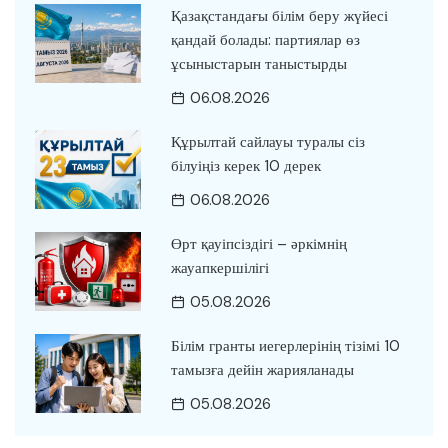
Қазақстандағы білім беру жүйесі
қандай болады: партиялар өз
ұсыныстарын таныстырды
06.08.2026
Құрылтай сайлауы туралы сіз
білуіңіз керек 10 дерек
06.08.2026
Өрт қауіпсіздігі – әркімнің
жауапкершілігі
05.08.2026
Білім гранты иегерлерінің тізімі 10
тамызға дейін жарияланады
05.08.2026