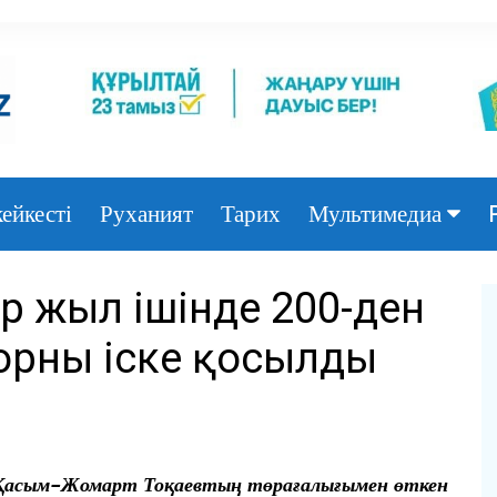
ейкесті
Руханият
Тарих
Мультимедиа
Фото
р жыл ішінде 200-ден
Видео
 орны іске қосылды
 Қасым-Жомарт Тоқаевтың төрағалығымен өткен