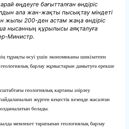
арай өңдеуге бағытталған өндіріс
лдын ала жан-жақты пысықтау міндеті
н жылы 200-ден астам жаңа өндіріс
нша нысанның құрылысы аяқталуға
ер-Министр.
нің тұрақты өсуі үшін экономиканы шикізатпен
 геологиялық барлау жұмыстарын дамытуға ерекше
штабтағы геологиялық картаны әзірлеу
 пайдаланылып жүрген кеңестік кезеңде жасалған
олданылатын болады.
жылда мемлекет тарапынан геологиялық барлау