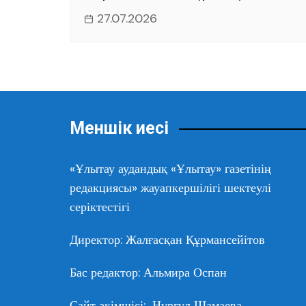
27.07.2026
Меншік иесі
«Ұлытау аудандық «Ұлытау» газетінің
редакциясы» жауапкершілігі шектеулі
серіктестігі
Директор: Жалғасқан Құрмансейітов
Бас редактор: Альмира Оспан
Сайт әкімшісі: Нұргүл Шамаева