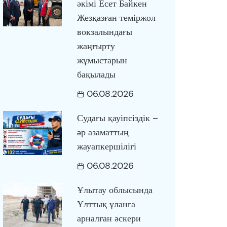
әкімі Есет Байкен
Жезқазған теміржол
вокзалындағы
жаңғырту
жұмыстарын
бақылады
06.08.2026
Судағы қауіпсіздік –
әр азаматтың
жауапкершілігі
06.08.2026
Ұлытау облысында
Ұлттық ұланға
арналған әскери