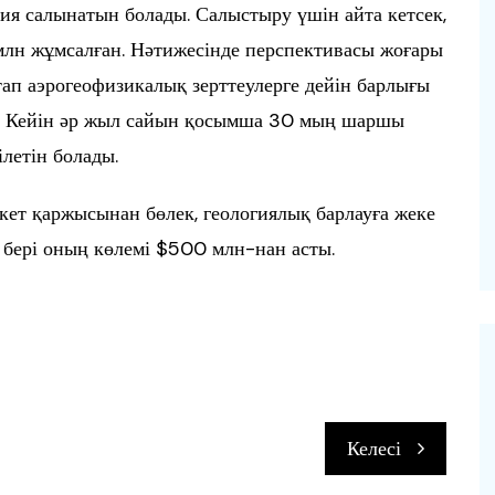
 салынатын болады. Салыстыру үшін айта кетсек,
млн жұмсалған. Нәтижесінде перспективасы жоғары
ап аэрогеофизикалық зерттеулерге дейін барлығы
. Кейін әр жыл сайын қосымша 30 мың шаршы
летін болады.
кет қаржысынан бөлек, геологиялық барлауға жеке
 бері оның көлемі $500 млн-нан асты.
п
Келесі
и