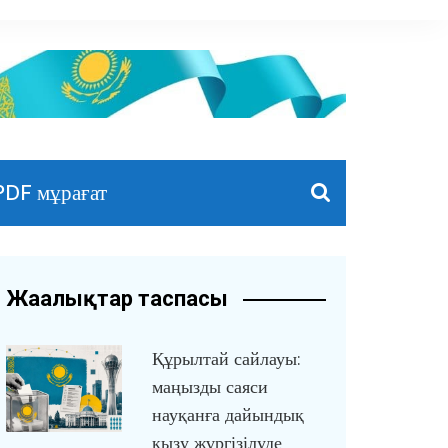
PDF мұрағат
Жаңалықтар таспасы
Құрылтай сайлауы:
маңызды саяси
науқанға дайындық
қызу жүргізілуде