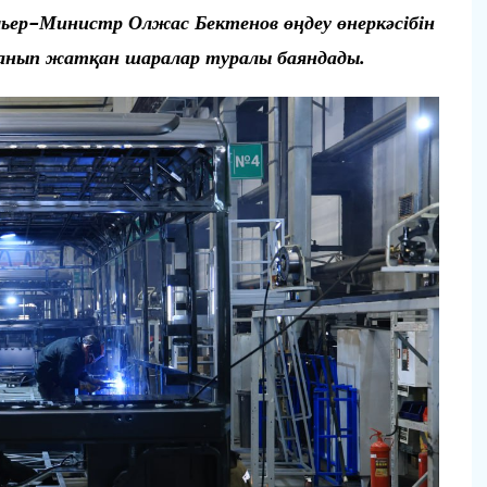
ьер-Министр Олжас Бектенов өңдеу өнеркәсібін
нып жатқан шаралар туралы баяндады.