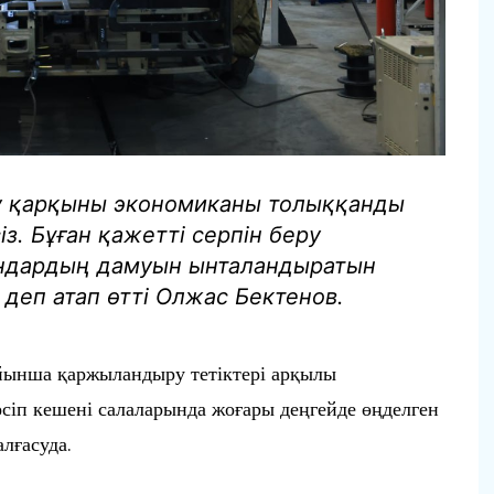
өсу қарқыны экономиканы толыққанды
з. Бұған қажетті серпін беру
ындардың дамуын ынталандыратын
деп атап өтті Олжас Бектенов.
бойынша қаржыландыру тетіктері арқылы
әсіп кешені салаларында жоғары деңгейде өңделген
лғасуда.