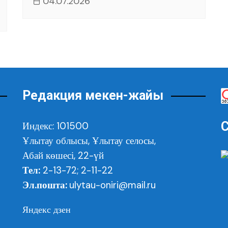
04.07.2026
Редакция мекен-жайы
С
Индекс: 101500
Ұлытау облысы,
Ұлытау селосы,
Абай көшесі, 22-үй
Тел:
2-13-72; 2-11-22
Эл.пошта:
ulytau-oniri@mail.ru
Яндекс дзен