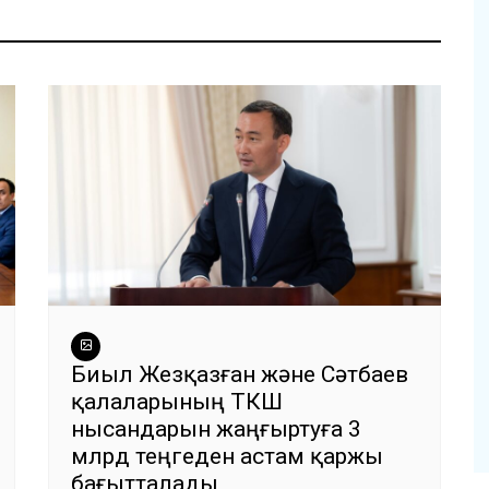
Биыл Жезқазған және Сәтбаев
қалаларының ТКШ
нысандарын жаңғыртуға 3
млрд теңгеден астам қаржы
бағытталады