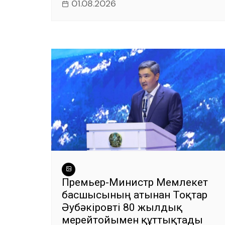
01.08.2026
Премьер-Министр Мемлекет
басшысының атынан Тоқтар
Әубәкіровті 80 жылдық
мерейтойымен құттықтады