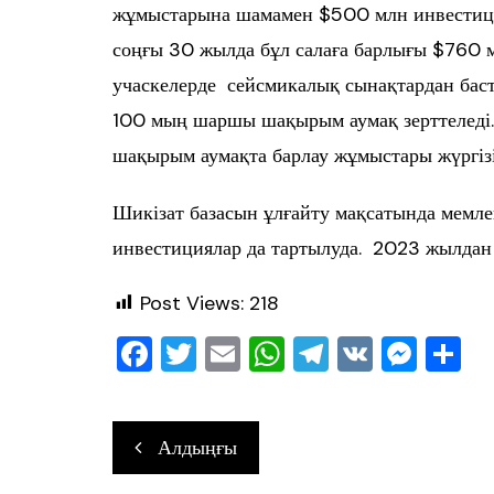
жұмыстарына шамамен $500 млн инвестиция
соңғы 30 жылда бұл салаға барлығы $760 
учаскелерде сейсмикалық сынақтардан баст
100 мың шаршы шақырым аумақ зерттеледі
шақырым аумақта барлау жұмыстары жүргізі
Шикізат базасын ұлғайту мақсатында мемле
инвестициялар да тартылуда. 2023 жылдан
Post Views:
218
F
T
E
W
T
V
M
О
a
wi
m
h
el
K
e
т
c
tt
ai
at
e
ss
ра
Навигация
Алдыңғы
e
er
l
s
gr
e
в
по