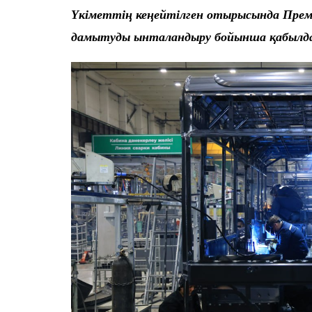
Үкіметтің кеңейтілген отырысында Прем
дамытуды ынталандыру бойынша қабылда