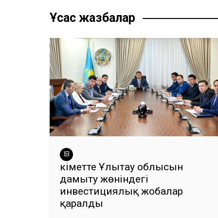
b
A
a
n
ть
записям
o
p
m
g
Ұқсас жазбалар
o
p
er
k
Үкіметте Ұлытау облысын
дамыту жөніндегі
инвестициялық жобалар
қаралды