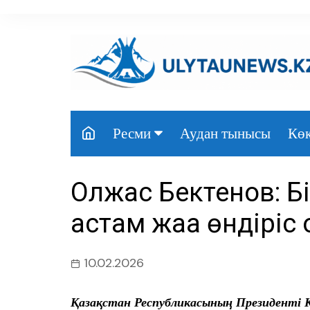
перейти
к
содержанию
Аудан тынысы
Көк
Ресми
Президент
Олжас Бектенов: Бі
Үкімет
астам жаңа өндіріс
Парламент
Облыс әкімдігі
10.02.2026
Өңір басшылығы
Қазақстан Республикасының Президенті