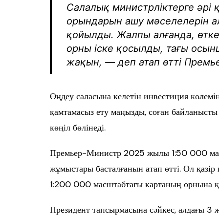
Салалық министрліктерге әрі қ
орындарын ашу мәселелерін а
қойылды. Жалпы алғанда, өтке
орны іске қосылды, тағы осы
жақын, — деп атап өтті Премь
Өңдеу саласына келетін инвестиция көлемі
қамтамасыз ету маңызды, соған байланысты
көңіл бөлінеді.
Премьер-Министр 2025 жылы 1:50 000 мас
жұмыстары басталғанын атап өтті. Ол қазір
1:200 000 масштабтағы картаның орнына қ
Президент тапсырмасына сәйкес, алдағы 3 