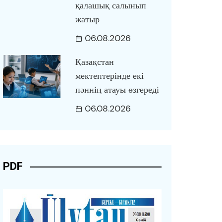
қалашық салынып
жатыр
06.08.2026
Қазақстан
мектептерінде екі
пәннің атауы өзгереді
06.08.2026
PDF