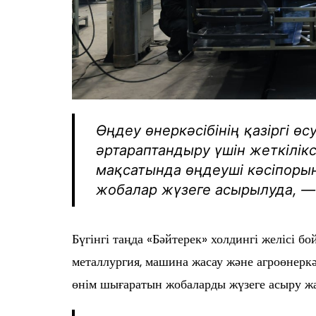
Өңдеу өнеркәсібінің қазіргі 
әртараптандыру үшін жеткіліксі
мақсатында өңдеуші кәсіпор
жобалар жүзеге асырылуда, — 
Бүгінгі таңда «Бәйтерек» холдингі желісі 
металлургия, машина жасау және агроөнерк
өнім шығаратын жобаларды жүзеге асыру жа