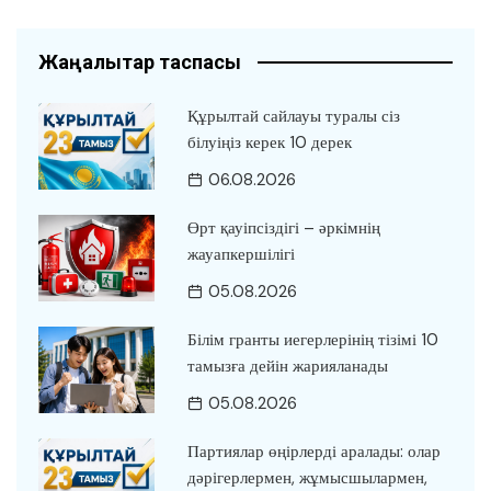
Жаңалықтар таспасы
Құрылтай сайлауы туралы сіз
білуіңіз керек 10 дерек
06.08.2026
Өрт қауіпсіздігі – әркімнің
жауапкершілігі
05.08.2026
Білім гранты иегерлерінің тізімі 10
тамызға дейін жарияланады
05.08.2026
Партиялар өңірлерді аралады: олар
дәрігерлермен, жұмысшылармен,