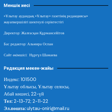
Меншік иесі
«Ұлытау аудандық «Ұлытау» газетінің редакциясы»
жауапкершілігі шектеулі серіктестігі
Директор: Жалғасқан Құрмансейітов
Бас редактор: Альмира Оспан
Сайт әкімшісі: Нұргүл Шамаева
Редакция мекен-жайы
Индекс: 101500
Ұлытау облысы,
Ұлытау селосы,
Абай көшесі, 22-үй
Тел:
2-13-72; 2-11-22
Эл.пошта:
ulytau-oniri@mail.ru