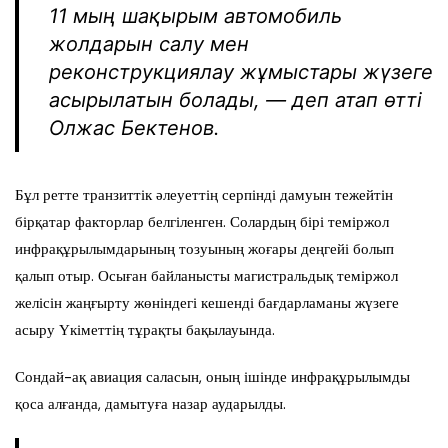
11 мың шақырым автомобиль
жолдарын салу мен
реконструкциялау жұмыстары жүзеге
асырылатын болады, — деп атап өтті
Олжас Бектенов.
Бұл ретте транзиттік әлеуеттің серпінді дамуын тежейтін
бірқатар факторлар белгіленген. Солардың бірі теміржол
инфрақұрылымдарының тозуының жоғары деңгейі болып
қалып отыр. Осыған байланысты магистральдық теміржол
желісін жаңғырту жөніндегі кешенді бағдарламаны жүзеге
асыру Үкіметтің тұрақты бақылауында.
Сондай-ақ авиация саласын, оның ішінде инфрақұрылымды
қоса алғанда, дамытуға назар аударылды.