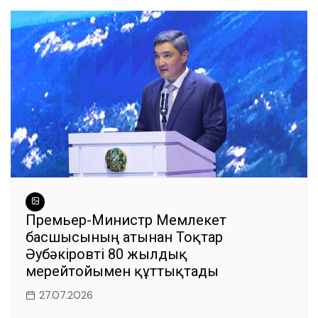
Премьер-Министр Мемлекет
басшысының атынан Тоқтар
Әубәкіровті 80 жылдық
мерейтойымен құттықтады
27.07.2026