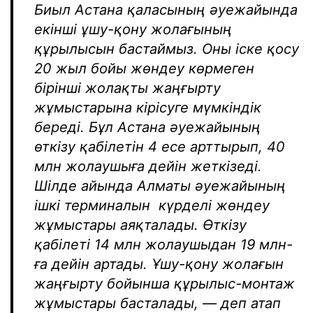
Биыл Астана қаласының әуежайында
екінші ұшу-қону жолағының
құрылысын бастаймыз. Оны іске қосу
20 жыл бойы жөндеу көрмеген
бірінші жолақты жаңғырту
жұмыстарына кірісуге мүмкіндік
береді. Бұл Астана әуежайының
өткізу қабілетін 4 есе арттырып, 40
млн жолаушыға дейін жеткізеді.
Шілде айында Алматы әуежайының
ішкі терминалын күрделі жөндеу
жұмыстары аяқталады. Өткізу
қабілеті 14 млн жолаушыдан 19 млн-
ға дейін артады. Ұшу-қону жолағын
жаңғырту бойынша құрылыс-монтаж
жұмыстары басталады, — деп атап