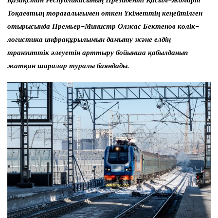
Қазақстан Республикасының Президенті Қасым-Жомарт
Тоқаевтың төрағалығымен өткен Үкіметтің кеңейтілген
отырысында Премьер-Министр Олжас Бектенов көлік-
логистика инфрақұрылымын дамыту және елдің
транзиттік әлеуетін арттыру бойынша қабылданып
жатқан шаралар туралы баяндады.