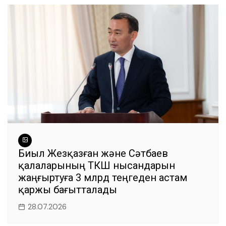
Биыл Жезқазған және Сәтбаев
қалаларының ТКШ нысандарын
жаңғыртуға 3 млрд теңгеден астам
қаржы бағытталады
28.07.2026