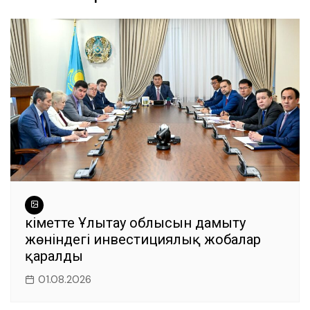
записям
o
p
m
g
o
p
er
k
Үкіметте Ұлытау облысын дамыту
жөніндегі инвестициялық жобалар
қаралды
01.08.2026