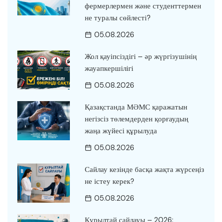
фермерлермен және студенттермен
не туралы сөйлесті?
05.08.2026
Жол қауіпсіздігі – әр жүргізушінің
жауапкершілігі
05.08.2026
Қазақстанда МӘМС қаражатын
негізсіз төлемдерден қорғаудың
жаңа жүйесі құрылуда
05.08.2026
Сайлау кезінде басқа жақта жүрсеңіз
не істеу керек?
05.08.2026
Құрылтай сайлауы – 2026: