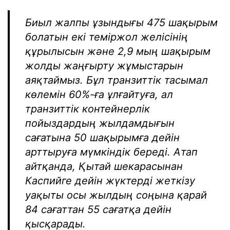
Биыл жалпы ұзындығы 475 шақырым
болатын екі теміржол желісінің
құрылысын және 2,9 мың шақырым
жолды жаңғырту жұмыстарын
аяқтаймыз. Бұл транзиттік тасымал
көлемін 60%-ға ұлғайтуға, ал
транзиттік контейнерлік
пойыздардың жылдамдығын
сағатына 50 шақырымға дейін
арттыруға мүмкіндік береді. Атап
айтқанда, Қытай шекарасынан
Каспийге дейін жүктерді жеткізу
уақыты осы жылдың соңына қарай
84 сағаттан 55 сағатқа дейін
қысқарады.