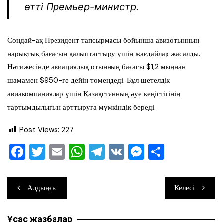
өтті Премьер-министр.
Сондай-ақ Президент тапсырмасы бойынша авиаотынның
нарықтық бағасын қалыптастыру үшін жағдайлар жасалды.
Нәтижесінде авиациялық отынның бағасы $1,2 мыңнан
шамамен $950-ге дейін төмендеді. Бұл шетелдік
авиакомпаниялар үшін Қазақстанның әуе кеңістігінің
тартымдылығын арттыруға мүмкіндік береді.
Post Views:
227
F
T
E
W
T
V
M
О
a
wi
m
h
el
K
e
тп
c
tt
ai
at
e
ss
ра
Навигация
Алдыңғы
Келесі
e
er
l
s
gr
e
ви
по
b
A
a
n
ть
Ұқсас жазбалар