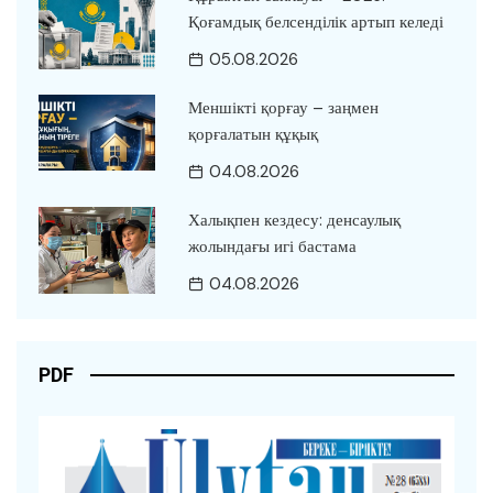
Қоғамдық белсенділік артып келеді
05.08.2026
Меншікті қорғау – заңмен
қорғалатын құқық
04.08.2026
Халықпен кездесу: денсаулық
жолындағы игі бастама
04.08.2026
PDF