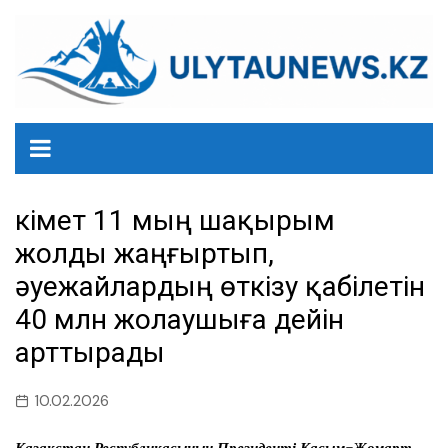
перейти
к
содержанию
Үкімет 11 мың шақырым
жолды жаңғыртып,
әуежайлардың өткізу қабілетін
40 млн жолаушыға дейін
арттырады
10.02.2026