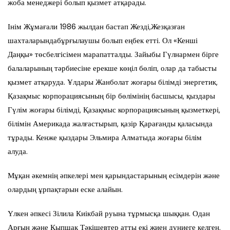
жоба менеджері болып қызмет атқарады.
Інім Жұмағали 1986 жылдан бастап Жезді,Жезқазған
шахталарындабұрғылаушы болып еңбек етті. Ол «Кенші
Даңқы» төсбелгісімен марапатталды. Зайыбы Гүлнармен бірге
балаларының тәрбиесіне ерекше көңіл бөліп, олар да табысты
қызмет атқаруда. Ұлдары Жанболат жоғары білімді энергетик,
Қазақмыс корпорациясының бір бөлімінің басшысы, қыздары
Гүлім жоғары білімді, Қазақмыс корпорациясының қызметкері,
білімін Америкада жалғастырып, қазір Қарағанды қаласында
тұрады. Кенже қыздары Эльмира Алматыда жоғары білім
алуда.
Мұқан әкемнің әпкелері мен қарындастарының есімдерін және
олардың ұрпақтарын еске алайын.
Үлкен әпкесі Зілила Киікбай руына тұрмысқа шыққан. Одан
Арғын және Қыпшақ Тәкішевтер атты екі жиен дүниеге келген.