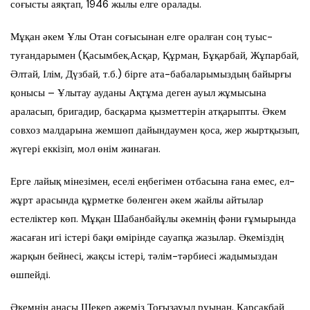
соғысты аяқтап, 1946 жылы елге оралады.
Мұқан әкем Ұлы Отан соғысынан елге оралған соң туыс-
туғандарымен (Қасымбек,Асқар, Құрман, Бұқарбай, Жұпарбай,
Әлтай, Ілім, Дүзбай, т.б.) бірге ата-бабаларымыздың байырғы
қонысы – Ұлытау ауданы Ақтұма деген ауыл жұмысына
араласып, бригадир, басқарма қызметтерін атқарыпты. Әкем
совхоз малдарына жемшөп дайындаумен қоса, жер жыртқызып,
жүгері еккізіп, мол өнім жинаған.
Ерге лайық мінезімен, еселі еңбегімен отбасына ғана емес, ел-
жұрт арасында құрметке бөленген әкем жайлы айтылар
естеліктер көп. Мұқан Шабанбайұлы әкемнің фәни ғұмырында
жасаған игі істері бақи өмірінде сауапқа жазылар. Әкеміздің
жарқын бейнесі, жақсы істері, тәлім-тәрбиесі жадымыздан
өшпейді.
Әкемнің анасы Шекер әжеміз Тоғызауыл руынан. Қарсақбай