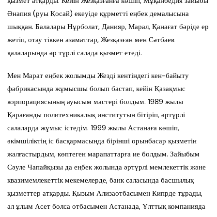
қызмет атқарды. Кейін Жезқазғанға көшіп, Мұқанбедия зайыбы
Әнапия (руы Қосай) екеуіде құрметті еңбек демалысына
шыққан. Балалары Нұрболат, Данияр, Марал, Қанағат бәріде ер
жетіп, отау тіккен азаматтар, Жезқазған мен Сәтбаев
қалаларында әр түрлі салада қызмет етеді.
Мен Марат еңбек жолымды Жезді кентіндегі кен-байыту
фабрикасында жұмысшы болып бастап, кейін Қазақмыс
корпорациясының ауысым мастері болдым. 1989 жылы
Қарағанды политехникалық институтын бітіріп, әртүрлі
салаларда жұмыс істедім. 1999 жылы Астанаға көшіп,
әкімшіліктің іс басқармасында бірінші орынбасар қызметін
жалғастырдым, көптеген марапаттарға ие болдым. Зайыбым
Сәуле Чапайқызы да еңбек жолында әртүрлі мемлекеттік және
квазимемлекеттік мекемелерде, банк саласында басшылық
қызметтер атқарды. Қызым Ализаотбасымен Кипрде тұрады,
ал ұлым Асет болса отбасымен Астанада, Ұлттық компанияда