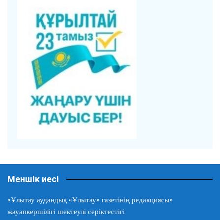
Меншік иесі
«Ұлытау аудандық «Ұлытау» газетінің редакциясы»
жауапкершілігі шектеулі серіктестігі