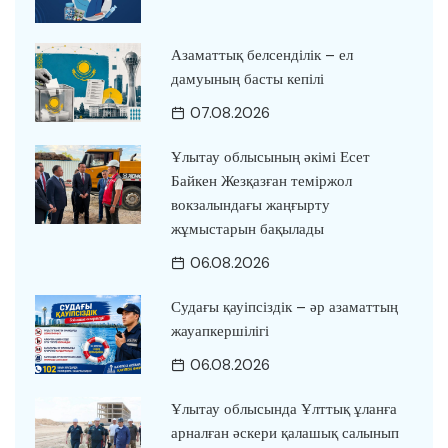
Азаматтық белсенділік – ел
дамуының басты кепілі
07.08.2026
Ұлытау облысының әкімі Есет
Байкен Жезқазған теміржол
вокзалындағы жаңғырту
жұмыстарын бақылады
06.08.2026
Судағы қауіпсіздік – әр азаматтың
жауапкершілігі
06.08.2026
Ұлытау облысында Ұлттық ұланға
арналған әскери қалашық салынып