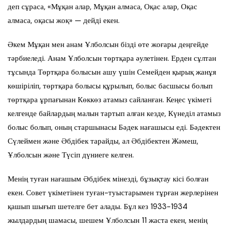
деп сұраса, «Мұқан алар, Мұқан алмаса, Оқас алар, Оқас
алмаса, оқасы жоқ» — дейді екен.
Әкем Мұқан мен анам Ұлболсын бізді өте жоғары деңгейде
тәрбиеледі. Анам Ұлболсын төртқара әулетінен. Ерден сұлтан
тұсында Төртқара болысын ашу үшін Семейден қырық жанұя
көшіріліп, төртқара болысы құрылып, болыс басшысы болып
төртқара ұрпағынан Көккөз атамыз сайланған. Кеңес үкіметі
келгенде байлардың малын тартып алған кезде, Күнеділ атамыз
болыс болып, оның старшынасы Бәдек нағашысы еді. Бәдектен
Сүлеймен және Әбдібек тарайды, ал Әбдібектен Жәмеш,
Ұлболсын және Түсіп дүниеге келген.
Менің туған нағашым Әбдібек мінезді, бұзықтау кісі болған
екен. Совет үкіметінен туған-туыстарымен тұрған жерлерінен
қашып шығып шетелге бет алады. Бұл кез 1933-1934
жылдардың шамасы, шешем Ұлболсын 11 жаста екен, менің