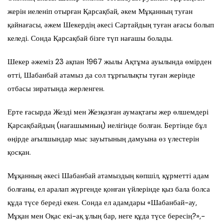
жерін иеленіп отырған Қарсақбай, әкем Мұқанның туған
қайнағасы, әжем Шекердің әкесі Сартайдың туған ағасы болып
келеді. Сонда Қарсақбай бізге түп нағашы болады.
Шекер әжеміз 23 ақпан 1967 жылы Ақтұма ауылында өмірден
өтті, Шабанбай атамыз да сол тұрғылықты туған жерінде
отбасы зиратында жерленген.
Ерте ғасырда Жезді мен Жезқазған аумақтағы жер өлшемдері
Қарсақбайдың (нағашымның) иелігінде болған. Бертінде бұл
өңірде ағылшындар мыс зауытының дамуына өз үлестерін
қосқан.
Мұқанның әкесі Шабанбай атамыздың көпшіл, құрметті адам
болғаны, ел аралап жүргенде қонған үйлерінде қыз бала болса
құда түсе береді екен. Сонда ел адамдары «Шабанбай-ау,
Мұқан мен Оқас екі-ақ ұлың бар, неге құда түсе бересің?»,-