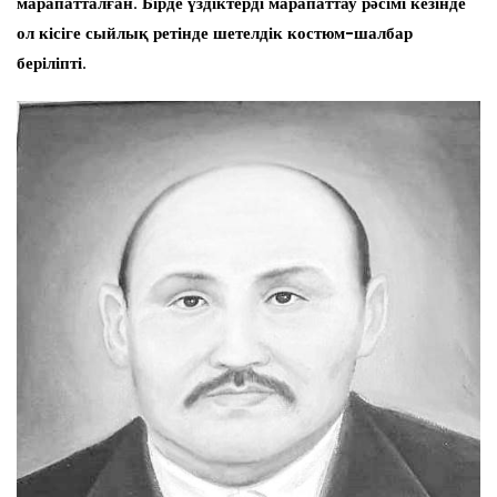
марапатталған. Бірде үздіктерді марапаттау рәсімі кезінде
ол кісіге сыйлық ретінде шетелдік костюм-шалбар
беріліпті.