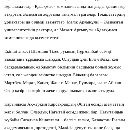
Бұл азаматтар «Қазақмыс» компаниясында маңызды қызметтер
атқарған, Жезқазған жұртына танымал тұлғалар. Тәкішевтердің
ұрпақтары да білімді азаматтар. Мәлік Арғынұлы – Жезқазған
университетінің ректоры, ал Мәжит Арғынұлы «Қазақмыс»
компаниясында қызмет етеді.
Екінші әпкесі Шәмшия Тілес руының Нұрманбай есімді
азаматына тұрмысқа шыққан. Олардың ұлы Біләл Жезді кен
басқармасының жабдықтау бөлімінің басшысы болып жұмыс
істеп, сол жерден зейнетке шыққан. Біләлдің балалары –
Мартбек, Марат, Қанат, Жанат, Манас, Гүлмира, және Айнаш.
Олар қазір әкелерінің жеке шаруашылығын жалғастыруда.
Қарындасы Ақжарқын Қарсақбайдың Әбітай есімді азаматтың
жары болған. Олардың Нағытай есімді жиені бар. Нағытайдың
жұбайы Сағадиев Кенжеғали – белгілі ғалым, Қазақстан Ғылым
академиясының президенті, Мәжіліс депутаты және басқа да