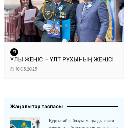
ҰЛЫ ЖЕҢІС – ҰЛТ РУХЫНЫҢ ЖЕҢІСІ
18.05.2025
Жаңалықтар таспасы
Құрылтай сайлауы: маңызды саяси
науқанға дайындық қызу жүргізілуде