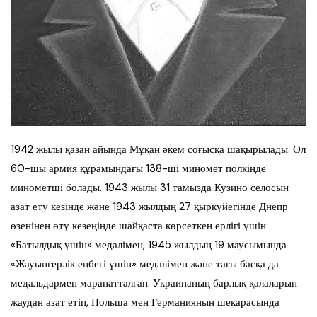
1942 жылы қазан айында Мұқан әкем соғысқа шақырылады. Ол
60-шы армия құрамындағы 138-ші миномет полкінде
минометші болады. 1943 жылы 31 тамызда Кузино селосын
азат ету кезінде және 1943 жылдың 27 қыркүйегінде Днепр
өзенінен өту кезеңінде шайқаста көрсеткен ерлігі үшін
«Батылдық үшін» медалімен, 1945 жылдың 19 маусымында
«Жауынгерлік еңбегі үшін» медалімен және тағы басқа да
медальдармен марапатталған. Украинаның барлық қалаларын
жаудан азат етіп, Польша мен Германияның шекарасында