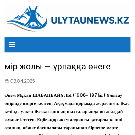
перейти
к
содержанию
Өмір жолы — ұрпаққа өнеге
08.04.2025
Әкем Мұқан ШАБАНБАЙҰЛЫ (1908- 1971ж.) Ұлытау
өңірінде өмірге келген. Ақтұмада қорымда жерленген. Жас
кезінде үлкен Жезқазғанның шахталарында он жылдай
жұмыс істеген. Еңбекқор әкем алдыңғы қатарлы кенші
атанып, облыс басшылары тарапынан бірнеше мәрте