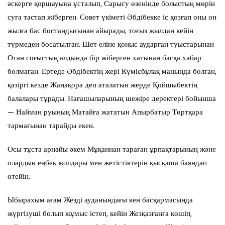
әскерге қоршауына ұсталып, Сарысу өзенінде болыстың мөрін
суға тастап жіберген. Совет үкіметі Әбдібекке іс қозғап оны он
жылға бас бостандығынан айырады, тоғыз жылдан кейін
түрмеден босатылған. Шет еліне қоныс аударған туыстарынан
Отан соғыстың алдында бір жіберген хатынан басқа хабар
болмаған. Ертеде Әбдібектің жері Күмісбұлақ маңында болған,
қазіргі кезде Жаңақора деп аталатын жерде Қойшыбектің
балалары тұрады. Нағашыларының шежіре деректері бойынша
— Найман руының Матайға жататын Апырбатыр Төртқара
тармағынан тарайды екен.
Осы тұста арнайы әкем Мұқаннан тараған ұрпақтарының және
олардын еңбек жолдары мен жетістіктерін қысқаша баяндап
өтейін.
Ыбырахым ағам Жезді ауданындағы кен басқармасында
жүргізуші болып жұмыс істеп, кейін Жезқазғанға көшіп,