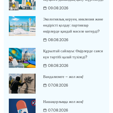
09.08.2026
Экологиялық керуен, инклюзия және
өндірісті қолдау: партиялар
өңірлерде қандай мәселе көтерді?
08.08.2026
Құрылтай сайлауы: Өңірлерде саяси
күн тәртібі қалай түзіледі?
08.08.2026
Вандализмге – жол жоқ!
07.08.2026
Нашақорлыққа жол жоқ!
07.08.2026