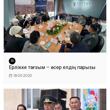
Ерлікке тағзым – өсер елдің парызы
18.05.2025