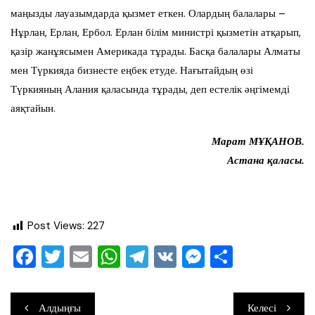
маңызды лауазымдарда қызмет еткен. Олардың балалары –
Нұрлан, Ерлан, Ербол. Ерлан білім министрі қызметін атқарып,
қазір жанұясымен Америкада тұрады. Басқа балалары Алматы
мен Түркияда бизнесте еңбек етуде. Нағытайдың өзі
Түркияның Алания қаласында тұрады, деп естелік әңгімемді
аяқтайын.
Марат МҰҚАНОВ.
Астана қаласы.
Post Views:
227
F
T
E
W
T
V
M
О
a
wi
m
h
el
K
e
тп
c
tt
ai
at
e
ss
ра
Навигация
Алдыңғы
Келесі