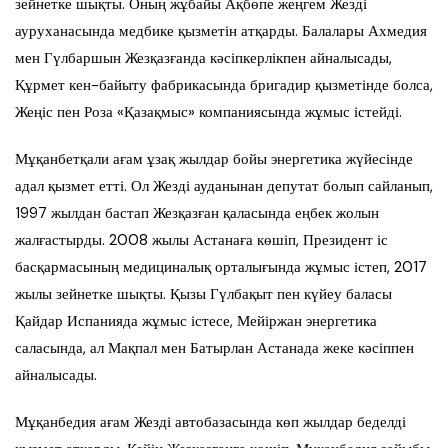
зейнетке шықты. Оның жұбайы Ақбөпе жеңгем Жезді
ауруханасында медбике қызметін атқарды. Балалары Ахмедия
мен Гүлбаршын Жезқазғанда кәсіпкерлікпен айналысады,
Құрмет кен-байыту фабрикасында бригадир қызметінде болса,
Жеңіс пен Роза «Қазақмыс» компаниясында жұмыс істейді.
Мұқанбетқали ағам ұзақ жылдар бойы энергетика жүйесінде
адал қызмет етті. Ол Жезді ауданынан депутат болып сайланып,
1997 жылдан бастап Жезқазған қаласында еңбек жолын
жалғастырды. 2008 жылы Астанаға көшіп, Президент іс
басқармасының медициналық орталығында жұмыс істеп, 2017
жылы зейнетке шықты. Қызы Гүлбақыт пен күйеу баласы
Қайдар Испанияда жұмыс істесе, Мейіржан энергетика
саласында, ал Мақпал мен Батырлан Астанада жеке кәсіппен
айналысады.
Мұқанбедия ағам Жезді автобазасында көп жылдар беделді