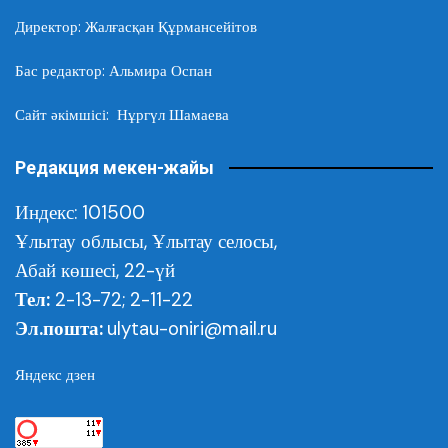
Директор: Жалғасқан Құрмансейітов
Бас редактор: Альмира Оспан
Сайт әкімшісі: Нұргүл Шамаева
Редакция мекен-жайы
Индекс: 101500
Ұлытау облысы,
Ұлытау селосы,
Абай көшесі, 22-үй
Тел:
2-13-72; 2-11-22
Эл.пошта:
ulytau-oniri@mail.ru
Яндекс дзен