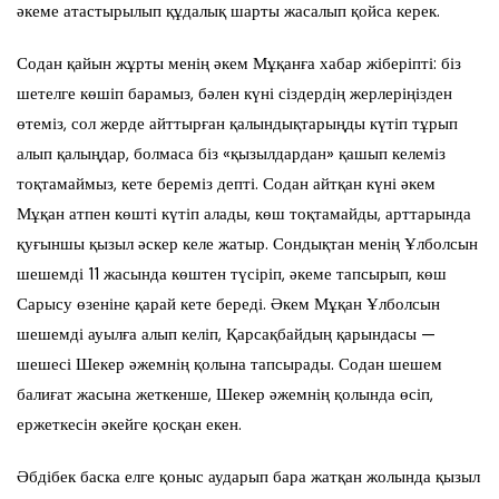
әкеме атастырылып құдалық шарты жасалып қойса керек.
Содан қайын жұрты менің әкем Мұқанға хабар жіберіпті: біз
шетелге көшіп барамыз, бәлен күні сіздердің жерлеріңізден
өтеміз, сол жерде айттырған қалындықтарыңды күтіп тұрып
алып қалыңдар, болмаса біз «қызылдардан» қашып келеміз
тоқтамаймыз, кете береміз депті. Содан айтқан күні әкем
Мұқан атпен көшті күтіп алады, көш тоқтамайды, арттарында
қуғыншы қызыл әскер келе жатыр. Сондықтан менің Ұлболсын
шешемді 11 жасында көштен түсіріп, әкеме тапсырып, көш
Сарысу өзеніне қарай кете береді. Әкем Мұқан Ұлболсын
шешемді ауылға алып келіп, Қарсақбайдың қарындасы —
шешесі Шекер әжемнің қолына тапсырады. Содан шешем
балиғат жасына жеткенше, Шекер әжемнің қолында өсіп,
ержеткесін әкейге қосқан екен.
Әбдібек баска елге қоныс аударып бара жатқан жолында қызыл