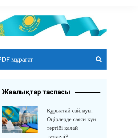
PDF мұрағат
Жаңалықтар таспасы
Құрылтай сайлауы:
Өңірлерде саяси күн
тәртібі қалай
түзіледі?