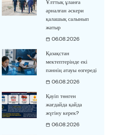
Ұлттық ұланға
арналған әскери
қалашық салынып
жатыр
06.08.2026
Қазақстан
мектептерінде екі
пәннің атауы өзгереді
06.08.2026
Қауіп төнген
жағдайда қайда
жүгіну керек?
06.08.2026