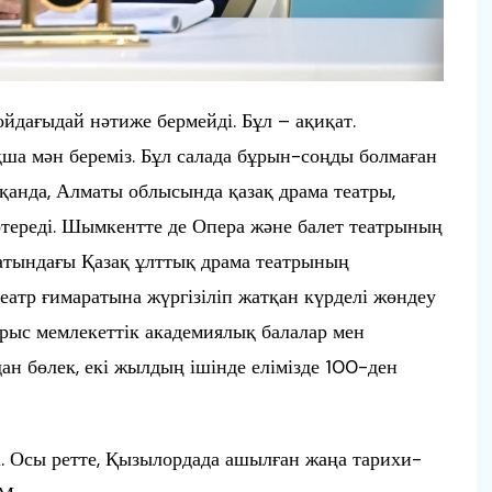
йдағыдай нәтиже бермейді. Бұл – ақиқат.
қша мән береміз. Бұл салада бұрын-соңды болмаған
қанда, Алматы облысында қазақ драма театры,
өтереді. Шымкентте де Опера және балет театрының
атындағы Қазақ ұлттық драма театрының
еатр ғимаратына жүргізіліп жатқан күрделі жөндеу
рыс мемлекеттік академиялық балалар мен
ан бөлек, екі жылдың ішінде елімізде 100-ден
і. Осы ретте, Қызылордада ашылған жаңа тарихи-