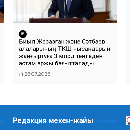
Биыл Жезқазған және Сәтбаев
қалаларының ТКШ нысандарын
жаңғыртуға 3 млрд теңгеден
астам қаржы бағытталады
28.07.2026
Редакция мекен-жайы