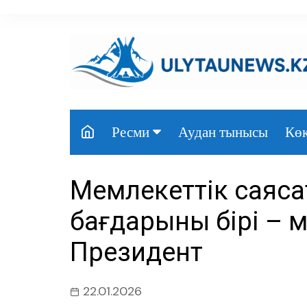
перейти
к
содержанию
Аудан тынысы
Көк
Ресми
Президент
Мемлекеттік саяса
Үкімет
бағдарының бірі – 
Парламент
Президент
Облыс әкімдігі
Өңір басшылығы
22.01.2026