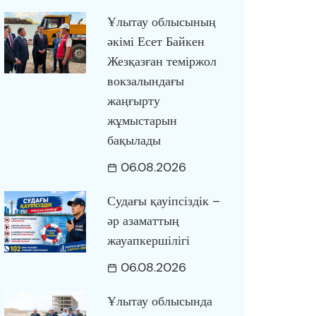
Ұлытау облысының
әкімі Есет Байкен
Жезқазған теміржол
вокзалындағы
жаңғырту
жұмыстарын
бақылады
06.08.2026
Судағы қауіпсіздік –
әр азаматтың
жауапкершілігі
06.08.2026
Ұлытау облысында