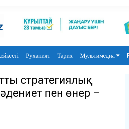
ейкесті
Руханият
Тарих
Мультимедиа
Фото
ттың стратегиялық
Видео
мәдениет пен өнер –