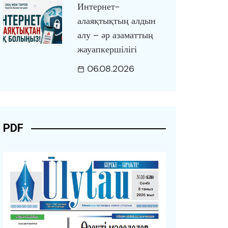
Интернет-
алаяқтықтың алдын
алу – әр азаматтың
жауапкершілігі
06.08.2026
PDF