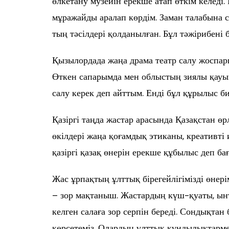
өлкетану музейін ерекше атап өткім келеді
мұражайды аралап көрдім. Заман талабына 
тың тәсілдері қолданылған. Бұл тәжірибені б
Қызылордада жаңа драма театр салу жоспар
Өткен сапарымда мен облыстың зиялы қауым
салу керек деп айттым. Енді бұл құрылыс би
Қазіргі таңда жастар арасында Қазақстан өр
өкілдері жаңа қоғамдық этиканы, креативті 
қазіргі қазақ өнерін ерекше құбылыс деп б
Жас ұрпақтың ұлттық бірегейлігімізді өне
– зор мақтаныш. Жастардың күш-қуаты, ын
келген салаға зор серпін береді. Сондықта
көрсетеміз. Олардың ұлттық құндылықтарме