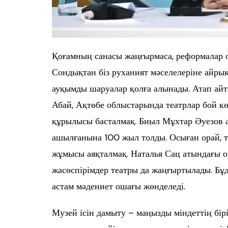
Қоғамның санасы жаңғырмаса, реформалар о
Сондықтан біз руханият мәселелеріне айры
ауқымды шаруалар қолға алынады. Атап айт
Абай, Ақтөбе облыстарында театрлар бой к
құрылысы басталмақ. Биыл Мұхтар Әуезов 
ашылғанына 100 жыл толды. Осыған орай, т
жұмысы аяқталмақ. Наталья Сац атындағы о
жасөспірімдер театры да жаңғыртылады. Бұд
астам мәдениет ошағы жөнделеді.
Музей ісін дамыту – маңызды міндеттің бір