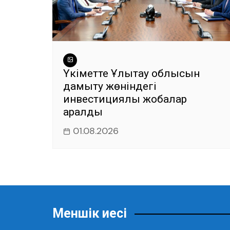
Үкіметте Ұлытау облысын
дамыту жөніндегі
инвестициялық жобалар
қаралды
01.08.2026
Меншік иесі