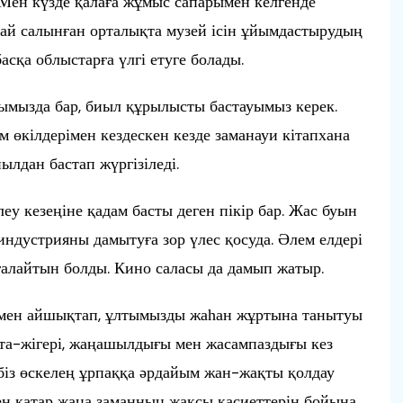
. Мен күзде қалаға жұмыс сапарымен келгенде
сай салынған орталықта музей ісін ұйымдастырудың
асқа облыстарға үлгі етуге болады.
ымызда бар, биыл құрылысты бастауымыз керек.
 өкілдерімен кездескен кезде заманауи кітапхана
ылдан бастап жүргізіледі.
леу кезеңіне қадам басты деген пікір бар. Жас буын
индустрияны дамытуға зор үлес қосуда. Әлем елдері
ағалайтын болды. Кино саласы да дамып жатыр.
рімен айшықтап, ұлтымызды жаһан жұртына танытуы
та-жігері, жаңашылдығы мен жасампаздығы кез
н біз өскелең ұрпаққа әрдайым жан-жақты қолдау
н қатар жаңа заманның жақсы қасиеттерін бойына