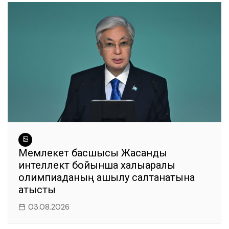
o
p
er
k
Мемлекет басшысы Жасанды
интеллект бойынша халықаралық
олимпиаданың ашылу салтанатына
қатысты
03.08.2026