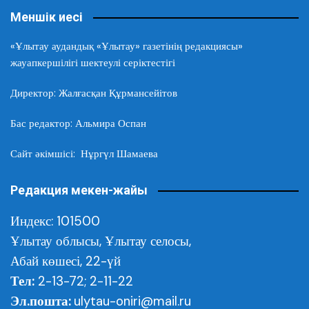
Меншік иесі
«Ұлытау аудандық «Ұлытау» газетінің редакциясы»
жауапкершілігі шектеулі серіктестігі
Директор: Жалғасқан Құрмансейітов
Бас редактор: Альмира Оспан
Сайт әкімшісі: Нұргүл Шамаева
Редакция мекен-жайы
Индекс: 101500
Ұлытау облысы,
Ұлытау селосы,
Абай көшесі, 22-үй
Тел:
2-13-72; 2-11-22
Эл.пошта:
ulytau-oniri@mail.ru