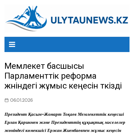
перейти
к
содержанию
Мемлекет басшысы
Парламенттік реформа
жөніндегі жұмыс кеңесін өткізді
06.01.2026
Президент Қасым-Жомарт Тоқаев Мемлекеттік кеңесші
Ерлан Қаринмен және Президенттің құқықтық мәселелер
жөніндегі көмекшісі Ержан Жиенбаевпен жұмыс кеңесін