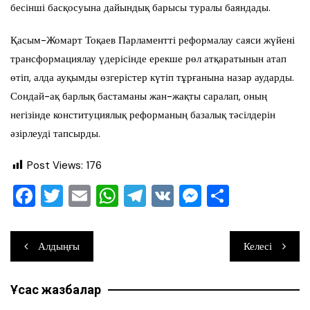
бесінші басқосуына дайындық барысы туралы баяндады.
Қасым-Жомарт Тоқаев Парламентті реформалау саяси жүйені
трансформациялау үдерісінде ерекше рөл атқаратынын атап
өтіп, алда ауқымды өзгерістер күтіп тұрғанына назар аударды.
Сондай-ақ барлық бастаманы жан-жақты саралап, оның
негізінде конституциялық реформаның базалық тәсілдерін
әзірлеуді тапсырды.
Post Views:
176
F
T
E
W
T
V
M
О
a
wi
m
h
el
K
e
тп
c
tt
ai
at
e
ss
ра
Навигация
Алдыңғы
Келесі
e
er
l
s
gr
e
ви
по
b
A
a
n
ть
Ұқсас жазбалар
записям
o
p
m
g