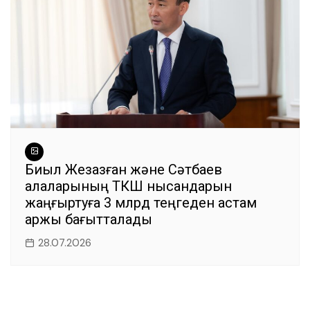
Биыл Жезқазған және Сәтбаев
қалаларының ТКШ нысандарын
жаңғыртуға 3 млрд теңгеден астам
қаржы бағытталады
28.07.2026