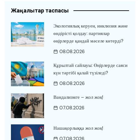
Жаңалықтар таспасы
Экологиялық керуен, инклюзия және
өндірісті қолдау: партиялар
өңірлерде қандай мәселе көтерді?
08.08.2026
Құрылтай сайлауы: Өңірлерде саяси
күн тәртібі қалай түзіледі?
08.08.2026
Вандализмге – жол жоқ!
07.08.2026
Нашақорлыққа жол жоқ!
07.08.2026