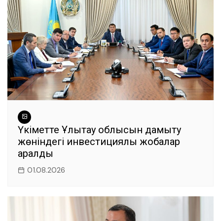
Үкіметте Ұлытау облысын дамыту
жөніндегі инвестициялық жобалар
қаралды
01.08.2026