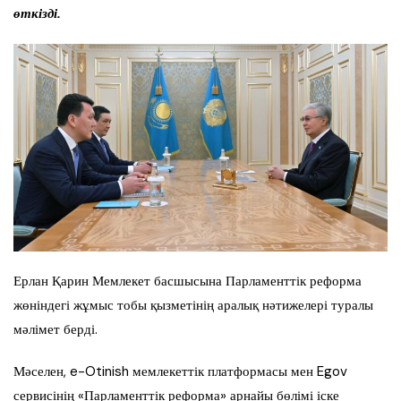
өткізді.
Ерлан Қарин Мемлекет басшысына Парламенттік реформа
жөніндегі жұмыс тобы қызметінің аралық нәтижелері туралы
мәлімет берді.
Мәселен, e-Otinish мемлекеттік платформасы мен Egov
сервисінің «Парламенттік реформа» арнайы бөлімі іске