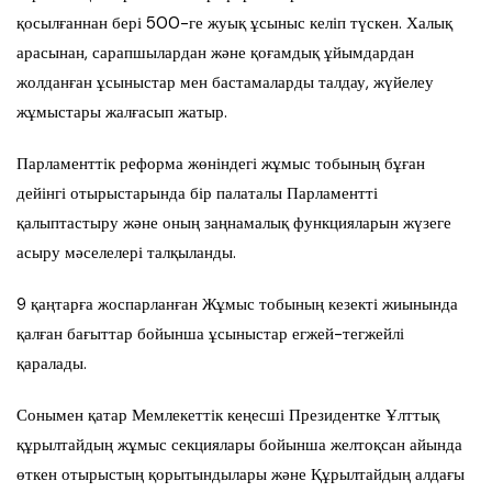
қосылғаннан бері 500-ге жуық ұсыныс келіп түскен. Халық
арасынан, сарапшылардан және қоғамдық ұйымдардан
жолданған ұсыныстар мен бастамаларды талдау, жүйелеу
жұмыстары жалғасып жатыр.
Парламенттік реформа жөніндегі жұмыс тобының бұған
дейінгі отырыстарында бір палаталы Парламентті
қалыптастыру және оның заңнамалық функцияларын жүзеге
асыру мәселелері талқыланды.
9 қаңтарға жоспарланған Жұмыс тобының кезекті жиынында
қалған бағыттар бойынша ұсыныстар егжей-тегжейлі
қаралады.
Сонымен қатар Мемлекеттік кеңесші Президентке Ұлттық
құрылтайдың жұмыс секциялары бойынша желтоқсан айында
өткен отырыстың қорытындылары және Құрылтайдың алдағы