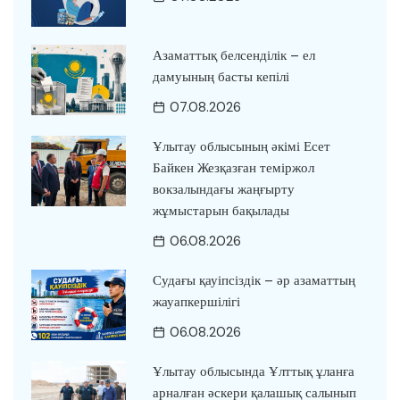
Азаматтық белсенділік – ел
дамуының басты кепілі
07.08.2026
Ұлытау облысының әкімі Есет
Байкен Жезқазған теміржол
вокзалындағы жаңғырту
жұмыстарын бақылады
06.08.2026
Судағы қауіпсіздік – әр азаматтың
жауапкершілігі
06.08.2026
Ұлытау облысында Ұлттық ұланға
арналған әскери қалашық салынып