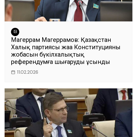
Магеррам Магеррамов: Қазақстан
Халық партиясы жаңа Конституцияның
жобасын бүкілхалықтық
референдумға шығаруды ұсынды
11.02.2026