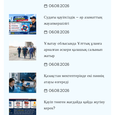
06.08.2026
Судағы қауіпсіздік – әр азаматтың
жауапкершілігі
06.08.2026
Ұлытау облысында Ұлттық ұланға
арналған әскери қалашық салынып
жатыр
06.08.2026
Қазақстан мектептерінде екі пәннің
атауы өзгереді
06.08.2026
Қауіп төнген жағдайда қайда жүгіну
керек?