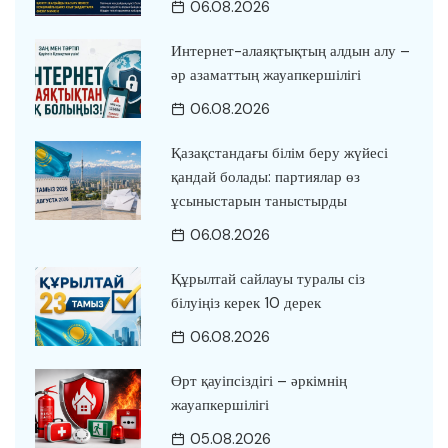
06.08.2026
Интернет-алаяқтықтың алдын алу –
әр азаматтың жауапкершілігі
06.08.2026
Қазақстандағы білім беру жүйесі
қандай болады: партиялар өз
ұсыныстарын таныстырды
06.08.2026
Құрылтай сайлауы туралы сіз
білуіңіз керек 10 дерек
06.08.2026
Өрт қауіпсіздігі – әркімнің
жауапкершілігі
05.08.2026