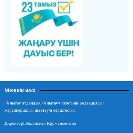
Меншік иесі
«Ұлытау аудандық «Ұлытау» газетінің редакциясы»
жауапкершілігі шектеулі серіктестігі
Директор: Жалғасқан Құрмансейітов