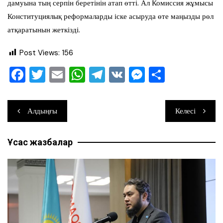
дамуына тың серпін беретінін атап өтті. Ал Комиссия жұмысы
Конституциялық реформаларды іске асыруда өте маңызды рөл
атқаратынын жеткізді.
Post Views:
156
F
T
E
W
T
V
M
О
a
wi
m
h
el
K
e
тп
c
tt
ai
at
e
ss
ра
Навигация
Алдыңғы
Келесі
e
er
l
s
gr
e
ви
по
b
A
a
n
ть
Ұқсас жазбалар
записям
o
p
m
g
o
p
er
k