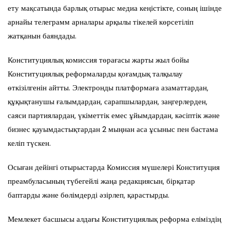
ету мақсатында барлық отырыс медиа кеңістікте, соның ішінде
арнайы телеграмм арналары арқылы тікелей көрсетіліп
жатқанын баяндады.
Конституциялық комиссия төрағасы жарты жыл бойы
Конституциялық реформаларды қоғамдық талқылау
өткізілгенін айтты. Электронды платформаға азаматтардан,
құқықтанушы ғалымдардан, сарапшылардан, заңгерлерден,
саяси партиялардан, үкіметтік емес ұйымдардан, кәсіптік және
бизнес қауымдастықтардан 2 мыңнан аса ұсыныс пен бастама
келіп түскен.
Осыған дейінгі отырыстарда Комиссия мүшелері Конституция
преамбуласының түбегейлі жаңа редакциясын, бірқатар
баптарды және бөлімдерді әзірлеп, қарастырды.
Мемлекет басшысы алдағы Конституциялық реформа еліміздің