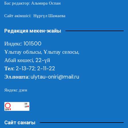
Бас редактор: Альмира Оспан
Сайт әкімшісі: Нұргүл Шамаева
Редакция мекен-жайы
Индекс: 101500
Ұлытау облысы,
Ұлытау селосы,
Абай көшесі, 22-үй
Тел:
2-13-72; 2-11-22
Эл.пошта:
ulytau-oniri@mail.ru
Яндекс дзен
Сайт санағы