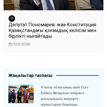
Депутат Пономарев: жаңа Конституция
Қазақстандағы қоғамдық келісім мен
бірлікті нығайтады
11.02.2026
Жаңалықтар таспасы
Ұлытау облысының әкімі Есет
Байкен Жезқазған теміржол
вокзалындағы жаңғырту
жұмыстарын бақылады