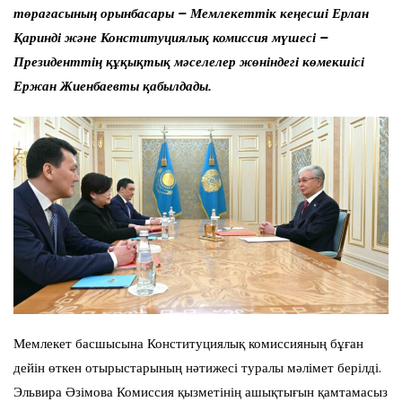
төрағасының орынбасары – Мемлекеттік кеңесші Ерлан
Қаринді және Конституциялық комиссия мүшесі –
Президенттің құқықтық мәселелер жөніндегі көмекшісі
Ержан Жиенбаевты қабылдады.
Мемлекет басшысына Конституциялық комиссияның бұған
дейін өткен отырыстарының нәтижесі туралы мәлімет берілді.
Эльвира Әзімова Комиссия қызметінің ашықтығын қамтамасыз