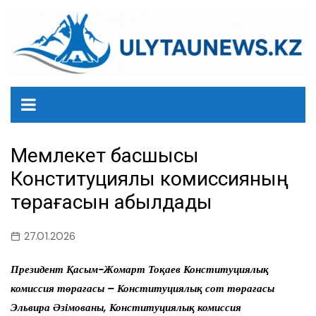
перейти
к
содержанию
Мемлекет басшысы
Конституциялық комиссияның
төрағасын қабылдады
27.01.2026
Президент Қасым-Жомарт Тоқаев Конституциялық
комиссия төрағасы – Конституциялық сот төрағасы
Эльвира Әзімованы, Конституциялық комиссия