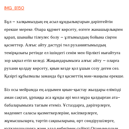
IMG_8150
Бұл – халқымыздың ең асыл құндылықтарын дәріптейтін
ерекше мереке. Өзара құрмет көрсету, өзгеге жанашырлықпен
қарап, шынайы тілеулес болу – ұлтымыздың бойына сіңген
қасиеттер. Алғыс айту дәстүрі төл руханиятымыздың
темірқазығы ретінде ел ішіндегі сенім мен бірлікті нығайтуға
зор ықпал етіп келеді. Жақындарымызға алғыс айту – оларға
рухани қолдау көрсету, қиын кезде қол ұшын созу деген сөз.
Қазіргі құбылмалы заманда бұл қасиеттің мән-маңызы ерекше.
Біз осы мейрамда ең алдымен қиын-қыстау жылдары елімізді
аман сақтап, ұрпаққа аса құнды әрі мол мұра қалдырған ата-
бабаларымызға тағзым етеміз. Ұстаздарға, дәрігерлерге,
мәдениет саласы қызметкерлеріне, кәсіпкерлерге,
жұмысшыларға, тәртіп сақшыларына, өрт сөндірушілерге,
құтқарушыларға және адал еңбегімен сүйікті Отанымыздың