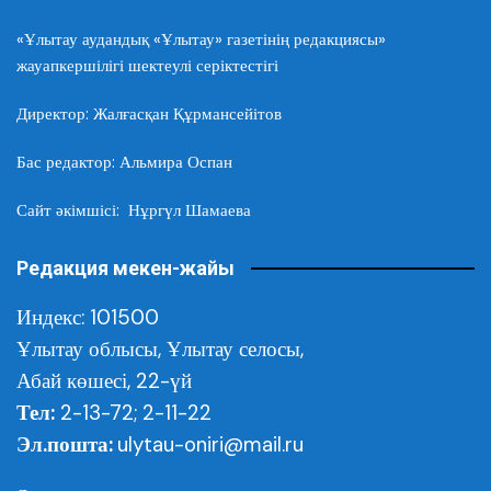
«Ұлытау аудандық «Ұлытау» газетінің редакциясы»
жауапкершілігі шектеулі серіктестігі
Директор: Жалғасқан Құрмансейітов
Бас редактор: Альмира Оспан
Сайт әкімшісі: Нұргүл Шамаева
Редакция мекен-жайы
Индекс: 101500
Ұлытау облысы,
Ұлытау селосы,
Абай көшесі, 22-үй
Тел:
2-13-72; 2-11-22
Эл.пошта:
ulytau-oniri@mail.ru