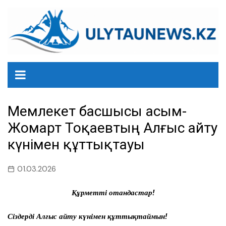
перейти
к
содержанию
Мемлекет басшысы Қасым-
Жомарт Тоқаевтың Алғыс айту
күнімен құттықтауы
01.03.2026
Құрметті отандастар!
Сіздерді Алғыс айту күнімен құттықтаймын!