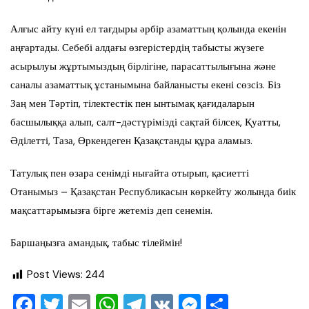
Алғыс айту күні ел тағдыры әрбір азаматтың қолында екенін
аңғартады. Себебі алдағы өзгерістердің табысты жүзеге
асырылуы жұртымыздың бірлігіне, парасаттылығына және
саналы азаматтық ұстанымына байланысты екені сөзсіз. Біз
Заң мен Тәртіп, тілектестік пен ынтымақ қағидаларын
басшылыққа алып, салт-дәстүрімізді сақтай білсек, Қуатты,
Әділетті, Таза, Өркендеген Қазақстанды құра аламыз.
Татулық пен өзара сенімді нығайта отырып, қасиетті
Отанымыз – Қазақстан Республикасын көркейту жолында биік
мақсаттарымызға бірге жетеміз деп сенемін.
Баршаңызға амандық, табыс тілеймін!
Post Views:
244
F
T
E
W
T
V
M
О