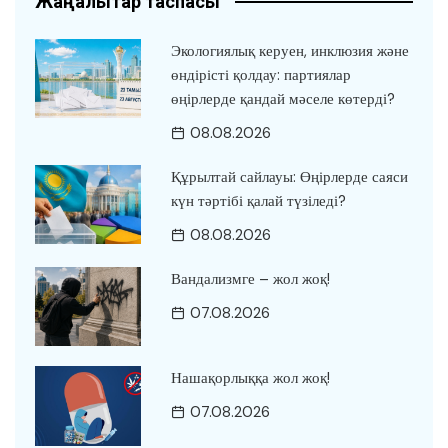
Жаңалықтар таспасы
Экологиялық керуен, инклюзия және
өндірісті қолдау: партиялар
өңірлерде қандай мәселе көтерді?
08.08.2026
Құрылтай сайлауы: Өңірлерде саяси
күн тәртібі қалай түзіледі?
08.08.2026
Вандализмге – жол жоқ!
07.08.2026
Нашақорлыққа жол жоқ!
07.08.2026