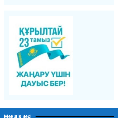
Меншік иесі