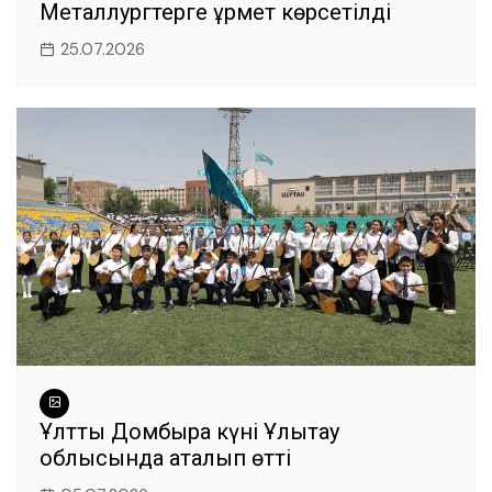
Металлургтерге құрмет көрсетілді
25.07.2026
Ұлттық Домбыра күні Ұлытау
облысында аталып өтті