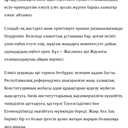
өсіп-өркендеуіне елеулі үлес қосып жүрген барша азаматқа
алғыс айтамыз.
Сондай-ақ жастарға және еріктілерге ерекше ризашылығымды
білдіремін. Белсенді азаматтық ұстанымы бар, қоғам игілігі
үшін еңбек етуге әзір, мұқтаж жандарға көмектесуге дайын
адамдардың еңбегі ерен. Бұл – Жасампаз әрі Жауапты
отаншылдықтың айқын көрінісі.
Еліміз ауқымды әрі тарихи бетбұрыс кезеңіне қадам басты.
Республикалық референдумға шығарылған жаңа халықтық
Конституцияның жобасы адам құқықтарын қорғау жүйесін
жақсартуға, билік институттарының жауапкершілігін күшейтіп,
тиімділігін арттыруға, қастерлі Тәуелсіздігіміз бен
Егемендігімізді нығайтуға мүмкіндік береді. Жаңа Ата Заң
бәріміз бір ел болып іргесін қалап жатқан жарқын болашаққа
жол ашады.