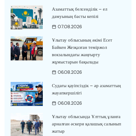
Азаматтық белсенділік – ел
дамуының басты кепілі
07.08.2026
Ұлытау облысының әкімі Есет
Байкен Жезқазған теміржол
вокзалындағы жаңғырту
жұмыстарын бақылады
06.08.2026
Судағы қауіпсіздік – әр азаматтың
жауапкершілігі
06.08.2026
Ұлытау облысында Ұлттық ұланға
арналған әскери қалашық салынып
жатыр