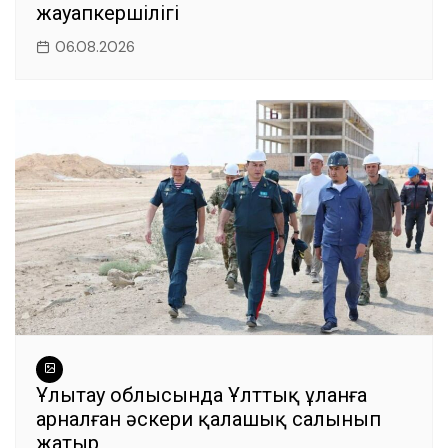
жауапкершілігі
06.08.2026
Ұлытау облысында Ұлттық ұланға
арналған әскери қалашық салынып
жатыр