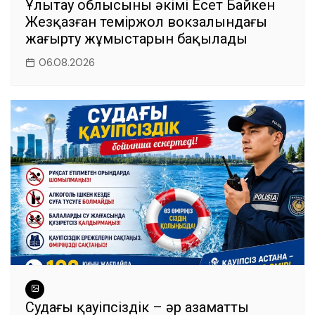
Ұлытау облысының әкімі Есет Байкен
Жезқазған теміржол вокзалындағы
жаңғырту жұмыстарын бақылады
06.08.2026
Судағы қауіпсіздік – әр азаматтың