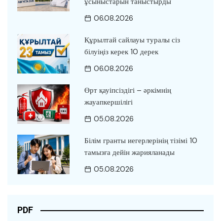
ұсыныстарын таныстырды
06.08.2026
Құрылтай сайлауы туралы сіз
білуіңіз керек 10 дерек
06.08.2026
Өрт қауіпсіздігі – әркімнің
жауапкершілігі
05.08.2026
Білім гранты иегерлерінің тізімі 10
тамызға дейін жарияланады
05.08.2026
PDF