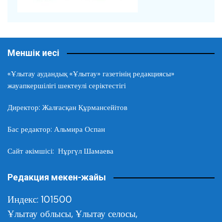
Меншік иесі
«Ұлытау аудандық «Ұлытау» газетінің редакциясы»
жауапкершілігі шектеулі серіктестігі
Директор: Жалғасқан Құрмансейітов
Бас редактор: Альмира Оспан
Сайт әкімшісі: Нұргүл Шамаева
Редакция мекен-жайы
Индекс: 101500
Ұлытау облысы,
Ұлытау селосы,