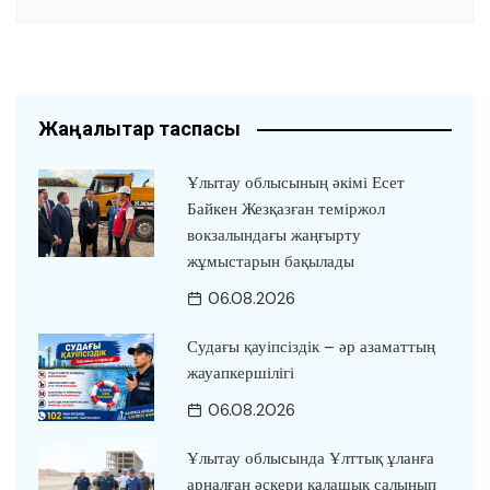
Жаңалықтар таспасы
Ұлытау облысының әкімі Есет
Байкен Жезқазған теміржол
вокзалындағы жаңғырту
жұмыстарын бақылады
06.08.2026
Судағы қауіпсіздік – әр азаматтың
жауапкершілігі
06.08.2026
Ұлытау облысында Ұлттық ұланға
арналған әскери қалашық салынып