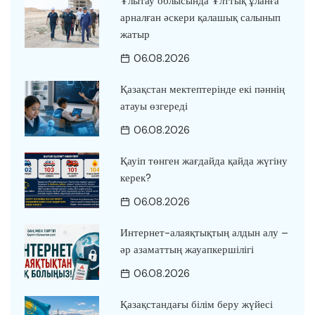
Ұлытау облысында Ұлттық ұланға
арналған әскери қалашық салынып
жатыр
06.08.2026
Қазақстан мектептерінде екі пәннің
атауы өзгереді
06.08.2026
Қауіп төнген жағдайда қайда жүгіну
керек?
06.08.2026
Интернет-алаяқтықтың алдын алу –
әр азаматтың жауапкершілігі
06.08.2026
Қазақстандағы білім беру жүйесі