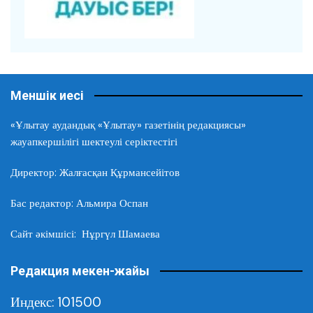
Меншік иесі
«Ұлытау аудандық «Ұлытау» газетінің редакциясы»
жауапкершілігі шектеулі серіктестігі
Директор: Жалғасқан Құрмансейітов
Бас редактор: Альмира Оспан
Сайт әкімшісі: Нұргүл Шамаева
Редакция мекен-жайы
Индекс: 101500