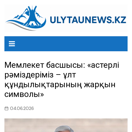
перейти
к
содержанию
Мемлекет басшысы: «Қастерлі
рәміздеріміз – ұлт
құндылықтарының жарқын
символы»
04.06.2026