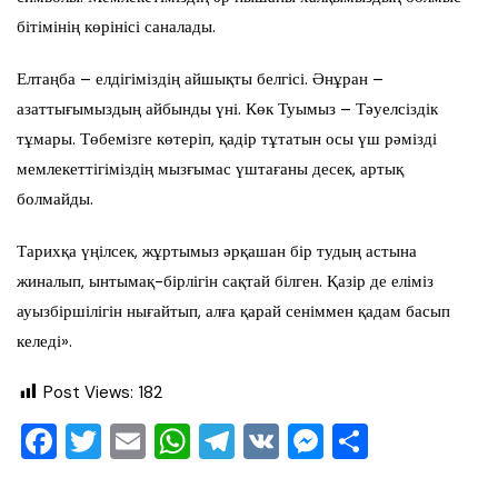
бітімінің көрінісі саналады.
Елтаңба – елдігіміздің айшықты белгісі. Әнұран –
азаттығымыздың айбынды үні. Көк Туымыз – Тәуелсіздік
тұмары. Төбемізге көтеріп, қадір тұтатын осы үш рәмізді
мемлекеттігіміздің мызғымас үштағаны десек, артық
болмайды.
Тарихқа үңілсек, жұртымыз әрқашан бір тудың астына
жиналып, ынтымақ-бірлігін сақтай білген. Қазір де еліміз
ауызбіршілігін нығайтып, алға қарай сеніммен қадам басып
келеді».
Post Views:
182
F
T
E
W
T
V
M
О
a
wi
m
h
el
K
e
тп