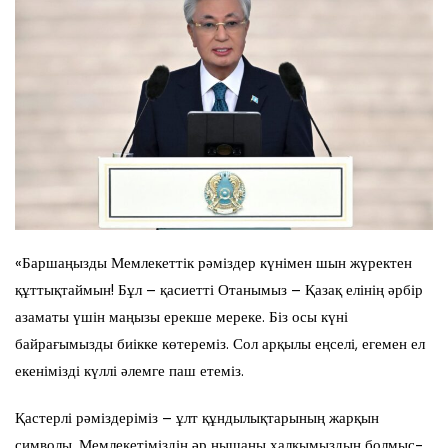
«Баршаңызды Мемлекеттік рәміздер күнімен шын жүректен
құттықтаймын! Бұл – қасиетті Отанымыз – Қазақ елінің әрбір
азаматы үшін маңызы ерекше мереке. Біз осы күні
байрағымызды биікке көтереміз. Сол арқылы еңселі, егемен ел
екенімізді күллі әлемге паш етеміз.
Қастерлі рәміздеріміз – ұлт құндылықтарының жарқын
символы. Мемлекетіміздің әр нышаны халқымыздың болмыс-