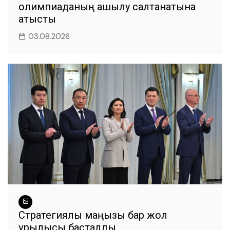
олимпиаданың ашылу салтанатына
қатысты
03.08.2026
Стратегиялық маңызы бар жол
құрылысы басталды