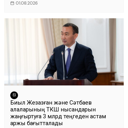
01.08.2026
Биыл Жезқазған және Сәтбаев
қалаларының ТКШ нысандарын
жаңғыртуға 3 млрд теңгеден астам
қаржы бағытталады