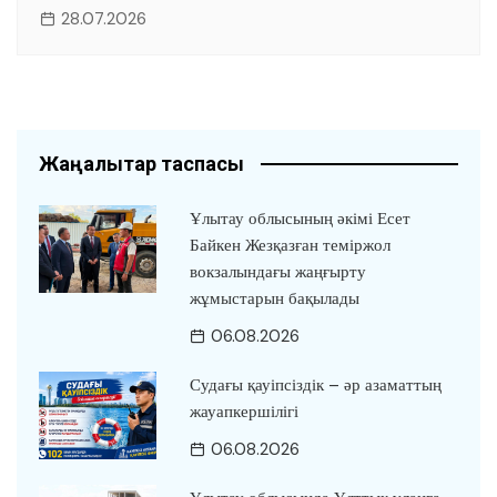
28.07.2026
Жаңалықтар таспасы
Ұлытау облысының әкімі Есет
Байкен Жезқазған теміржол
вокзалындағы жаңғырту
жұмыстарын бақылады
06.08.2026
Судағы қауіпсіздік – әр азаматтың
жауапкершілігі
06.08.2026