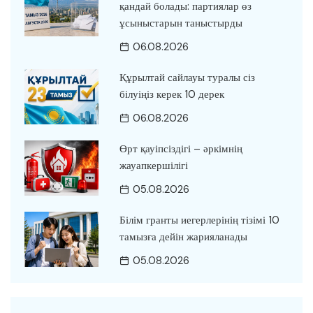
қандай болады: партиялар өз
ұсыныстарын таныстырды
06.08.2026
Құрылтай сайлауы туралы сіз
білуіңіз керек 10 дерек
06.08.2026
Өрт қауіпсіздігі – әркімнің
жауапкершілігі
05.08.2026
Білім гранты иегерлерінің тізімі 10
тамызға дейін жарияланады
05.08.2026